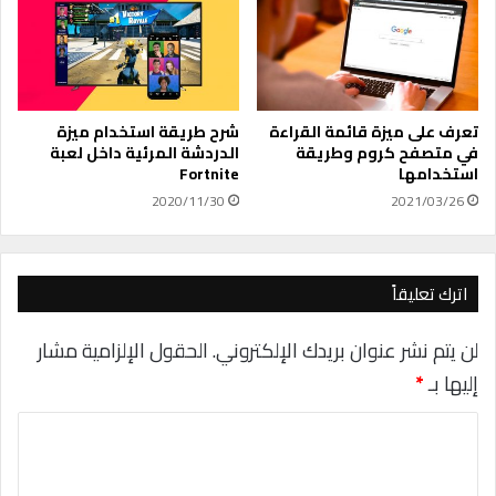
ح
a
ت
t
ر
a
ا
R
ف
e
ي
c
تعرف على ميزة قائمة القراءة
شرح طريقة استخدام ميزة
ة
في متصفح كروم وطريقة
الدردشة المرئية داخل لعبة
o
استخدامها
Fortnite
ق
v
ا
e
2020/11/30
2021/03/26
ئ
r
م
y
ة
1
ع
اترك تعليقاً
0
ل
.
ى
3
لن يتم نشر عنوان بريدك الإلكتروني.
الحقول الإلزامية مشار
ا
.
إليها بـ
*
ل
2
ذ
2
ا
ك
ل
ا
ا
ل
ء
س
ت