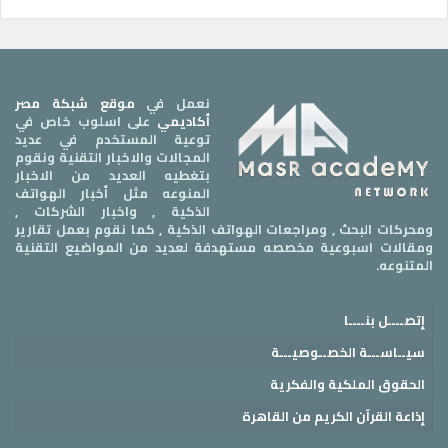
نعمل في
موقع شبكة مصر
أكاديمي
على اسلوب خاص في
توعية المستخدم في عديد
المجالات والاخبار التقنية ونقوم
بتغطيه العديد من الاخبار
المنوعه مثل أخبار الهواتف
الذكية , واخبار الشركات ,
ومحركات البحث , ومراجعات الهواتف الذكية , كما نقوم بعمل تقارير
ومقالات اسبوعية مخصصه مستهدفة لعديد من المواضيع التقنية
المتنوعه.
إتصــــل بنــــا
سيــاســـة الخصــوصيـــة
الحقوق الملكية والفكرية
إذاعة القرآن الكريم من القاهرة