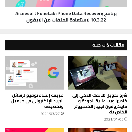
i
ل
s
م
e
برنامج Aiseesoft FoneLab iPhone Data Recovery
ج
e
10.3.22 لاستعادة الملفات من الايفون
ا
s
ن
o
ي
f
ة
t
مقالات ذات صلة
ل
F
إ
o
ن
n
ش
e
ا
L
ء
a
إ
b
ع
i
شرح تحويل هاتفك الذكي إلى
طريقة إنشاء توقيع لرسائل
ل
P
كاميرا ويب عالية الجودة و
البريد الإلكتروني في جيميل
ا
h
مايكروفون لجهاز الكمبيوتر
وتخصيصه
ن
o
الخاص بك
2021/03/27
ا
n
2021/04/05
ت
e
ا
D