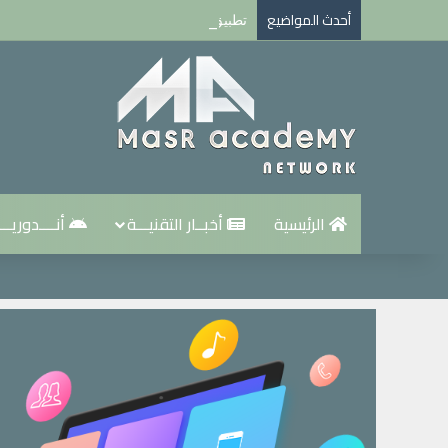
أحدث المواضيع
تطبيق تروكولر بريميوم جولد Truecaller Premium Gold مهكر للاندرويد اخر اصدار
الرئيسية
أخبــار التقنيـــة
أنــــدوريـــ