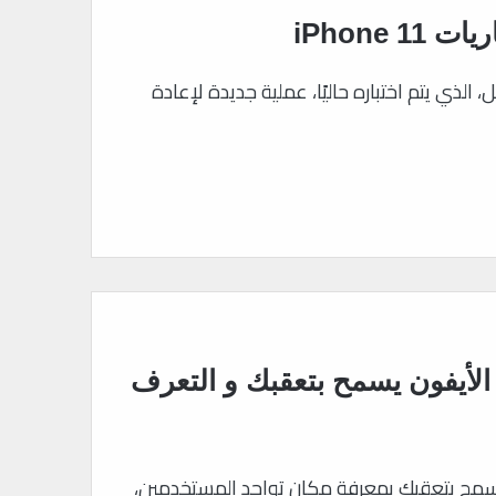
ي من iOS 14.5 من شركة آبل، الذي يتم اختباره حاليًا، عملية جديدة لإعادة
لأيفون يسمح بتعقبك و التعرف
يسمح بتعقبك بمعرفة مكان تواجد المستخدمين،