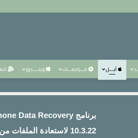
ـد
آبــــل
مـــراجعـــات
وينـــــدوز
اتصــ
برنامج e Data Recovery
10.3.22 لاستعادة الملفات من الايفون