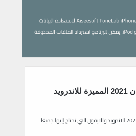
يمكنك تحميل برنامج Aiseesoft FoneLab iPhone Data Recovery 10.3.22 لاستعادة البيانات
قائمة من أفضل تطبيقات رمضان 2021 المميزة للاندرويد
قمنا بتجميع قائمة من أفضل تطبيقات رمضان 2021 للاندرويد والايفون التي نحتاج إليها جميعًا