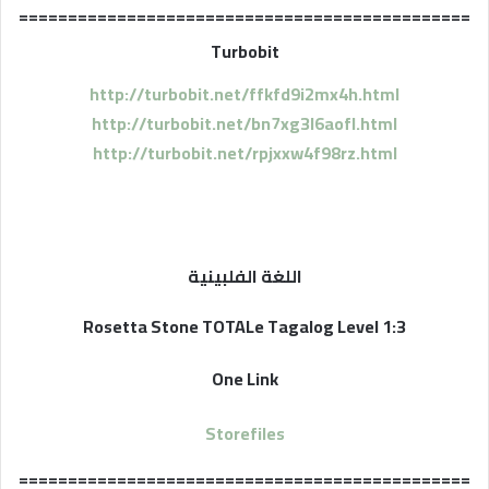
==============================================
Turbobit
http://turbobit.net/ffkfd9i2mx4h.html
http://turbobit.net/bn7xg3l6aofl.html
http://turbobit.net/rpjxxw4f98rz.html
اللغة الفلبينية
Rosetta Stone TOTALe Tagalog Level 1:3
One Link
Storefiles
==============================================