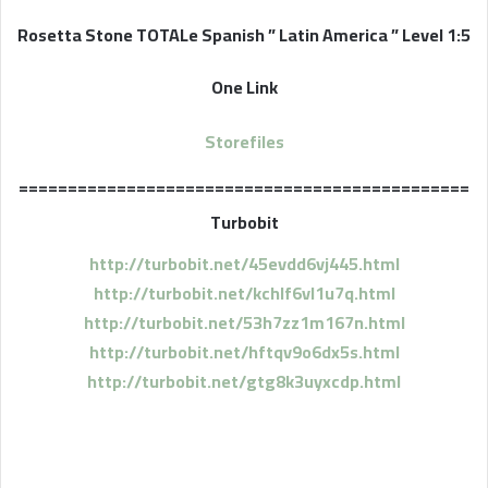
Rosetta Stone TOTALe Spanish ” Latin America ” Level 1:5
One Link
Storefiles
==============================================
Turbobit
http://turbobit.net/45evdd6vj445.html
http://turbobit.net/kchlf6vl1u7q.html
http://turbobit.net/53h7zz1m167n.html
http://turbobit.net/hftqv9o6dx5s.html
http://turbobit.net/gtg8k3uyxcdp.html