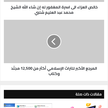
ا
ء
خالص العزاء الى اسرة المغفور له إن شاء الله الشيخ
ا
محمد عبد العليم شلبي
ل
ى
ا
ا
ل
س
م
ر
ر
ة
ج
ا
ع
ل
ا
م
ل
غ
أ
ف
ك
المرجع الأكبر للتراث الإسلامي أكثر من 12,500 مجلّد
و
ب
وكتاب
ر
ر
ل
ل
ه
ل
إ
ت
مقالات ذات صلة
ن
ر
ش
ا
ا