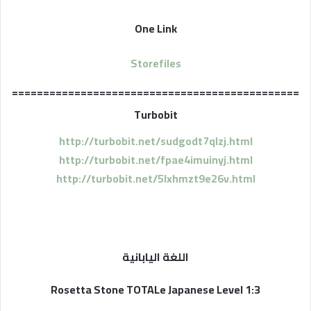
One Link
Storefiles
==============================================
Turbobit
http://turbobit.net/sudgodt7qlzj.html
http://turbobit.net/fpae4imuinyj.html
http://turbobit.net/5lxhmzt9e26v.html
اللغة اليابانية
Rosetta Stone TOTALe Japanese Level 1:3