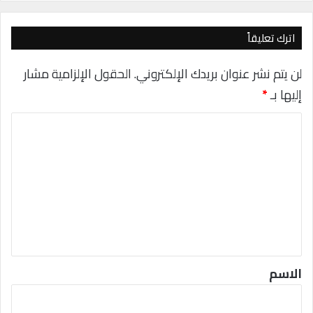
ي
ج
م
لّ
ش
اترك تعليقاً
د
ل
و
ب
ك
لن يتم نشر عنوان بريدك الإلكتروني.
الحقول الإلزامية مشار
ي
ت
إليها بـ
*
ا
ب
ا
ل
ت
ع
ل
ي
ق
*
الاسم