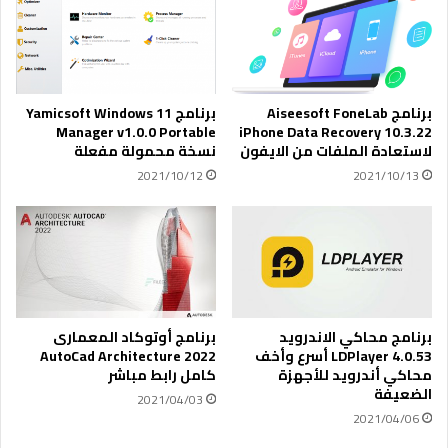
ث
ء
ا
ا
ل
ل
إ
ل
س
ه
ل
برنامج Aiseesoft FoneLab
برنامج Yamicsoft Windows 11
ا
ا
Manager v1.0.0 Portable
iPhone Data Recovery 10.3.22
ل
م
لاستعادة الملفات من الايفون
نسخة محمولة مفعلة
ش
ي
2021/10/12
2021/10/13
ي
أ
خ
ك
م
ث
ح
ر
م
م
د
ن
ع
1
ب
2
برنامج محاكي الاندرويد
برنامج أوتوكاد المعمارى
د
,
LDPlayer 4.0.53 أسرع وأخف
AutoCad Architecture 2022
ا
محاكي أندرويد للأجهزة
كامل رابط مباشر
5
الضعيفة
ل
0
2021/04/03
ع
0
2021/04/06
ل
م