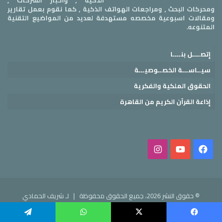
الذكية , واخبار الشركات ,
ومحركات البحث , ومراجعات الهواتف الذكية , كما نقوم بعمل تقارير
ومقالات اسبوعية مخصصه مستهدفة لعديد من المواضيع التقنية
المتنوعه.
إتصــــل بنــــا
سيــاســـة الخصــوصيـــة
الحقوق الملكية والفكرية
إذاعة القرآن الكريم من القاهرة
فيسبوك
‫YouTube
انستقرام
© حقوق النشر 2026، جميع الحقوق محفوظة |
لـ شريف الحمادي
فيسبوك
‫YouTube
انستقرام
فيسبوك
‫X
واتساب
تيلقرام