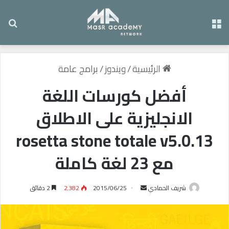
القائمة
بح
الرئيسية
/
ويندوز
/
برامج عامة
أفضل كورسات اللغة
الانجليزية على الاطلاق
rosetta stone totale v5.0.13
مع 23 لغة كاملة
شريف الحمادي
أ
2015/06/25
2٬382
2 دقائق
ر
س
ل