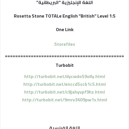
اللغة الإنجليزية “البريطانية”
Rosetta Stone TOTALe English “British” Level 1:5
One Link
Storefiles
==============================================
Turbobit
http://turbobit.net/dycwdo59olly.html
http://turbobit.net/enccd5scb1c5.html
http://turbobit.net/c8jahyvpf9hz.html
http://turbobit.net/9mrv3609pw1s.html
اللغة الفرنسية