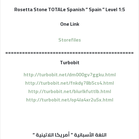
Rosetta Stone TOTALe Spanish ” Spain ” Level 1:5
One Link
Storefiles
==============================================
Turbobit
http://turbobit.net/dm000gv7ggku.html
http://turbobit.net/fnkdy78b5cs4.html
http://turbobit.net/blurlkfuttlb.html
http://turbobit.net/op4la4xr2u5x.html
اللغة الأسبانية ” أمريكا اللاتينية “