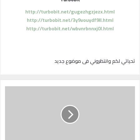
http://turbobit.net/gugezhgzjezx.html
http://turbobit.net/3y9vouydf9ll.html
http://turbobit.net/wbvnrbnnxj0l.html
تحياتي لكم وانتظروني فى موضوع جديد
خ
ا
ل
ص
ا
ل
ع
ز