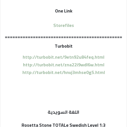
One Link
Storefiles
==============================================
Turbobit
http://turbobit.net/9etn92u84feq.html
http://turbobit.net/zna22i9wdl6w.html
http://turbobit.net/hnvj3mhse0g5.html
اللغة السويدية
Rosetta Stone TOTALe Swedish Level 1:3