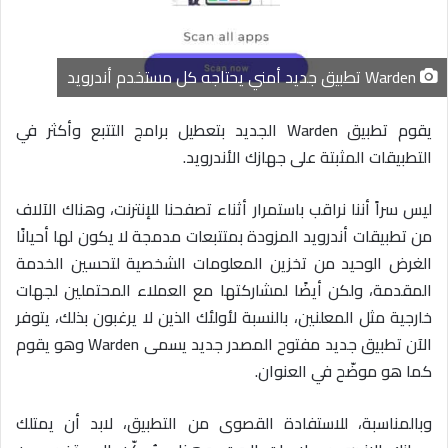
ا
إ
ل
Warden تطبيق جديد أمني يحتاجه كل مستخدم أندرويد
ك
ت
يقوم تطبيق Warden الجديد بتعطيل برامج التتبع وأكثر في
ر
التطبيقات المثبتة على جهازك الأندرويد.
و
ن
ليس سراً أننا نراقب باستمرار أثناء تصفحنا للإنترنت، وهناك الآلاف
ي
من تطبيقات أندرويد المزودة بمتتبعات مدمجة لا يكون لها أحيانًا
ا
الغرض الوحيد من تخزين المعلومات الشخصية لتحسين الخدمة
المقدمة، ولكن أيضًا لمشاركتها مع العملاء المحتملين لجهات
خارجية مثل المعلنين، بالنسبة لأولئك الذين لا يرغبون بذلك، يتوفر
الآن تطبيق جديد مفتوح المصدر جديد يسمى Warden وهو يقوم
كما هو موضّح في العنوان.
وبالمناسبة، للاستفادة القصوى من التطبيق، لابد أن يمتلك