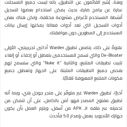
وهنا، يُشير القائمون عن التطبيق، بأنه ليست جميع المسجلات
عبارة عن برامج ضارة، بحيث يمكن استخدام بعضها لتسجيل
أنشطة المستخدم لأغراض مشروعة مختلفة، ولكن هناك بعض
أدوات التسجيل التي تعد أدوات فعالة يمكنها إرسال بيانات
المستخدم إلى المطورين دون موافقتك.
علاوةً على ذلك، يتضمن تطبيق Warden أداتين تجريبيتين، الأولى
De-Bloater والتي تسمح للمستخدمين بتعطيل أو إخفاء أو إلغاء
تثبيت تطبيقات المتتبع، والثانية “Nuke it” والتي ستسمح لهم
بفحص جميع التطبيقات المثبتة على الجهاز وتعطيل جميع
مكونات المتتبع المعروفة تلقائيًا.
أخيرًا، تطبيق Warden غير متوفّر على متجر جوجل بلاي، وبما أنه
تطبيق مفتوح المصدر فهو آمن بالكامل، على أن تتمكن من
تحميله عبر ملفه الـ APK من أسفل، ويلزم العمل بأن يكون
جهازك الأندرويد يعمل بإصدار 5.0 فأحدث