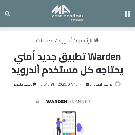
القائمة
بح
الرئيسية
/
أندوريد
/
تطبيقات
Warden تطبيق جديد أمني
يحتاجه كل مستخدم أندرويد
شريف الحمادي
أ
2020/07/13
2٬618
دقيقة واحدة
ر
س
ل
ب
ر
ي
د