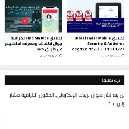
ل
إ
ي
ل
ا
ك
ت
ت
ا
ر
ل
و
خ
ن
تطبيق Bitdefender Mobile
تطبيق Find My Kids لمراقبة
ل
ي
Security & Antivirus
جوال اطفالك ومعرفة اماكنهم
ف
3.3.133.1727 نسخه مدفوعه
عن طريق GPS
ا
ي
ل
2021/03/29
2021/03/29
ة
خ
ل
ا
ه
ص
ا
ب
اترك تعليقاً
ت
ك
ف
لن يتم نشر عنوان بريدك الإلكتروني.
الحقول الإلزامية مشار
ك
إليها بـ
*
ا
ل
ا
أ
ن
ل
د