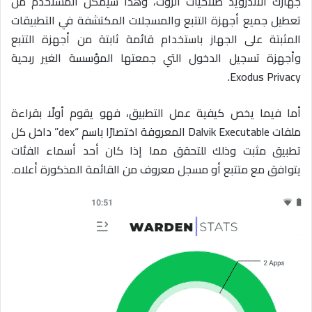
جهازك الاندرويد صلاحيات الروت، وهذا سيُمكّن المستخدم من
تعطيل جميع أجهزة التتبع والمسجلات المكتشفة في التطبيقات
المثبتة على الجهاز باستخدام قائمة ثابتة من أجهزة التتبع
وأجهزة تسجيل الدخول التي جمعتها المؤسسة الغير ربحية
Exodus Privacy.
أما فيما يخص كيفية عمل التطبيق، فهو يقوم أولًا بقراءة
ملفات Dalvik Executable المعروفة اختصارًا باسم “dex” داخل كل
تطبيق مثبت وذلك للتحقق مما إذا كان أحد أسماء الفئات
يتوافق مع متتبع أو مسجل معروف من القائمة المذكورة أعلاه.