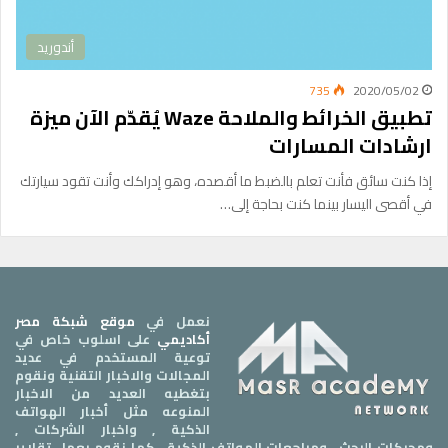
أندوريد
735
2020/05/02
تطبيق الخرائط والملاحة Waze يُقدّم الآن ميزة
ارشادات المسارات
إذا كنت سائق فأنت تعلم بالضبط ما أقصده، وهو إدراكك وأنت تقود سيارتك
في أقصى اليسار بينما كنت بحاجة إلى…
نعمل في
موقع شبكة مصر
أكاديمي
على اسلوب خاص في
توعية المستخدم في عديد
المجالات والاخبار التقنية ونقوم
بتغطيه العديد من الاخبار
المنوعه مثل أخبار الهواتف
الذكية , واخبار الشركات ,
ومحركات البحث , ومراجعات الهواتف الذكية , كما نقوم بعمل تقارير