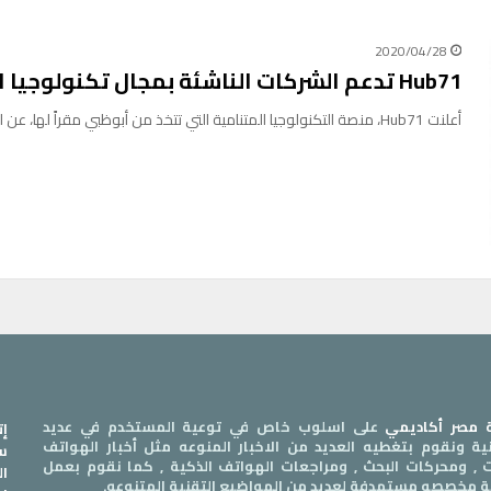
2020/04/28
Hub71 تدعم الشركات الناشئة بمجال تكنولوجيا الرعاية الصحية والتعليمية
أعلنت Hub71، منصة التكنولوجيا المتنامية التي تتخذ من أبوظبي مقراً لها، عن انضمام 15 شركة جديدة إلى المنصة ليزيد بذلك…
مصر أكاديمي
على اسلوب خاص في توعية المستخدم في عديد
إت
قنية ونقوم بتغطيه العديد من الاخبار المنوعه مثل أخبار الهواتف
سي
ات , ومحركات البحث , ومراجعات الهواتف الذكية , كما نقوم بعمل
ال
ة مخصصه مستهدفة لعديد من المواضيع التقنية المتنوعه.