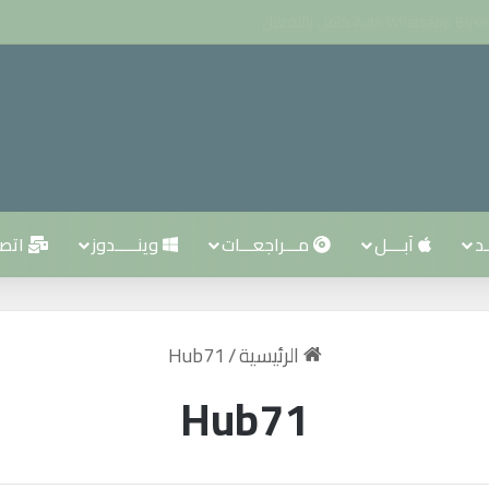
ـد
آبــــل
مـــراجعـــات
وينـــــدوز
اتصــ
الرئيسية
/
Hub71
Hub71