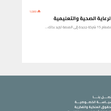
1٬089
صــــل بنــــا
ــاســـة الخصــوصيـــة
حقوق الملكية والفكرية