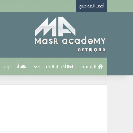
أحدث المواضيع
تطبيق تروكولر بريميوم جولد Truecaller Premium Gold مهكر للاندرويد اخر اصدار
الرئيسية
أخبــار التقنيـــة
أنــــدوريـــ