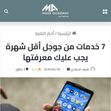
القائمة
بح
الرئيسية
/
أخبار التقنية
7 خدمات من جوجل أقل شهرة
يجب عليك معرفتها
شريف الحمادي
أ
2020/04/29
611
2 دقائق
ر
س
ل
ب
ر
ي
د