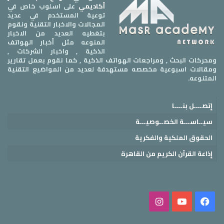
أكاديمي
على اسلوب خاص في
توعية المستخدم في عديد
المجالات والاخبار التقنية ونقوم
بتغطيه العديد من الاخبار
المنوعه مثل أخبار الهواتف
الذكية , واخبار الشركات ,
ومحركات البحث , ومراجعات الهواتف الذكية , كما نقوم بعمل تقارير
ومقالات اسبوعية مخصصه مستهدفة لعديد من المواضيع التقنية
المتنوعه.
إتصــــل بنــــا
سيــاســـة الخصــوصيـــة
الحقوق الملكية والفكرية
إذاعة القرآن الكريم من القاهرة
فيسبوك
‫YouTube
انستقرام