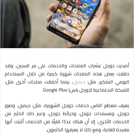
ا
إ
ل
ك
ت
ر
و
ن
ي
أصدرت جوجل عشرات المنتجات والخدمات على مر السنين، وقد
ا
حققت بعض هذه المنتجات شهرة كبيرة من خلال الاستخدام
اليومي المتكرر، مثل:
جيميل
، بينما أخفقت منتجات أخرى مثل:
الشبكة الاجتماعية (جوجل بلس) Google Plus.
يعرف معظم الناس خدمات جوجل الشهيرة، مثل: جيميل، وصور
جوجل، ومستندات جوجل، وخرائط جوجل، وغير ذلك الكثير من
الخدمات الأخرى، إلا أن هناك عددًا قليلًا من الخدمات أثبتت أنها
مفيدة للغاية، ومع ذلك لا يعرفها الكثيرون.