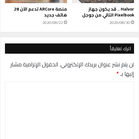
أ
ق
Halvor .. قد يكون جهاز
منصة ARCore تدعم الآن 28
ل
Pixelbook التالي من جوجل
هاتف جديد
إ
2020/08/22
2020/08/30
ر
ب
ا
كً
اترك تعليقاً
ا
لن يتم نشر عنوان بريدك الإلكتروني.
الحقول الإلزامية مشار
إليها بـ
*
ا
ل
ت
ع
ل
ي