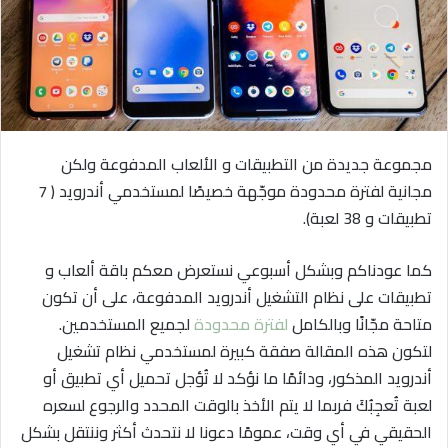
ي
د
ا
إ
ل
ك
مجموعة جديدة من التطبيقات و الألعاب المدفوعة ولكن
ت
ر
مجانية لفترة محدودة موجّهة خصيصًا لمستخدمي أندرويد ( 7
و
تطبيقات و 38 لعبة).
ن
ي
كما عودناكم وبشكل أسبوعي نستعرض معكم باقة ألعاب و
ا
تطبيقات على نظام التشغيل أندرويد المدفوعة، على أن تكون
متاحة مجّانًا وبالكامل
لفترة محدودة
لجميع المستخدمين.
لتكون هذه المقالة صفقة كبيرة لمستخدمي نظام تشغيل
أندرويد المذكور، ودائمًا ما نؤكد لا تُؤجل تحميل أي تطبيق أو
لعبة تُعجِبُكَ فربما لا يتم الأخذ بالوقت المحدد والرجوع لسعره
الحقيقي في أي وقت، عمومًا دعونا لا نتحدث أكثر وننتقل بشكل