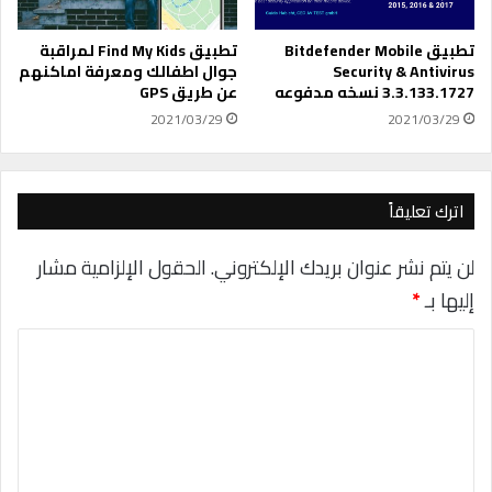
؟
م
ق
ا
تطبيق Bitdefender Mobile
تطبيق Find My Kids لمراقبة
ط
Security & Antivirus
جوال اطفالك ومعرفة اماكنهم
3.3.133.1727 نسخه مدفوعه
عن طريق GPS
ع
ا
2021/03/29
2021/03/29
ل
د
ع
ا
اترك تعليقاً
ئ
ي
لن يتم نشر عنوان بريدك الإلكتروني.
الحقول الإلزامية مشار
ة
إليها بـ
*
ل
ع
ا
ر
و
ل
ض
ت
ن
ت
ع
ف
ل
ل