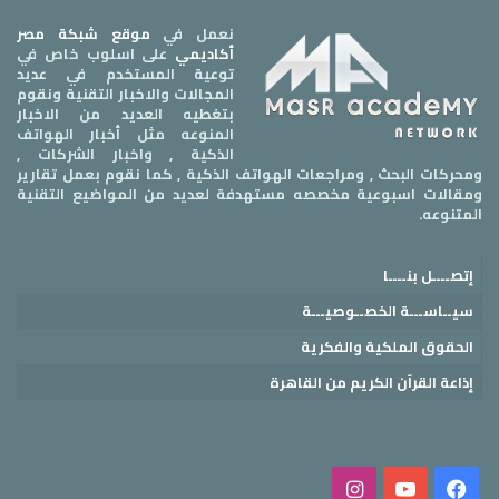
نعمل في
موقع شبكة مصر
أكاديمي
على اسلوب خاص في
توعية المستخدم في عديد
المجالات والاخبار التقنية ونقوم
بتغطيه العديد من الاخبار
المنوعه مثل أخبار الهواتف
الذكية , واخبار الشركات ,
ومحركات البحث , ومراجعات الهواتف الذكية , كما نقوم بعمل تقارير
ومقالات اسبوعية مخصصه مستهدفة لعديد من المواضيع التقنية
المتنوعه.
إتصــــل بنــــا
سيــاســـة الخصــوصيـــة
الحقوق الملكية والفكرية
إذاعة القرآن الكريم من القاهرة
فيسبوك
‫YouTube
انستقرام