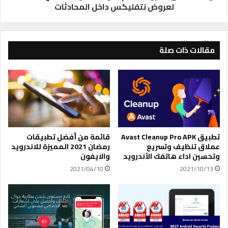
ي
ن
لعروض نتفليكس داخل المحادثات
ل
د
ا
ر
ل
و
ن
ي
مقالات ذات صلة
ص
د
إ
ي
ل
د
ى
ع
ص
م
و
ا
ت
ل
ف
آ
تطبيق Avast Cleanup Pro APK
قائمة من أفضل تطبيقات
ي
ن
عملاق تنظيف وتسريع
رمضان 2021 المميزة للاندرويد
أ
ت
وتحسين اداء هاتفك الأندرويد
والايفون
ن
ش
2021/04/10
2021/10/13
د
غ
ر
ي
و
ل
ي
ا
د
ل