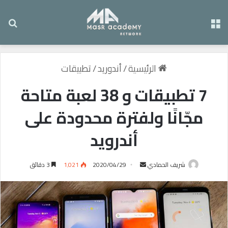
القائمة
بح
الرئيسية
/
أندوريد
/
تطبيقات
7 تطبيقات و 38 لعبة متاحة
مجّانًا ولفترة محدودة على
أندرويد
شريف الحمادي
أ
2020/04/29
1٬021
3 دقائق
ر
س
ل
ب
ر