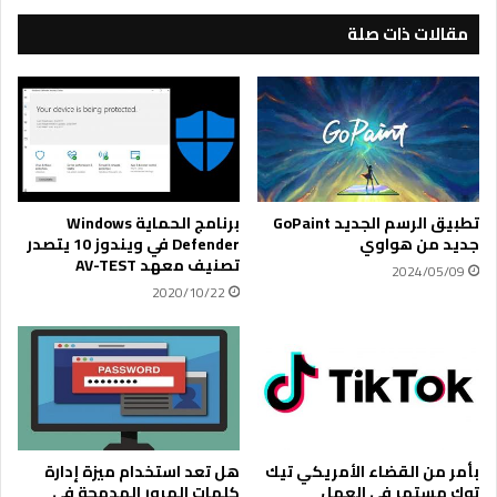
ل
ى
ذ
ت
مقالات ذات صلة
ك
ح
ا
س
ء
ي
ا
ن
ل
أ
ا
د
ص
ا
ط
ء
تطبيق الرسم الجديد GoPaint
برنامج الحماية Windows
ن
ج
جديد من هواوي
Defender في ويندوز 10 يتصدر
ا
ه
تصنيف معهد AV-TEST
2024/05/09
ع
ا
2020/10/22
ي
ز
.
م
.
ا
إ
ك
ل
ي
ك
ط
بأمر من القضاء الأمريكي تيك
هل تعد استخدام ميزة إدارة
ر
توك مستمر في العمل
كلمات المرور المدمجة في