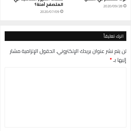
ي
المتصفح آمنة؟
2020/09/28
ق
2020/07/09
ة
ع
م
ل
اترك تعليقاً
ه
ا
لن يتم نشر عنوان بريدك الإلكتروني.
الحقول الإلزامية مشار
إليها بـ
*
ا
ل
ت
ع
ل
ي
ق