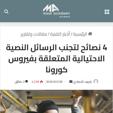
القائمة
بح
الرئيسية
/
أخبار التقنية
/
مقالات وتقارير
4 نصائح لتجنب الرسائل النصية
الاحتيالية المتعلقة بفيروس
كورونا
شريف الحمادي
أ
2020/03/28
2٬239
2 دقائق
ر
س
ل
ب
ر