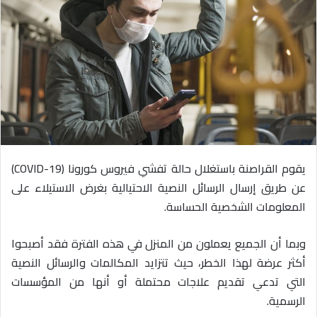
ي
د
ا
إ
ل
ك
ت
ر
و
يقوم القراصنة باستغلال حالة تفشي فيروس كورونا (COVID-19)
ن
ي
عن طريق إرسال الرسائل النصية الاحتيالية بغرض الاستيلاء على
ا
المعلومات الشخصية الحساسة.
وبما أن الجميع يعملون من المنزل في هذه الفترة فقد أصبحوا
أكثر عرضة لهذا الخطر، حيث تتزايد المكالمات والرسائل النصية
التي تدعي تقديم علاجات محتملة أو أنها من المؤسسات
الرسمية.