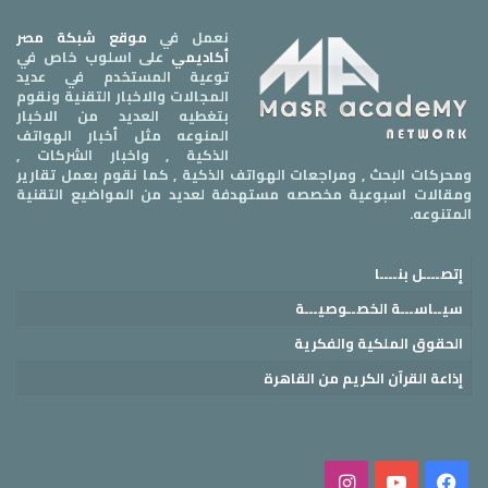
نعمل في
موقع شبكة مصر
أكاديمي
على اسلوب خاص في
توعية المستخدم في عديد
المجالات والاخبار التقنية ونقوم
بتغطيه العديد من الاخبار
المنوعه مثل أخبار الهواتف
الذكية , واخبار الشركات ,
ومحركات البحث , ومراجعات الهواتف الذكية , كما نقوم بعمل تقارير
ومقالات اسبوعية مخصصه مستهدفة لعديد من المواضيع التقنية
المتنوعه.
إتصــــل بنــــا
سيــاســـة الخصــوصيـــة
الحقوق الملكية والفكرية
إذاعة القرآن الكريم من القاهرة
فيسبوك
‫YouTube
انستقرام