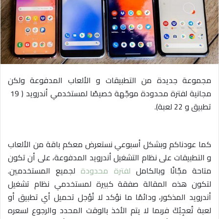
ي
د
ا
إ
ل
ك
مجموعة جديدة من التطبيقات و الألعاب المدفوعة ولكن
ت
ر
مجانية لفترة محدودة موجّهة خصيصًا لمستخدمي أندرويد ( 19
و
تطبيق و 22 لعبة).
ن
ي
ا
كما عودناكم وبشكل أسبوعي نستعرض معكم باقة من الألعاب
و التطبيقات على نظام التشغيل أندرويد المدفوعة، على أن تكون
متاحة مجّانًا وبالكامل
لفترة محدودة
لجميع المستخدمين.
لتكون هذه المقالة صفقة كبيرة لمستخدمي نظام تشغيل
أندرويد المذكور، ودائمًا ما نؤكد لا تُؤجل تحميل أي تطبيق أو
لعبة تُعجِبُكَ فربما لا يتم الأخذ بالوقت المحدد والرجوع لسعره