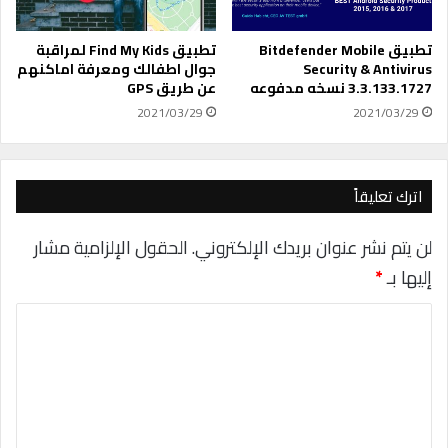
ج
ر
ا
تطبيق Bitdefender Mobile
تطبيق Find My Kids لمراقبة
ء
Security & Antivirus
جوال اطفالك ومعرفة اماكنهم
3.3.133.1727 نسخه مدفوعه
عن طريق GPS
ح
س
2021/03/29
2021/03/29
ا
ب
ا
ت
اترك تعليقاً
د
ق
لن يتم نشر عنوان بريدك الإلكتروني.
الحقول الإلزامية مشار
ي
إليها بـ
*
ق
ة
ا
ل
ل
ل
و
ت
ق
ت
ع
ل