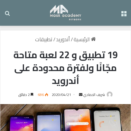
القائمة
بح
الرئيسية
/
أندوريد
/
تطبيقات
19 تطبيق و 22 لعبة متاحة
مجّانًا ولفترة محدودة على
أندرويد
شريف الحمادي
أ
2020/04/21
686
2 دقائق
ر
س
ل
ب
ر