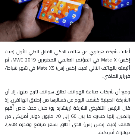
ا
إ
ل
ك
ت
ر
و
أعلنت شركة هواوي عن هاتف الذكي القابل للطي الأول (ميت
ن
إكس) Mate X في المؤتمر العالمي للمطورين MWC 2019، ثم
ي
أتبعته بالهاتف الثاني (ميت إكس إس) Mate XS في شهر شباط/
ا
فبراير الماضي.
ومع أن شركات صناعة الهواتف تطلق هواتف لتربح منها، إلا أن
الشركة الصينية كشفت اليوم عن خسائرها من إطلاق الهاتفين. إذ
قال الرئيس التنفيذي للشركة (ريتشارد يو) خلال حدث خاص أُقيم
بالصين: إنها خسرت ما بين 60 إلى 70 مليون دولار أمريكي من
هاتف (ميت إكس إس) الذي أُطلق بسعر مرتفع وقدره 2,408
دولارات أمريكية.