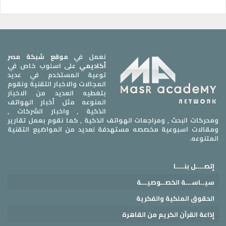
نعمل في
موقع شبكة مصر
أكاديمي
على اسلوب خاص في
توعية المستخدم في عديد
المجالات والاخبار التقنية ونقوم
بتغطيه العديد من الاخبار
المنوعه مثل أخبار الهواتف
الذكية , واخبار الشركات ,
ومحركات البحث , ومراجعات الهواتف الذكية , كما نقوم بعمل تقارير
ومقالات اسبوعية مخصصه مستهدفة لعديد من المواضيع التقنية
المتنوعه.
إتصــــل بنــــا
سيــاســـة الخصــوصيـــة
الحقوق الملكية والفكرية
إذاعة القرآن الكريم من القاهرة