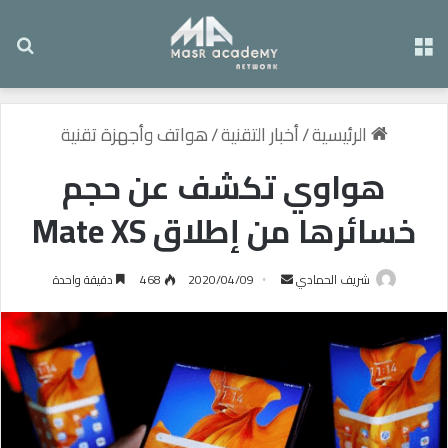
القائمة
بح
الرئيسية
/
أخبار التقنية
/
هواتف وأجهزة تقنية
هواوي تكشف عن حجم
خسائرها من إطلاق Mate XS
شريف الحمادي
أ
2020/04/09
468
دقيقة واحدة
ر
س
ل
ب
ر
ي
د