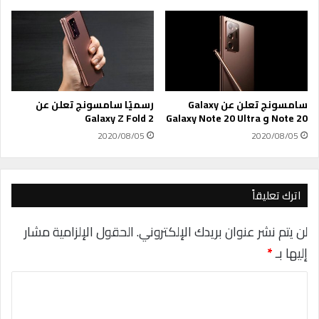
م
ل
ك
ف
ف
ي
و
ت
ف
ع
ي
ز
ن
ي
سامسونج تعلن عن Galaxy
رسميًا سامسونج تعلن عن
ز
Note 20 و Galaxy Note 20 Ultra
Galaxy Z Fold 2
ا
2020/08/05
2020/08/05
ل
إ
ن
ت
اترك تعليقاً
ا
ج
لن يتم نشر عنوان بريدك الإلكتروني.
الحقول الإلزامية مشار
ي
إليها بـ
*
ة
ا
ل