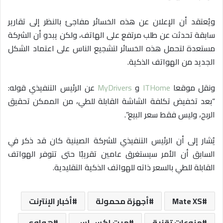
ويُعتقد أن الإعلان عن هذه الخسائر مفاجئ بالنظر إلى تقارير
سابقة تحدثت عن طلب مرتفع على الهاتف، ولكن يبدو أن الشركة
مستعدة لتحمل هذه الخسائر لتشجيع الناس على اعتماد الشكل
الجديد من الهواتف الذكية.
ونقل موقعا
ITHome
و
MyDrivers
عن الرئيس التنفيذي قوله:
“بعد تخفيض تكلفة الشاشة القابلة للطي، من الممكن تحقيق
الربح، وليس فقط سعر البيع”.
يُشار إلى أن الرئيس التنفيذي للشركة الصينية كان قد ذكر في
السابق أن الأمر سيستغرق عامين تقريبًا حتى تتوفر الهواتف
القابلة للطي بالسعر ذاته للهواتف الذكية التقليدية.
Mate XS
أجهزة محمولة
أخبار الإنترنت
منوعات تقنية
ميت إكس إس
هواوي