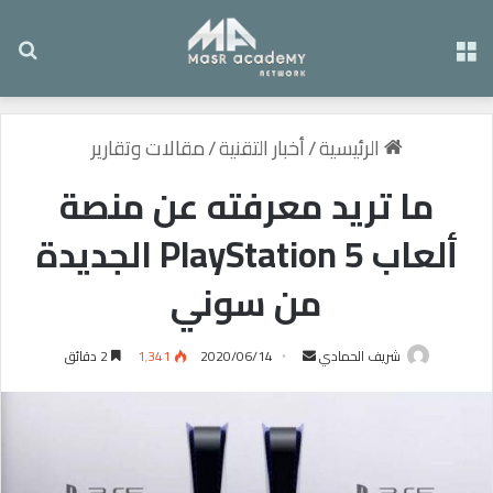
القائمة
بح
الرئيسية
/
أخبار التقنية
/
مقالات وتقارير
ما تريد معرفته عن منصة
ألعاب PlayStation 5 الجديدة
من سوني
شريف الحمادي
أ
2020/06/14
1٬341
2 دقائق
ر
س
ل
ب
ر