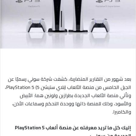
ي
د
ا
إ
ل
ك
ت
ر
و
ن
بعد شهور من التقارير المتضاربة، كشفت شركة سوني رسميًا عن
ي
الجيل الخامس من منصة الألعاب (بلاي ستيشن 5) PlayStation 5،
ا
وتأتي منصة الألعاب الجديدة بطرازين ولونين هما: الأبيض
والأسود، وذلك للمنصة ذاتها ووحدة التحكم وسماعات الأذن،
والكاميرا.
إليك كل ما تريد معرفته عن منصة ألعاب PlayStation 5
الجديدة من سوني: