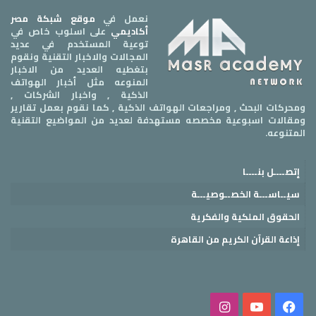
نعمل في
موقع شبكة مصر
أكاديمي
على اسلوب خاص في
توعية المستخدم في عديد
المجالات والاخبار التقنية ونقوم
بتغطيه العديد من الاخبار
المنوعه مثل أخبار الهواتف
الذكية , واخبار الشركات ,
ومحركات البحث , ومراجعات الهواتف الذكية , كما نقوم بعمل تقارير
ومقالات اسبوعية مخصصه مستهدفة لعديد من المواضيع التقنية
المتنوعه.
إتصــــل بنــــا
سيــاســـة الخصــوصيـــة
الحقوق الملكية والفكرية
إذاعة القرآن الكريم من القاهرة
فيسبوك
‫YouTube
انستقرام