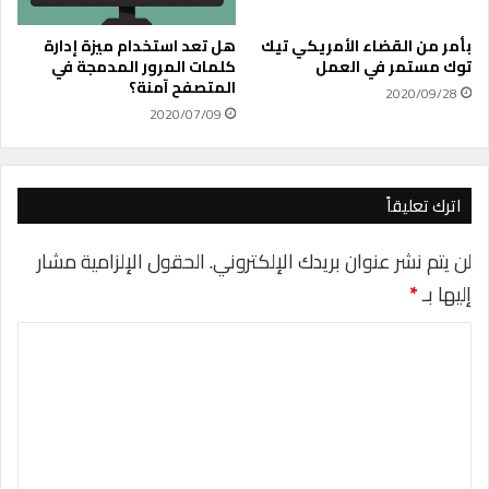
د
و
ا
ظ
خ
بأمر من القضاء الأمريكي تيك
هل تعد استخدام ميزة إدارة
ي
ل
توك مستمر في العمل
كلمات المرور المدمجة في
ف
المتصفح آمنة؟
خ
2020/09/28
ة
ر
2020/07/09
ج
ا
د
ئ
ي
ط
د
ج
اترك تعليقاً
ة
و
ج
لن يتم نشر عنوان بريدك الإلكتروني.
الحقول الإلزامية مشار
ل
إليها بـ
*
ا
ل
ت
ع
ل