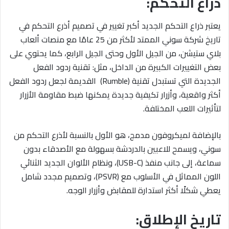
ذراع التحكم:
يعتبر ذراع التحكم الجديد أكبر تغيير في تصميم أذرع التحكم في
تاريخ شركة سوني الممتد لأكثر من 25 عامًا مع منصات ألعاب
بلاي ستيشن، من الجيل الأول وحتى الجيل الرابع، كما يحتوي على
بعض التغييرات الكبيرة من الداخل، مثل: تقنية ردود الفعل
الجديدة التي تستبدل تقنية (Rumble) القديمة لجعل ردود الفعل
أكثر واقعية، وأزرار تكيفية جديدة يمكنها ضبط مقاومة الأزرار
لتأثيرات اللعب المختلفة.
بالإضافة لميكروفون مدمج، هو الأول بالنسبة لأذرع التحكم من
سوني، ويسمح للاعبين بالدردشة بسهولة مع الأصدقاء بدون
سماعة، إلى جانب منفذ (USB-C)، ونظام الألوان الجديد الثنائي
اللون المماثل في الأسلوب مع (PSVR)، وتصميم مجدد شامل
يعطي شكلًا أكثر استدارة للمقابض وأزرار الوجه.
تاريخ الإطلاق: