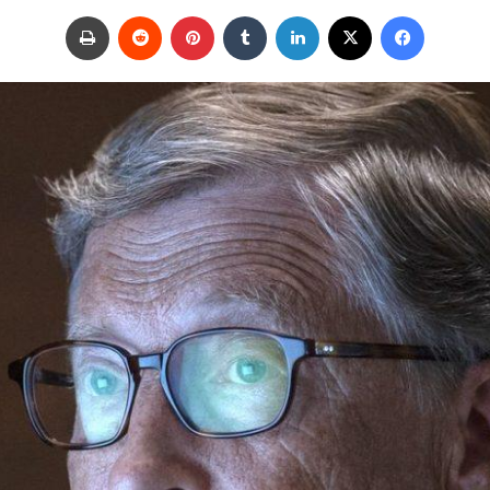
ر
فيسبوك
‫X
لينكدإن
‏Tumblr
بينتيريست
‏Reddit
طباعة
س
ل
ب
ر
ي
د
ا
إ
ل
ك
ت
ر
و
ن
ي
ا