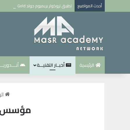
أحدث المواضيع
تطبيق تروكولر بريميوم جولد Truecaller Premium Gold مهكر للاندرويد اخر اصدار
الرئيسية
أخبــار التقنيـــة
أنــــدوريـــ
الر
مؤسس شر