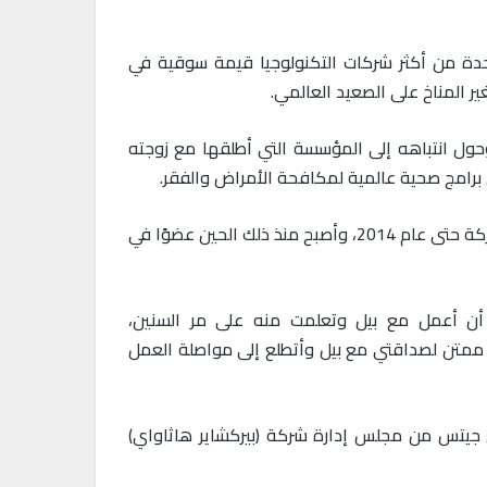
سوفت واحدة من أكثر شركات التكنولوجيا قيمة سوقية في
ن الزمان، وحول انتباهه إلى المؤسسة التي أطلقها مع زوجته
واستقال (بيل جيتس) Bill Gates من منصبه التنفيذي في شركة مايكروسوفت في عام 2008، وظل رئيسًا لمجلس إدارة الشركة حتى عام 2014، وأصبح منذ ذلك الحين عضوًا في
Satya Nadella: “لقد كان شرفًا وامتيازًا هائلين أن أعمل مع بيل وتعلمت منه على مر السنين،
ممتن لصداقتي مع بيل وأتطلع إلى مواصلة العمل
 مع رحيل (بيل جيتس) Bill Gates من المجلس، كما استقال جيتس من مجلس إدارة شركة (بيركشاير هاثاواي)