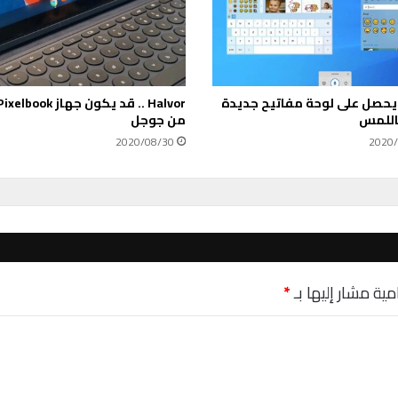
ل
ا
ت
ب
ن
يحصل على لوحة مفاتيح جديدة
ي
اللمس
من جوجل
م
و
2020/08/30
2020/
ق
عً
ا
ل
ف
ح
ص
مية مشار إليها بـ
*
ف
ي
ر
و
س
ك