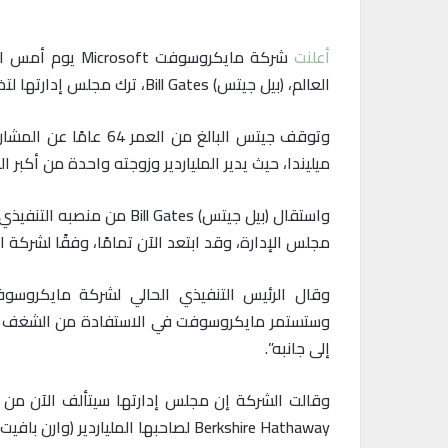
أعلنت
شركة مايكروسو
العالم، (بيل جيتس) Bill Gates، ترك مجلس إدارتها لتخصيص المزيد من الوقت للأعمال الخيرية المتعلقة بالصحة والتعليم وتغير المناخ على الصعيد العالمي.
وتوقف جيتس البالغ م
ميليندا، حيث يدير الملياردير وزوجته واحدة من أكبر المؤسسات الخيرية في العالم،
مجلس الإدارة، وقد ابتعد الآن تمامًا، وفقًا لشركة ا
وستستمر مايكروسوفت في الاستفادة من الشغف وال
إلى جانبه”.
Berkshire Hathaway لصاحبها الملياردير (وارن بافيت) Warren Buffett، حيث تقلد المنصب منذ عام 2004.