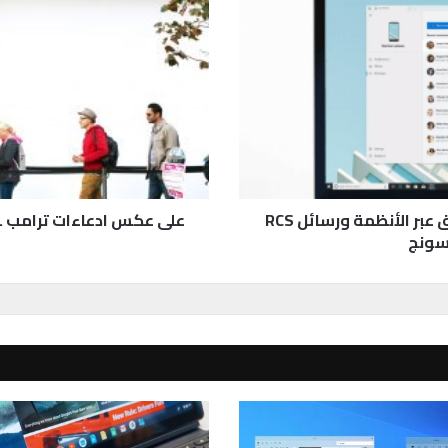
ى
ع
ك
س
ا
د
ع
ا
ء
ا
ت
تطبيق Your Phone أصبح يدعم النسخ واللصق عبر الأنظمة ورسائل RCS
على عكس ادعاءات ترامب ..
ت
سونج
ر
ا
م
ب
.
.
ج
و
ج
ل