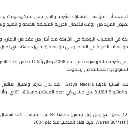
فت Microsoft يوم أمس الجمعة أن المؤسس المشارك للشركة والذي جعل مايكرو
ن العمر 64 عامًا عن المشاركة في العمليات اليومية في الشركة منذ أكثر من عقد م
 وهي مؤسسة (جيتس) Gates، التي تمول برامج صحية عالمية لمكافحة الأمراض والفقر.
لتكنولوجيا العملاقة في ريدموند.
وقال الرئيس التنفيذي الحالي لشركة مايكروسوفت، (ساتيا ناديلا) 
مشورة التقنية لدى جيتس في دوره المستمر كمستشار تقني، وأنا 
وقالت الشركة إن مجلس إدارتها سيتألف الآن من 12 عضوًا