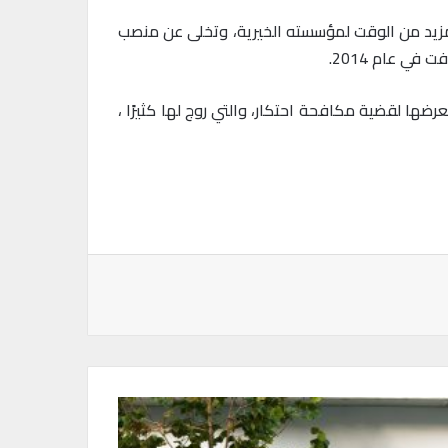
 وسلم زمام الأمور إلى (ستيف بالمر) Steve Ballmer من أجل تخصيص المزيد من الوقت لمؤسسته الخيرية، وتخلى عن منصب
ا لقضية مكافحة احتكار، والتي روج لها كثيرًا ،
باعة