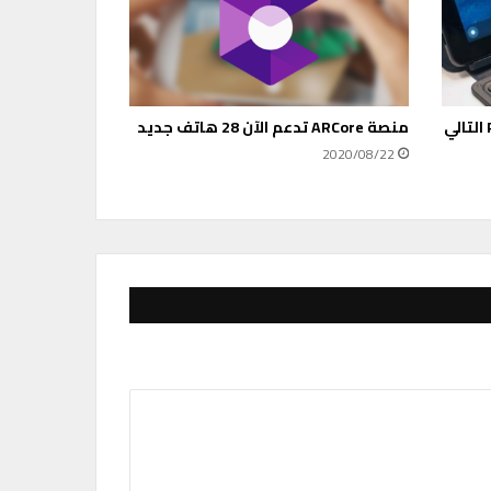
Halvor .. قد يكون جهاز Pixelbook التالي
منصة ARCore تدعم الآن 28 هاتف جديد
2020/08/22