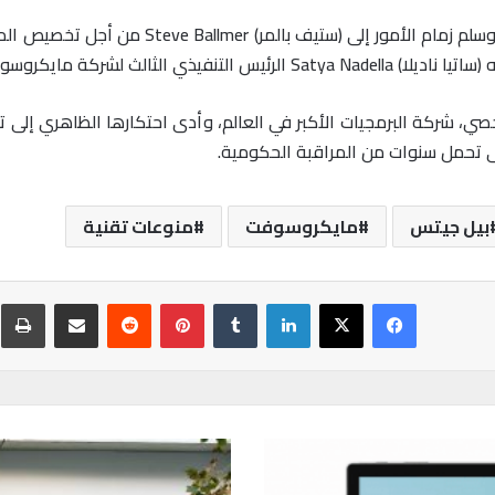
وترك جيتس منصب الرئيس التنفيذي في عام 2000،
ركة مايكروسوفت في عام 2014.
ركة البرمجيات الأكبر في العالم، وأدى احتكارها الظاهري إلى تعرضه
 تحمل سنوات من المراقبة الحكومية.
بيل جيتس
مايكروسوفت
منوعات تقنية
فيسبوك
‫X
لينكدإن
‏Tumblr
بينتيريست
‏Reddit
مشاركة عبر البريد
ط
ع
ل