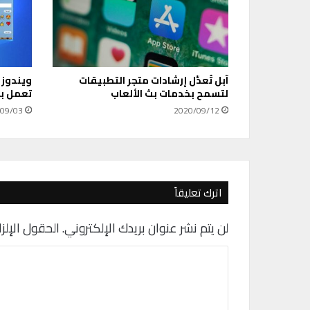
ن
س
خ
و
ا
آبل تُعدِّل إرشادات متجر التطبيقات
ويندوز 
ل
لتسمح بخدمات بث الألعاب
تعمل ب
ل
ص
09/03
2020/09/12
ق
ع
ب
ر
ا
اترك تعليقاً
ل
أ
لن يتم نشر عنوان بريدك الإلكتروني.
الحقول الإلزا
ن
ظ
ا
م
ة
ل
و
ت
ر