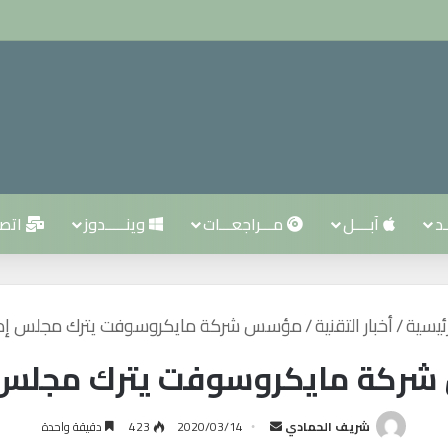
ـد
آبــــل
مـــراجعـــات
وينـــــدوز
اتصــ
ئيسية
/
أخبار التقنية
/
مؤسس شركة مايكروسوفت يترك مجلس إدار
كة مايكروسوفت يترك مجلس إ
شريف الحمادي
أ
2020/03/14
423
دقيقة واحدة