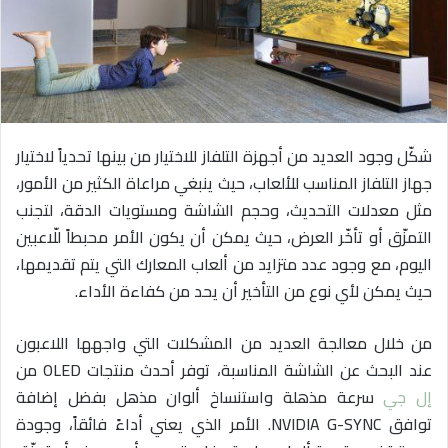
ا
إ
ل
ك
ت
ر
شكّل وجود العديد من أجهزة التلفاز للاختيار من بينها تحدياً لاختيار
و
جهاز التلفاز المناسب للألعاب، حيث ينبغي مراعاة الكثير من الأمور،
ن
مثل معدلات التحديث، وحجم الشاشة ومستويات الدقة، لتجنب
ي
التمزّق أو تأخّر العرض، حيث يمكن أن يكون الأمر محبطاً للّاعبين
ا
اليوم، مع وجود عدد متزايد من ألعاب المعارك التي يتم تقديمها،
حيث يمكن لأي نوع من التأخير أن يحد من كفاءة الأداء.
من خلال معالجة العديد من المشكلات التي واجهها اللاعبون
عند البحث عن الشاشة المناسبة، توفر أحدث منتجات OLED من
إل جي
سرعة مذهلة واستنساخ ألوان مذهل بفضل إضافة
توافق NVIDIA G-SYNC. الأمر الذي يعني أداءً فائقاً، وجودة