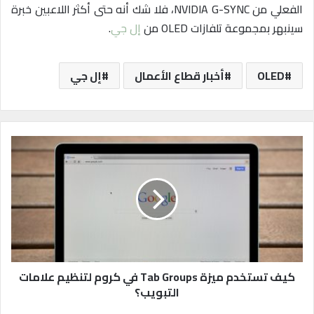
الفعلي من NVIDIA G-SYNC، فلا شك أنه حتى أكثر اللاعبين خبرة
سينبهر بمجموعة تلفازات OLED من
إل جي
.
OLED
أخبار قطاع الأعمال
إل جي
ك
ي
ف
ت
س
ت
خ
د
م
م
كيف تستخدم ميزة Tab Groups في كروم لتنظيم علامات
ي
التبويب؟
ز