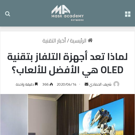
القائمة
بح
الرئيسية
/
أخبار التقنية
لماذا تعد أجهزة التلفاز بتقنية
OLED هي الأفضل للألعاب؟
شريف الحمادي
أ
2020/04/14
366
دقيقة واحدة
ر
س
ل
ب
ر
ي
د