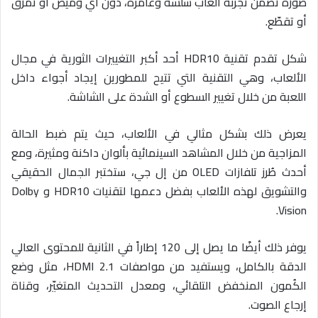
صورة تضمن تجربة ألعاب سلسة وغامرة، دون أي وميض أو تمزّق
أو تقطّع.
شكل تقدم تقنية HDR10 أحد أكبر التغييرات الثورية في مجال
الألعاب، وهي التقنية التي تتيح للمطورين إيجاد أجواء داخل
اللعبة من خلال تغيير السطوع أو الشدة على الشاشة.
يعرض ذلك بشكل مثالي في الألعاب، حيث يتم ضبط الحالة
المزاجية من خلال المشاهد السينمائية بألوان داكنة ومثيرة، ومع
أحدث طُرز تلفازات OLED من إل جي، ستختبر الجمال الحقيقي
والتشويق لهذه الألعاب بفضل دعمها لتقنيات HDR10 و Dolby
Vision.
يوفر ذلك أيضًا ما يصل إلى 120 إطاراً في الثانية للمحتوى العالي
الدقة بالكامل، ويستفيد من مواصفات HDMI 2.1، مثل وضع
الكُمون المنخفض التلقائي، ومعدل التحديث المتغيّر، وقناة
إرجاع الصوت.