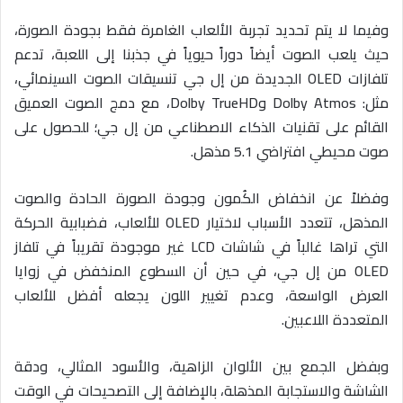
وفيما لا يتم تحديد تجربة الألعاب الغامرة فقط بجودة الصورة،
حيث يلعب الصوت أيضاً دوراً حيوياً في جذبنا إلى اللعبة، تدعم
تلفازات OLED الجديدة من إل جي تنسيقات الصوت السينمائي،
مثل: Dolby Atmos وDolby TrueHD، مع دمج الصوت العميق
القائم على تقنيات الذكاء الاصطناعي من إل جي؛ للحصول على
صوت محيطي افتراضي 5.1 مذهل.
وفضلاً عن انخفاض الكُمون وجودة الصورة الحادة والصوت
المذهل، تتعدد الأسباب لاختيار OLED للألعاب، فضبابية الحركة
التي تراها غالباً في شاشات LCD غير موجودة تقريباً في تلفاز
OLED من إل جي، في حين أن السطوع المنخفض في زوايا
العرض الواسعة، وعدم تغيير اللون يجعله أفضل للألعاب
المتعددة اللاعبين.
وبفضل الجمع بين الألوان الزاهية، والأسود المثالي، ودقة
الشاشة والاستجابة المذهلة، بالإضافة إلى التصحيحات في الوقت