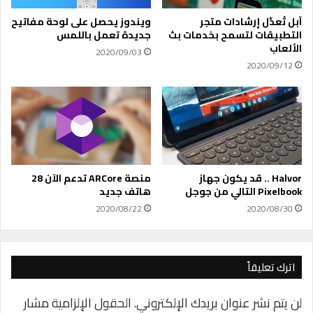
م
ت
ع
ص
آبل تُعدِّل إرشادات متجر
ويندوز يحصل على لوحة مفاتيح
ل
و
التطبيقات لتسمح بخدمات بث
جديدة تعمل باللمس
ا
ي
الألعاب
2020/09/03
م
ر
2020/09/12
ا
ا
ت
ل
ا
ل
ل
ي
ت
ل
ب
ي
و
ف
ي
ي
Halvor .. قد يكون جهاز
منصة ARCore تدعم الآن 28
ب
H
Pixelbook التالي من جوجل
هاتف جديد
؟
O
2020/08/22
2020/08/30
N
O
R
9
اترك تعليقاً
X
P
لن يتم نشر عنوان بريدك الإلكتروني.
الحقول الإلزامية مشار
R