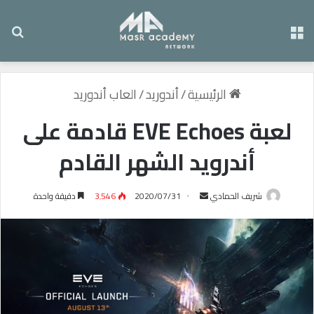
القائمة
بح
الرئيسية
/
أندوريد
/
العاب أندوريد
لعبة EVE Echoes قادمة على
أندرويد الشهر القادم
شريف الحمادي
أ
2020/07/31
3٬546
دقيقة واحدة
ر
س
ل
ب
ر
ي
د