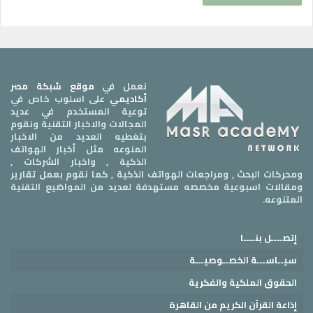
نعمل في
موقع شبكة مصر
أكاديمي
على اسلوب خاص في
توعية المستخدم في عديد
المجالات والاخبار التقنية ونقوم
بتغطيه العديد من الاخبار
المنوعه مثل أخبار الهواتف
الذكية , واخبار الشركات ,
ومحركات البحث , ومراجعات الهواتف الذكية , كما نقوم بعمل تقارير
ومقالات اسبوعية مخصصه مستهدفة لعديد من المواضيع التقنية
المتنوعه.
إتصــــل بنــــا
سيــاســـة الخصــوصيـــة
الحقوق الملكية والفكرية
إذاعة القرآن الكريم من القاهرة