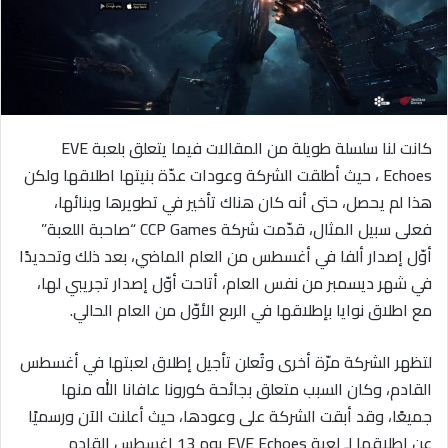
ا
إ
ل
ك
ت
ر
كانت لنا سلسلة طويلة من المقالات فيما يتعلق بلعبة EVE
و
Echoes ، حيث أطلقت الشركة وعودات عدّة بنيتها اطلاقها ولكن
ن
هذا لم يحصل، حتى أنه كان هناك تأخير في تطويرها وبنائها،
ي
فعلى سبيل المثال، قدّمت شركة CCP Games “صاحبة اللعبة”
ا
أوّل إصدار ألفا في أغسطس من العام الماضي، بعد ذلك وتحديدًا
في شهر ديسمبر من نفس العام، أتاحت أوّل إصدار تجريبي لها،
مع اطلاق نوايا بإطلاقها في الربع الأوّل من العام الحالي.
لتظهر الشركة مرّة أخرى وتُعلن تأجيل إطلاق لعبتها في أغسطس
القادم، وكان السبب متعلق بجائحة كورونا عافانا الله منها
جميعًا، وقد أبقت الشركة على وعودها، حيث أعلنت الآن ورسميًا
عن إطلاقها لـ لعبة EVE Echoes يوم 13 اغسطس القادم