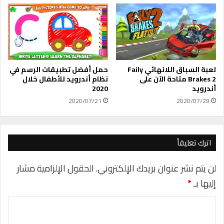
ل
a
ى
t
F
e
i
X
t
s
b
i
لعبة السباق اللانهائي Faily
حمل أفضل تطبيقات الرسم في
t
Brakes 2 متاحة الآن على
نظام أندرويد للأطفال خلال
أندرويد
2020
2020/07/21
2020/07/29
اترك تعليقاً
لن يتم نشر عنوان بريدك الإلكتروني.
الحقول الإلزامية مشار
إليها بـ
*
ا
ل