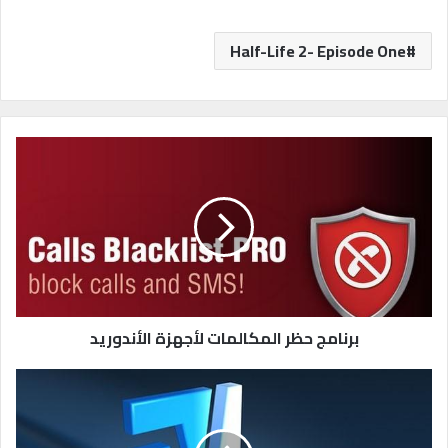
Half-Life 2- Episode One
ب
ر
ن
ا
م
ج
ح
ظ
ر
ا
برنامج حظر المكالمات لأجهزة الأندوريد
ل
م
ت
ك
ح
ا
م
ل
ي