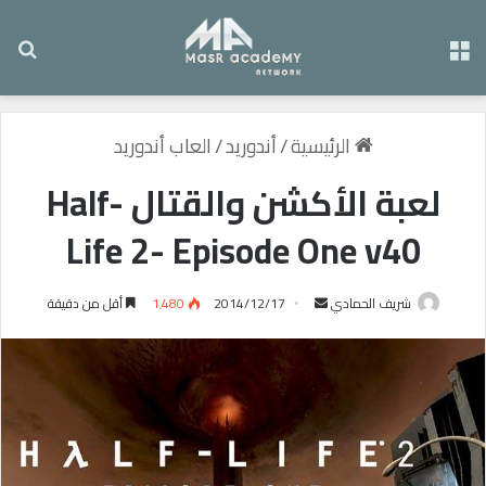
القائمة
بح
الرئيسية
/
أندوريد
/
العاب أندوريد
لعبة الأكشن والقتال Half-
Life 2- Episode One v40
شريف الحمادي
أ
2014/12/17
1٬480
أقل من دقيقة
ر
س
ل
ب
ر
ي
د