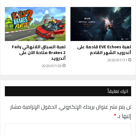
i
n
4
.
2
.
2
-
لعبة EVE Echoes قادمة على
لعبة السباق اللانهائي Faily
P
أندرويد الشهر القادم
Brakes 2 متاحة الآن على
أندرويد
L
2020/07/31
3
2020/07/29
اترك تعليقاً
لن يتم نشر عنوان بريدك الإلكتروني.
الحقول الإلزامية مشار
إليها بـ
*
ا