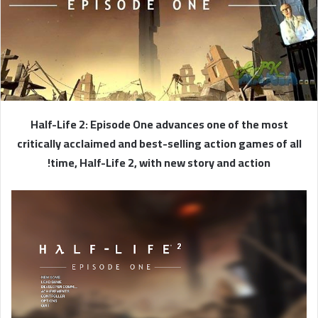
ا
إ
ل
ك
ت
ر
و
Half-Life 2: Episode One advances one of the most
ن
critically acclaimed and best-selling action games of all
ي
time, Half-Life 2, with new story and action!
ا