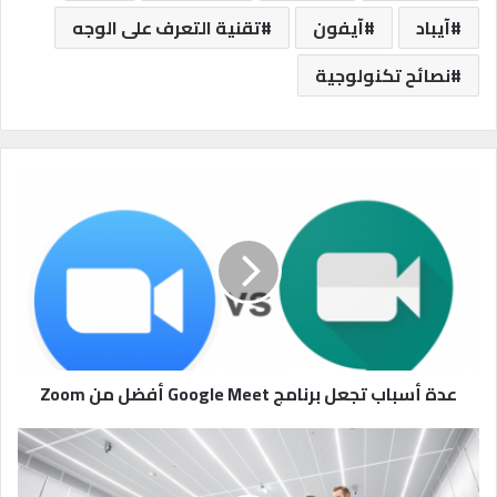
آيباد
آيفون
تقنية التعرف على الوجه
نصائح تكنولوجية
ع
د
ة
أ
س
ب
ا
ب
ت
ج
عدة أسباب تجعل برنامج Google Meet أفضل من Zoom
ع
ل
ع
ب
د
ر
د