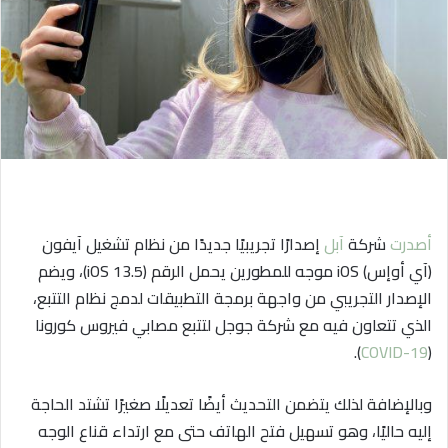
ي
د
ا
إ
ل
ك
ت
ر
و
ن
أصدرت
شركة
آبل
إصدارًا تجريبيًا جديدًا من نظام تشغيل آيفون
ي
(آي أوإس) iOS موجه للمطورين يحمل الرقم (iOS 13.5)، ويضم
ا
الإصدار التجريبي من واجهة برمجة التطبيقات لدمج نظام التتبع،
الذي تتعاون فيه مع شركة جوجل لتتبع مصابي فيروس كورونا
).
COVID-19
(
وبالإضافة لذلك يتضمن التحديث أيضًا تعديلًا صغيرًا تشتد الحاجة
إليه حاليًا، وهو تسهيل فتح الهاتف حتى مع ارتداء قناع الوجه