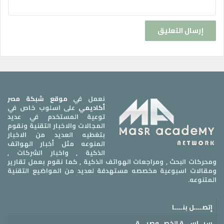
نعمل في
موقع شبكة مصر
أكاديمي
على اسلوب خاص في
توعية المستخدم في عديد
المجالات والاخبار التقنية ونقوم
بتغطيه العديد من الاخبار
المنوعه مثل أخبار الهواتف
الذكية , واخبار الشركات ,
ومحركات البحث , ومراجعات الهواتف الذكية , كما نقوم بعمل تقارير
ومقالات اسبوعية مخصصه مستهدفة لعديد من المواضيع التقنية
المتنوعه.
إتصــــل بنــــا
سيــاســـة الخصــوصيـــة