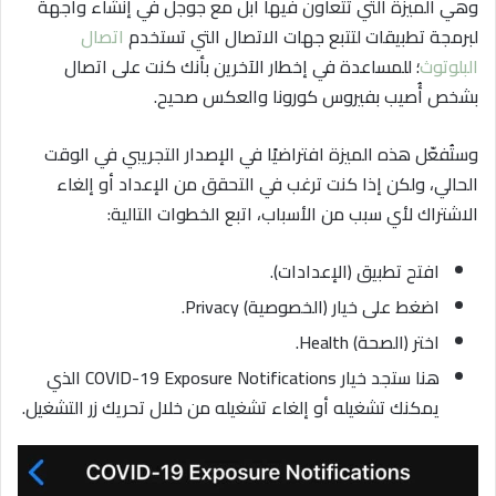
وهي الميزة التي تتعاون فيها آبل مع جوجل في إنشاء واجهة
لبرمجة تطبيقات لتتبع جهات الاتصال التي تستخدم
اتصال
البلوتوث
؛ للمساعدة في إخطار الآخرين بأنك كنت على اتصال
بشخص أُصيب بفيروس كورونا والعكس صحيح.
وستُفعّل هذه الميزة افتراضيًا في الإصدار التجريبي في الوقت
الحالي، ولكن إذا كنت ترغب في التحقق من الإعداد أو إلغاء
الاشتراك لأي سبب من الأسباب، اتبع الخطوات التالية:
افتح تطبيق (الإعدادات).
اضغط على خيار (الخصوصية) Privacy.
اختر (الصحة) Health.
هنا ستجد خيار COVID-19 Exposure Notifications الذي
يمكنك تشغيله أو إلغاء تشغيله من خلال تحريك زر التشغيل.