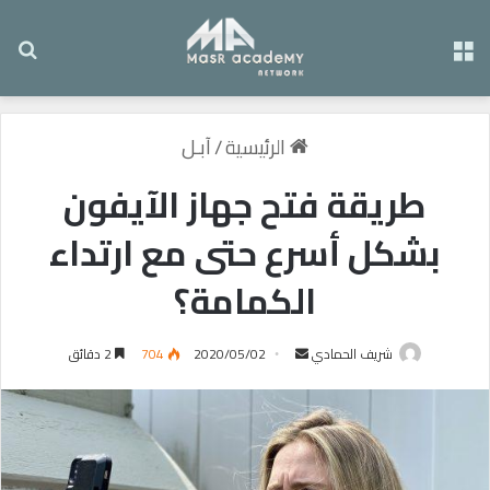
القائمة
بح
الرئيسية
/
آبـل
طريقة فتح جهاز الآيفون
بشكل أسرع حتى مع ارتداء
الكمامة؟
شريف الحمادي
أ
2020/05/02
704
2 دقائق
ر
س
ل
ب
ر