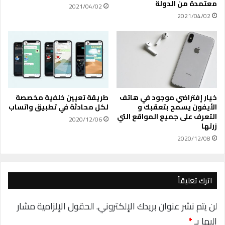
o
ل
معتمدة من الدولة
2021/04/02
o
س
2021/04/02
m
ي
ا
ر
ا
ت
ب
د
خ
خيار إفتراضي موجود في هاتف
طريقة تعيين خلفية مخصصة
ل
الأيفون يسمح بتعقبك و
لكل محادثة في تطبيق واتساب
التعرف على جميع المواقع التي
س
2020/12/06
زرتها
ن
و
2020/12/08
ي
أ
ع
اترك تعليقاً
ل
ى
م
لن يتم نشر عنوان بريدك الإلكتروني.
الحقول الإلزامية مشار
ن
إليها بـ
*
1