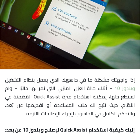
ي
د
ا
إ
ل
ك
ت
ر
و
ن
إذا واجهتك مشكلة ما في حاسوبك الذي يعمل بنظام التشغيل
ي
ويندوز 10
– أثناء حالة العزل المنزلي التي نمر بها حاليًا – ولم
ا
تستطع حلها، يمكنك استخدام ميزة Quick Assist المُضمنة في
النظام، حيث تتيح لك طلب المساعدة أو تقديمها عن بُعد،
والتحكم الكامل في الحاسوب لإجراء الإصلاحات اللازمة.
إليك كيفية استخدام Quick Assist لإصلاح ويندوز 10 عن بعد: