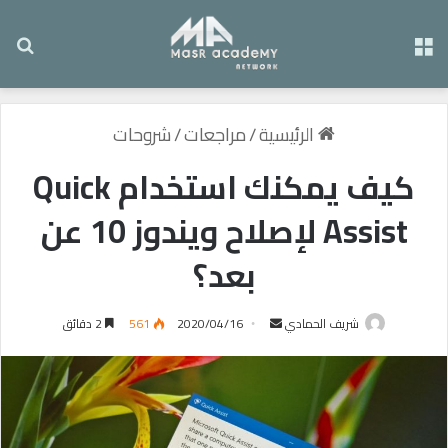
القائمة
بح
الرئيسية
/
مراجعات
/
شروحات
كيف يمكنك استخدام Quick
Assist لإصلاح ويندوز 10 عن
بعد؟
شريف الحمادي
أ
2020/04/16
561
2 دقائق
ر
س
ل
ب
ر