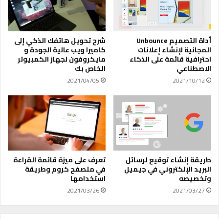
ى
ا
2
ن
0
ا
2
ت
أداة التصميم Unbounce
شرح تحويل هاتفك الذكي إلى
4
ا
المجانية لإنشاء إعلانات
كاميرا ويب عالية الجودة و
ل
احترافية قائمة على الذكاء
مايكروفون لجهاز الكمبيوتر
م
الاصطناعي
الخاص بك
ل
2021/04/05
2021/10/12
ص
ق
ا
ت
ف
ي
ا
ل
طريقة إنشاء توقيع لرسائل
تعرف على ميزة قائمة القراءة
البريد الإلكتروني في جيميل
في متصفح كروم وطريقة
ق
وتخصيصه
استخدامها
ص
ص
2021/03/26
2021/03/27