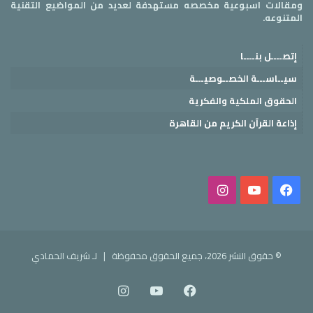
ومقالات اسبوعية مخصصه مستهدفة لعديد من المواضيع التقنية
المتنوعه.
إتصــــل بنــــا
سيــاســـة الخصــوصيـــة
الحقوق الملكية والفكرية
إذاعة القرآن الكريم من القاهرة
فيسبوك
‫YouTube
انستقرام
© حقوق النشر 2026، جميع الحقوق محفوظة |
لـ شريف الحمادي
فيسبوك
‫YouTube
انستقرام