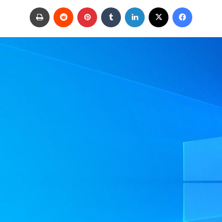
ر
فيسبوك
‫X
لينكدإن
‏Tumblr
بينتيريست
‏Reddit
طباعة
س
ل
ب
ر
ي
د
ا
إ
ل
ك
ت
ر
و
ن
ي
ا