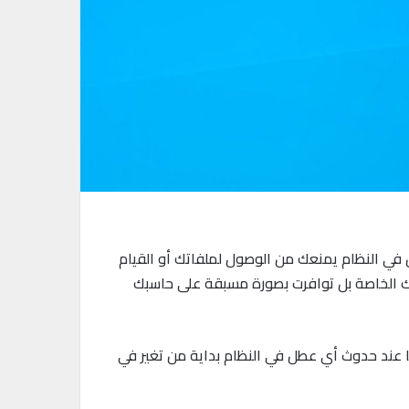
في النظام يمنعك من الوصول لملفاتك أو القيام
تك الخاصة بل توافرت بصورة مسبقة على حاسبك
بله من متاعب يمكن بسهولة إنشاء نسخة احتياطية من الويندوز على وحدة USB لتستخدمها عند حدوث أي عطل في النظام بداية من تغير في