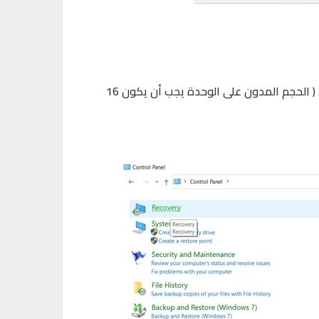
قم بإدخال وحدة USB التي ستحتفظ عليها بالنسخة الافتراضية من النظام. يجب أن تتأكد أنها بحجم 16 جيجابايت على الأقل. ( الحجم المدون على الوحدة يجب أن يكون 16