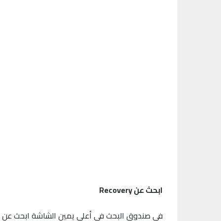
ابحث عن Recovery
في صندوق البحث في أعلى يمين الشاشة ابحث عن كلمة Recovery وقم باختيار أول ما سيظهر لك في النتائج كما هو واضح أمام