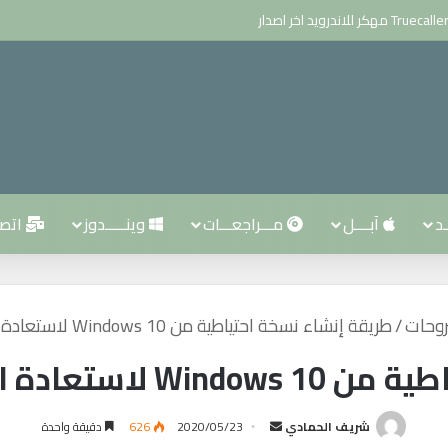
ـد
آبــــل
مـــراجعـــات
وينـــــدوز
اتصــ
وحات
/
طريقة إنشاء نسخة احتياطية من Windows 10 لاستعادة النظام في حال أي أعطال
ظام في حال أي أعطال
شريف الحمادي
أ
2020/05/23
626
دقيقة واحدة