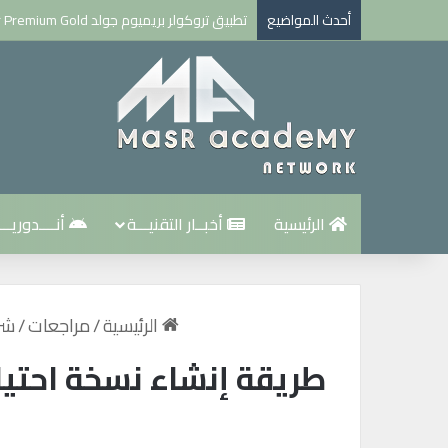
أحدث المواضيع
تطبيق تروكولر بريميوم جولد Truecaller Premium Gold مهكر للاندرويد اخر اصدار
الرئيسية
أخبــار التقنيـــة
أنــــدوريـــ
الرئيسية
/
مراجعات
/
شر
طريقة إنشاء نسخة احتياطية من Windows 10 لاستعادة الن