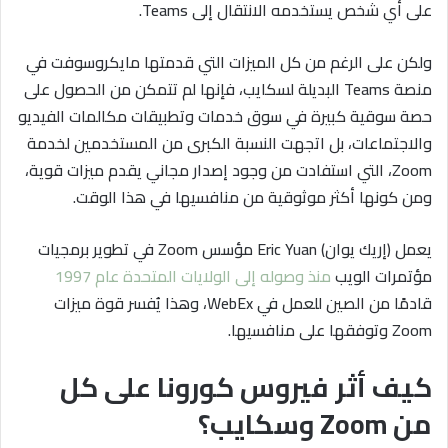
على أي شخص يستخدمه الانتقال إلى Teams.
ولكن على الرغم من كل الميزات التي قدمتها مايكروسوفت في
منصة Teams البديلة لسكايب، فإنها لم تتمكن من الحصول على
حصة سوقية كبيرة في سوق خدمات وتطبيقات مكالمات الفيديو
والاجتماعات، بل اتجهت النسبة الكبرى من المستخدمين لخدمة
Zoom، التي استفادت من وجود إصدار مجاني يقدم ميزات قوية،
ومن كونها أكثر موثوقية من منافسيها في هذا الوقت.
يعمل (إريك يوان) Eric Yuan مؤسس Zoom في تطوير برمجيات
مؤتمرات الويب
منذ وصوله إلى الولايات المتحدة عام 1997
قادمًا من الصين للعمل في WebEx، وهذا يُفسر قوة ميزات
Zoom وتوفقها على منافسيها.
كيف أثر فيروس كورونا على كل
من Zoom وسكايب؟