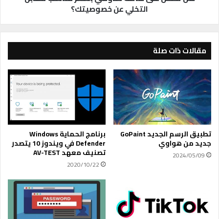
ق
ا
التخلي عن خصوصيتك؟
ي
ت
ة
ف
W
ش
h
ا
مقالات ذات صلة
i
و
t
م
e
ي
H
ب
a
س
t
ع
H
ر
a
م
تطبيق الرسم الجديد GoPaint
برنامج الحماية Windows
c
ن
جديد من هواوي
Defender في ويندوز 10 يتصدر
k
ا
تصنيف معهد AV-TEST
2024/05/09
e
س
2020/10/22
r
ب
م
م
ع
ق
خ
ا
ص
ب