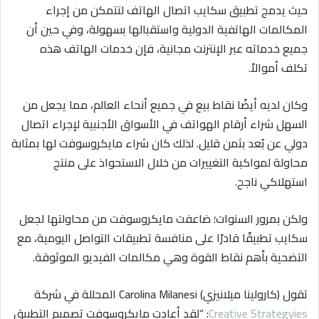
حيث يدمج تطبيق سكايب اتصال الهاتف لتتمكن من إجراء
المكالمات الهاتفية الدولية واستقبالها بسهولة، وفي حين أن
جميع خدماته عبر الإنترنت مجانية، فإن خدمات الهاتف هذه
تكلف أموالاً.
وكان لديه أيضًا نقاط بيع في جميع أنحاء العالم، مما يجعل من
السهل شراء أرقام الهواتف في الأسواق الأجنبية لإجراء اتصال
دولي عن بُعد بثمن قليل. لذلك كان شراء مايكروسوفت لها بمثابة
محاولة لمواكبة التغييرات من خلال الاستحواذ على منتج
استهلاكي ناجح.
ولكن بمرور السنوات؛ ضاعفت مايكروسوفت من محاولتها لجعل
سكايب تطبيقًا قادرًا على منافسة تطبيقات التواصل اليومية، مع
التضحية بأهم نقاط القوة وهي مكالمات الفيديو الموثوقة.
تقول (كارولينا ميلانيزي) Carolina Milanesi المحللة في شركة
Creative Strategyies
: “لقد أعادت مايكروسوفت تصميم التطبيق