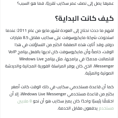
عمرها يصل إلى نصف عمر سكايب تقريبًا، فما هو السبب؟
كيف كانت البداية؟
لفهم ما حدث؛ نحتاج إلى العودة لشهر مايو من عام 2011؛ عندما
استحوذت شركة مايكروسوفت على سكايب مقابل 8.5 مليارات
دولار، وقد أثارت هذه الصفقة الكثير من التساؤلات في هذا
الوقت، خاصةً وأن مايكروسوفت كان لديها بالفعل برنامج VoIP
للاتصالات مدمجًا في برامجها، مثل برنامج Windows Live
Messenger، الذي كان يوفر المراسلة الفورية المجانية والدردشة
الصوتية والمرئية.
كما أن قاعدة مستخدمي سكايب في ذلك الوقت كانت أصغر
بكثير من قاعدة مستخدمي Windows Live Messenger، إلا أن
اختلافًا رئيسيًا واحدًا كان يميز سكايب هو أن نحو
8 ملايين
مستخدم
يدفعون مقابل الخدمة.