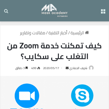
القائمة
بح
الرئيسية
/
أخبار التقنية
/
مقالات وتقارير
كيف تمكنت خدمة Zoom من
التغلب على سكايب؟
شريف الحمادي
أ
2020/05/17
499
3 دقائق
ر
س
ل
ب
ر
ي
د