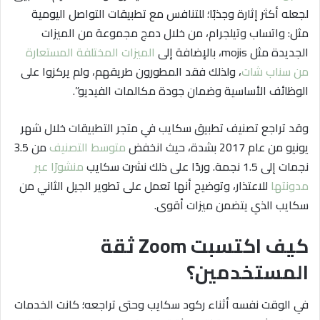
لجعله أكثر إثارة وجذبًا؛ للتنافس مع تطبيقات التواصل اليومية
مثل: واتساب وتيلجرام، من خلال دمج مجموعة من الميزات
الجديدة مثل mojis، بالإضافة إلى
الميزات المختلفة المستعارة
من سناب شات
، ولذلك فقد المطورون طريقهم، ولم يركزوا على
الوظائف الأساسية وضمان جودة مكالمات الفيديو”.
وقد تراجع تصنيف تطبيق سكايب في متجر التطبيقات خلال شهر
يونيو من عام 2017 بشدة، حيث انخفض
متوسط التصنيف
من 3.5
نجمات إلى 1.5 نجمة. وردًا على ذلك نشرت سكايب
منشورًا عبر
مدونتها
للاعتذار، وتوضيح أنها تعمل على تطوير الجيل الثاني من
سكايب الذي يتضمن ميزات أقوى.
كيف اكتسبت Zoom ثقة
المستخدمين؟
في الوقت نفسه أثناء ركود سكايب وحتى تراجعه؛ كانت الخدمات