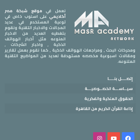
نعمل في
موقع شبكة مصر
أكاديمي
على اسلوب خاص في
توعية المستخدم في عديد
المجالات والاخبار التقنية ونقوم
بتغطيه العديد من الاخبار
المنوعه مثل أخبار الهواتف
الذكية , واخبار الشركات ,
ومحركات البحث , ومراجعات الهواتف الذكية , كما نقوم بعمل تقارير
ومقالات اسبوعية مخصصه مستهدفة لعديد من المواضيع التقنية
المتنوعه.
إتصــــل بنــــا
سيــاســـة الخصــوصيـــة
الحقوق الملكية والفكرية
إذاعة القرآن الكريم من القاهرة
فيسبوك
‫YouTube
انستقرام