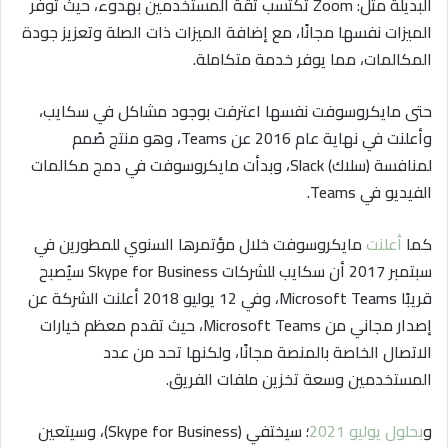
البديلة مثل: Zoom تكتسب ثقة المستخدمين بهدوء، حيث توفر
الميزات نفسها مجانًا، مع إضافة الميزات ذات الصلة وتعزيز جودة
المكالمات، مما يوفر خدمة متكاملة.
حتى مايكروسوفت نفسها اعترفت بوجود مشاكل في سكايب،
وأعلنت في نهاية عام 2016 عن Teams، وهو منتج صُمم
لمنافسة (سلاك) Slack، وبدأت مايكروسوفت في دمج مكالمات
الفيديو في Teams.
كما
أعلنت
مايكروسوفت خلال مؤتمرها السنوي للمطورين في
سبتمبر 2017 أن سكايب للشركات Skype for Business سيُصبح
قريبًا Microsoft Teams، وفي 12 يوليو 2018 أعلنت الشركة عن
إصدار مجاني من Microsoft Teams، حيث تقدم معظم خيارات
الاتصال الخاصة بالمنصة مجانًا، ولكنها تحد من عدد
المستخدمين وسعة تخزين ملفات الفريق.
و
بحلول يوليو 2021
؛ سيختفي (Skype for Business)، وسيتعين