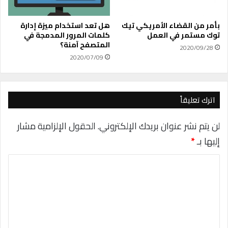
م
ل
9
ا
7
ل
بأمر من القضاء الأمريكي تيك
هل تعد استخدام ميزة إدارة
%
ت
توك مستمر في العمل
كلمات المرور المدمجة في
المتصفح آمنة؟
خ
2020/09/28
ل
2020/07/09
ي
ع
ن
خ
اترك تعليقاً
ص
و
لن يتم نشر عنوان بريدك الإلكتروني.
الحقول الإلزامية مشار
ص
إليها بـ
*
ي
ت
ا
ك
؟
ل
ت
ع
ل