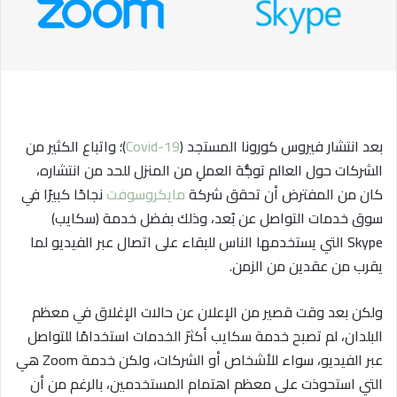
ا
إ
ل
ك
ت
ر
بعد انتشار فيروس كورونا المستجد (
Covid-19
)؛ واتباع الكثير من
و
الشركات حول العالم توجُّهَ العملِ من المنزل للحد من انتشاره،
ن
ي
كان من المفترض أن تحقق شركة
مايكروسوفت
نجاحًا كبيرًا في
ا
سوق خدمات التواصل عن بُعد، وذلك بفضل خدمة (سكايب)
Skype التي يستخدمها الناس للبقاء على اتصال عبر الفيديو لما
يقرب من عقدين من الزمن.
ولكن بعد وقت قصير من الإعلان عن حالات الإغلاق في معظم
البلدان، لم تصبح خدمة سكايب أكثرَ الخدمات استخدامًا للتواصل
عبر الفيديو، سواء للأشخاص أو الشركات، ولكن خدمة Zoom هي
التي استحوذت على معظم اهتمام المستخدمين، بالرغم من أن