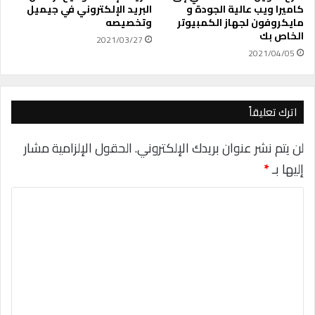
كاميرا ويب عالية الجودة و
البريد الإلكتروني في جيميل
ا
مايكروفون لجهاز الكمبيوتر
وتخصيصه
ء
الخاص بك
ا
2021/03/27
ل
2021/04/05
ع
م
ل
اترك تعليقاً
م
ن
ا
لن يتم نشر عنوان بريدك الإلكتروني.
الحقول الإلزامية مشار
ل
إليها بـ
*
م
ن
ا
ز
ل
ل
ت
ع
ل
ي