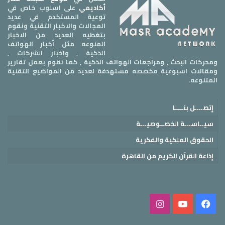
أكاديمي
على اسلوب خاص في
توعية المستخدم في عديد
المجالات والاخبار التقنية ونقوم
بتغطيه العديد من الاخبار
المنوعه مثل أخبار الهواتف
الذكية , واخبار الشركات ,
ومحركات البحث , ومراجعات الهواتف الذكية , كما نقوم بعمل تقارير
ومقالات اسبوعية مخصصه مستهدفة لعديد من المواضيع التقنية
المتنوعه.
إتصــــل بنــــا
سيــاســـة الخصــوصيـــة
الحقوق الملكية والفكرية
إذاعة القرآن الكريم من القاهرة
فيسبوك
‫YouTube
انستقرام