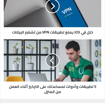
ف
ي
i
O
S
ي
م
خلل في iOS يمنع تطبيقات VPN من تشفير البيانات
ن
ع
5
ت
ت
ط
ط
ب
ب
ي
ي
ق
ق
ا
ا
ت
ت
V
و
P
أ
5 تطبيقات وأدوات لمساعدتك على التركيز أثناء العمل
N
د
من المنزل
م
و
ن
ا