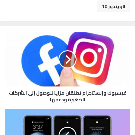
ويندوز 10
ف
ي
س
ب
و
ك
و
إ
ن
س
فيسبوك وإنستاجرام تطلقان مزايا للوصول إلى الشركات
ت
الصغيرة ودعمها
ا
ج
ن
ر
ص
ا
ا
م
ئ