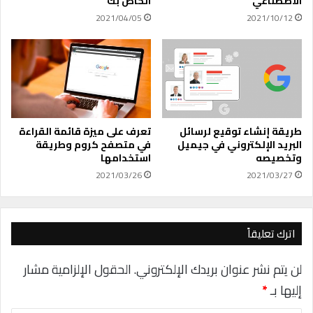
آ
الاصطناعي
الخاص بك
ش
ي
2021/04/05
2021/10/12
ر
ف
ك
و
ا
ن
ت
ب
ا
س
ل
ر
ص
ع
غ
ة
طريقة إنشاء توقيع لرسائل
تعرف على ميزة قائمة القراءة
ي
البريد الإلكتروني في جيميل
في متصفح كروم وطريقة
و
وتخصيصه
استخدامها
ر
س
ة
ه
2021/03/26
2021/03/27
و
و
د
ل
ع
ة
م
اترك تعليقاً
ه
ا
لن يتم نشر عنوان بريدك الإلكتروني.
الحقول الإلزامية مشار
إليها بـ
*