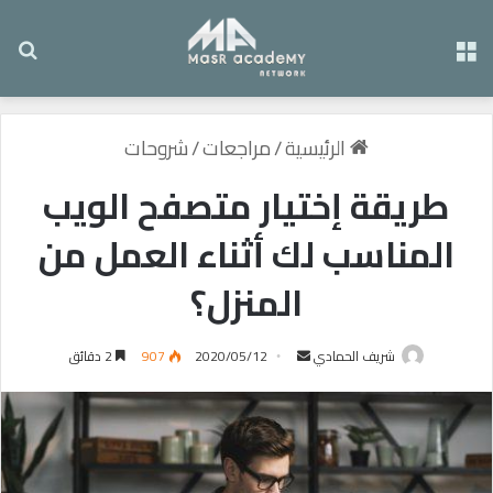
القائمة
بح
الرئيسية
/
مراجعات
/
شروحات
طريقة إختيار متصفح الويب
المناسب لك أثناء العمل من
المنزل؟
شريف الحمادي
أ
2020/05/12
907
2 دقائق
ر
س
ل
ب
ر