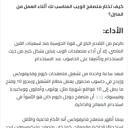
كيف تختار متصفح الويب المناسب لك أثناء العمل من
المنزل؟
الأداء:
بالرغم من التقدم البارز في قوة الحوسبة منذ تسعينات القرن
الماضي، إلا أن أداء متصفحات الويب يتباين بشكل كبير من حيث
الاستخدام وتأثيرها على الحاسوب عند الاستخدام.
فبعد ساعة واحدة من تشغيل متصفحات كروم وفايرفوكس
وإيدج في حاسوب محمول يعمل بنظام التشغيل ويندوز 10 وفتح
ما يصل إلى 10 مواقع شهيرة مثل: يوتيوب وأمازون وويكبيديا
وفيسبوك،
وُجد
أن متصفح جوجل كروم كان هو الأسوأ في
استخدام المعالج والذاكرة.
بينما أظهر متصفح فايرفوكس أنه الأكثر فاعلية والأقل
استخدامًا للذاكرة والمعالج، كما كان متصفح مايكروسوفت إيدج