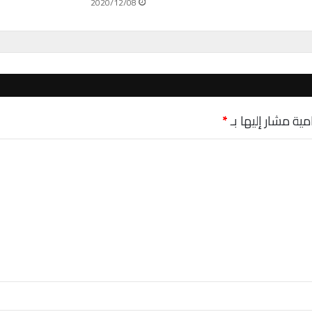
2020/12/08
و
ت
ض
ي
ف
ر
م
و
مية مشار إليها بـ
*
زً
ا
ل
ل
ك
و
ر
و
ن
ا