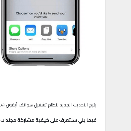
يتيح التحديث الجديد لنظام تشغيل هواتف آيفون (iOS 13.4) ونظام تشغيل ماك (macOS 10.15.4) مشاركة مجلدات (آي كلاود) iCloud
فيما يلي سنتعرف على كيفية مشاركة مجلدات iCloud في نظام التشغيل iOS 13.4: