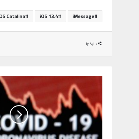
S Catalina
iOS 13.4
iMessage
شاركها
ف
ي
س
ب
و
ك
ت
ت
ب
ر