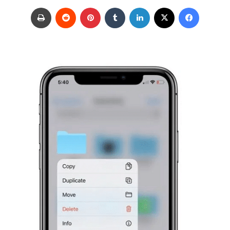
ر
فيسبوك
‫X
لينكدإن
‏Tumblr
بينتيريست
‏Reddit
طباعة
س
ل
ب
ر
ي
د
ا
إ
ل
ك
ت
ر
و
ن
ي
ا