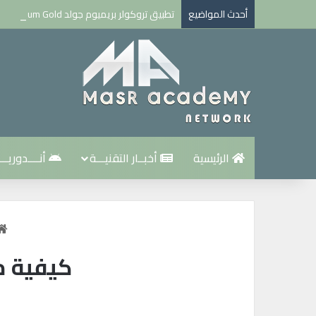
أحدث المواضيع
تطبيق تروكولر بريميوم جولد Truecaller Premium Gold مهكر للاندرويد اخر اصدار
الرئيسية
أخبــار التقنيـــة
أنــــدوريـــ
كيفية مشاركة م