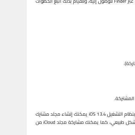
إجراءات مشاركة مجلدات iCloud في جهاز (ماك) Mac تتشابه مع هاتف آيفون، ولكن الفرق أنه يجب عليك البحث عن الملف عبر Finder للوصول إليه، وللقيام بذلك اتبع الخطوات
وبالتالي إذا كان لديك جهاز (ماك) Mac قديم يعمل بنظام التشغيل macOS High Sierra، ولكن لديك هاتف آيفون 11 يعمل بنظام التشغيل iOS 13.4 يمكنك إنشاء مجلد مشترك
باستخدام الهاتف وإرساله، وسيظهر فقط كمجلد iCloud عادي في جهاز Mac الخاص بك، ويمكنك إضافة عناصر وإزالتها بشكل طبيعي، كما يمكنك مشاركة مجلد iCloud من