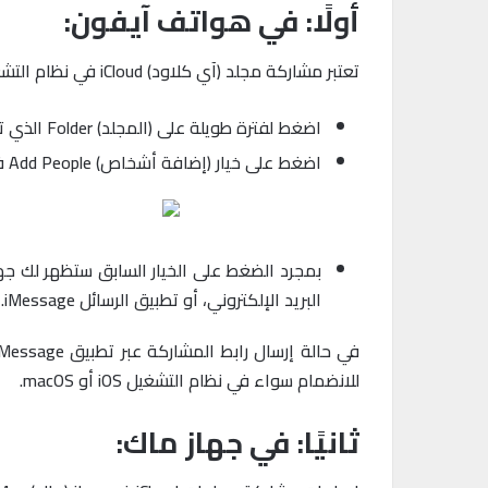
أولًا: في هواتف آيفون:
تعتبر مشاركة مجلد (آي كلاود) iCloud في نظام التشغيل 13.4 iOS أمرًا سهلًا للغاية، كل ما عليك فعله هو اتباع الخطوات التالية:
اضغط لفترة طويلة على (المجلد) Folder الذي تريد مشاركته.
اضغط على خيار (إضافة أشخاص) Add People في القائمة التي تظهر لك.
بمجرد الضغط على الخيار السابق ستظهر لك ج
البريد الإلكتروني، أو تطبيق الرسائل iMessage.
للانضمام سواء في نظام التشغيل iOS أو macOS.
ثانيًا: في جهاز ماك: