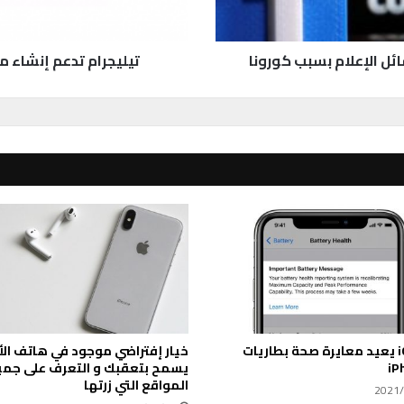
ع
م
إ
تيليجرام تدعم إنشاء م
ن
ش
ا
ء
م
ج
ل
د
ا
ت
ل
ل
د
ر
د
iOS 14.5 يعيد معايرة صحة بطاريات
خيار إفتراضي موجود في هاتف ال
ش
iP
يسمح بتعقبك و التعرف على جمي
ا
المواقع التي زرتها
ت
2021/