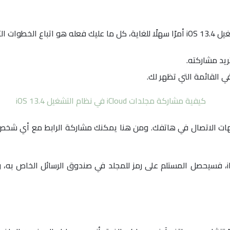
هات الاتصال في هاتفك. ومن هنا يمكنك مشاركة الرابط مع أي شخص
في حالة إرسال رابط المشاركة عبر تطبيق iMessage، فسيحصل المستلم على رمز للمجلد في صندوق ا