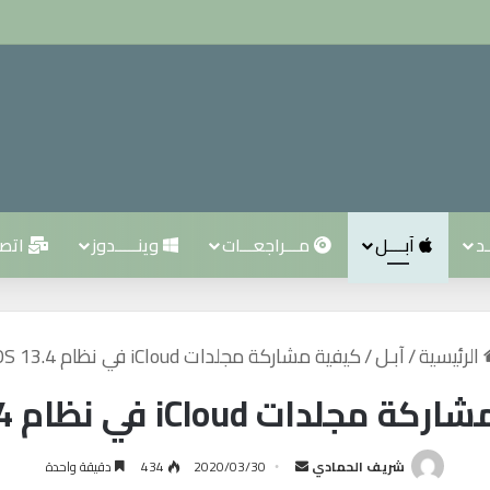
ـد
آبــــل
مـــراجعـــات
وينـــــدوز
اتصــ
الرئيسية
/
آبـل
/
كيفية مشاركة مجلدات iCloud في نظام iOS 13.4
جلدات iCloud في نظام iOS 13.4
شريف الحمادي
أ
2020/03/30
434
دقيقة واحدة