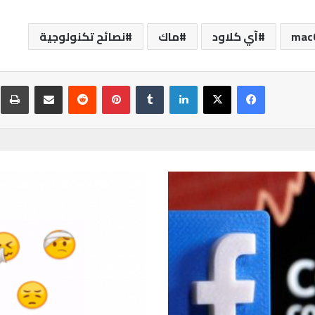
macO
آي كلاود
ماك
نصائح تكنولوجية
فيسبوك
‫X
لينكدإن
‏Tumblr
بينتيريست
‏Reddit
مشاركة عبر البريد
ط
ت
ي
ل
ي
ج
ر
ا
م
ت
د