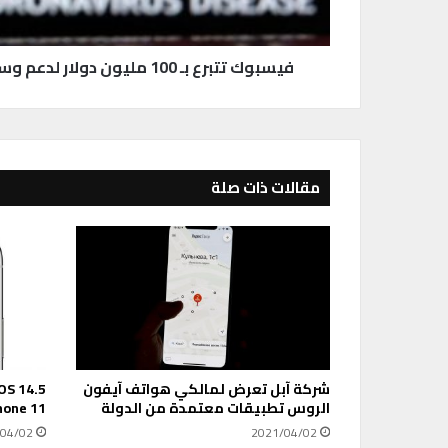
ع
ب
ـ
فيسبوك تتبرع بـ 100 مليون دولار لدعم وسائل الإعلام بسبب كورونا
1
0
0
م
ل
ي
مقالات ذات صلة
و
ن
د
و
ل
ا
ر
ل
د
شركة آبل تعرض لمالكي هواتف آيفون
ع
الروس تطبيقات معتمدة من الدولة
hone 11
م
و
04/02
2021/04/02