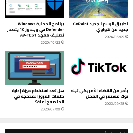
و
ا
ت
ل
يً
و
ا
ض
تطبيق الرسم الجديد GoPaint
برنامج الحماية Windows
ي
ع
جديد من هواوي
Defender في ويندوز 10 يتصدر
ط
ا
تصنيف معهد AV-TEST
2024/05/09
ل
ل
2020/10/22
ب
ع
م
ا
ن
ئ
ا
ل
ل
ي
ن
”
ا
ل
س
ت
بأمر من القضاء الأمريكي تيك
هل تعد استخدام ميزة إدارة
ا
ط
توك مستمر في العمل
كلمات المرور المدمجة في
ل
المتصفح آمنة؟
ب
2020/09/28
ا
ي
2020/07/09
ب
ق
ت
ا
ع
ل