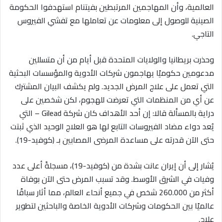
العالمية، وأن المهاجمين المرتبطين بفيتنام استهدفوا الحكومة
الصينية للوصول إلى معلومات عن تعاملها مع تفشي الفيروس
التاجي.
وحذرت بريطانيا والولايات المتحدة قبل أيام من أن متسللين
مدعومين حكوميًا يهاجمون شركات الأدوية والمؤسسات البحثية
التي تعمل على علاج المرض الجديد. ولم يكشف البيان المشترك
عن أي من المنظمات التي تعرضت للهجوم، لكن شخصين على
دراية بالمسألة قالا: إن أحد الأهداف كان شركة Gilead – التي
يُعد دواء مضاد الفيروسات التابع لها هو العلاج الوحيد الذي ثبتت
حتى الآن قدرته على مساعدة المرضى المصابين بـ (كوفيد-19).
يُشار إلى أن إيران عانت بشدة من (كوفيد-19)، مسجلةً أعلى عدد
وفيات في الشرق الأوسط. وقد تسبب المرض حتى الآن بوفاة
أكثر من 260.000 شخص في جميع أنحاء العالم، مما أثار سباقًا
عالميًا بين الحكومات وشركات الأدوية الخاصة والباحثين لتطوير
علاج.