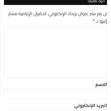
ا
ت
اترك تعليقاً
د
ر
ع
ا
لن يتم نشر عنوان بريدك الإلكتروني.
الحقول الإلزامية مشار
ن
س
إليها بـ
*
ب
ل
ع
D
ا
ض
u
ه
o
ل
م
ت
ع
ل
ي
ق
*
الاسم
البريد الإلكتروني