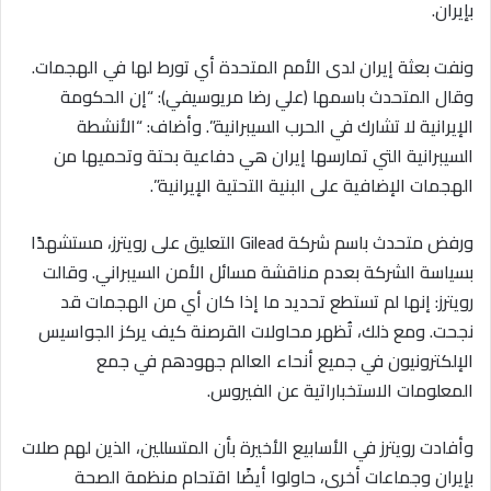
بإيران.
ونفت بعثة إيران لدى الأمم المتحدة أي تورط لها في الهجمات.
وقال المتحدث باسمها (علي رضا مريوسيفي): “إن الحكومة
الإيرانية لا تشارك في الحرب السيبرانية”. وأضاف: “الأنشطة
السيبرانية التي تمارسها إيران هي دفاعية بحتة وتحميها من
الهجمات الإضافية على البنية التحتية الإيرانية”.
ورفض متحدث باسم شركة Gilead التعليق على رويترز، مستشهدًا
بسياسة الشركة بعدم مناقشة مسائل الأمن السيبراني. وقالت
رويترز: إنها لم تستطع تحديد ما إذا كان أي من الهجمات قد
نجحت. ومع ذلك، تُظهر محاولات القرصنة كيف يركز الجواسيس
الإلكترونيون في جميع أنحاء العالم جهودهم في جمع
المعلومات الاستخباراتية عن الفيروس.
وأفادت رويترز في الأسابيع الأخيرة بأن المتسللين، الذين لهم صلات
بإيران وجماعات أخرى، حاولوا أيضًا اقتحام منظمة الصحة