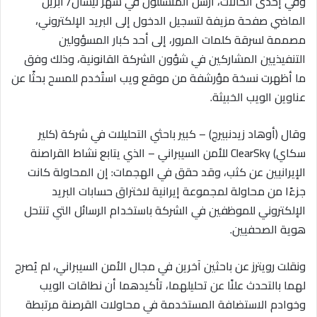
وفي إحدى الحالات، أرسل المتسللون في شهر نيسان/ أبريل
الماضي صفحة مزيفة لتسجيل الدخول إلى البريد الإلكتروني،
مصممة لسرقة كلمات المرور، إلى أحد كبار المسؤولين
التنفيذيين المشاركين في شؤون الشركة القانونية، وذلك وفق
ما أظهرت نسخة مؤرشفة من موقع ويب استُخدم للمسح بحثًا عن
عناوين الويب الخبيثة.
وقال (أوهاد زيدنبيرج) – كبير باحثي التحليلات في شركة (كلير
سكاي) ClearSky للأمن السيبراني – الذي يتابع نشاط القراصنة
الإيرانيين عن كثب، وقد حقق في الهجمات: إن المحاولة كانت
جزءًا من محاولة لمجموعة إيرانية لاختراق حسابات البريد
الإلكتروني للموظفين في الشركة باستخدام الرسائل التي تنتحل
هوية الصحفيين.
ونقلت رويترز عن باحثين آخرين في مجال الأمن السيبراني، لم يُصرح
لهما بالتحدث علنًا عن تحليلهما، تأكيدهما أن نطاقات الويب
وخوادم الاستضافة المستخدمة في محاولات القرصنة مرتبطة