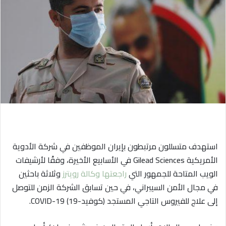
ي
د
ا
إ
ل
ك
ت
ر
و
ن
ي
ا
استهدف متسللون مرتبطون بإيران الموظفين في شركة الأدوية
الأمريكية Gilead Sciences في الأسابيع الأخيرة، وفقًا لأرشيفات
الويب المتاحة للجمهور التي
راجعتها وكالة رويترز
وثلاثة باحثين
في مجال الأمن السيبراني، في حين تسابق الشركة الزمن للتوصل
إلى علاج للفيروس التاجي المستجد (كوفيد-19) COVID-19.