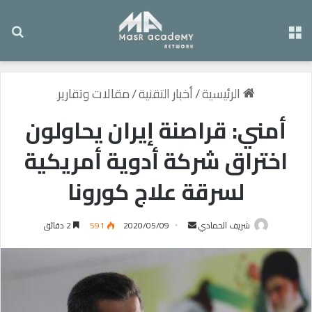
القائمة
بح
الرئيسية
/
أخبار التقنية
/
مقالات وتقارير
أمني: قراصنة إيران يحاولون
اختراق شركة أدوية أمريكية
لسرقة علاج كورونا
شريف الحمادي
أ
2020/05/09
591
2 دقائق
ر
س
ل
ب
ر