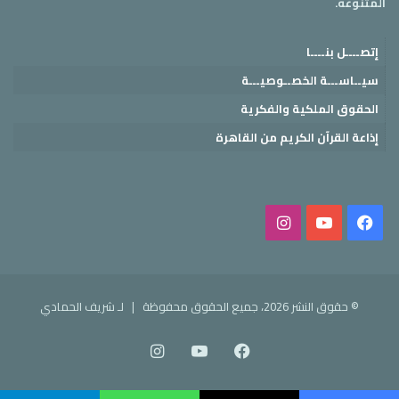
المتنوعه.
إتصــــل بنــــا
سيــاســـة الخصــوصيـــة
الحقوق الملكية والفكرية
إذاعة القرآن الكريم من القاهرة
فيسبوك
‫YouTube
انستقرام
© حقوق النشر 2026، جميع الحقوق محفوظة |
لـ شريف الحمادي
فيسبوك
‫YouTube
انستقرام