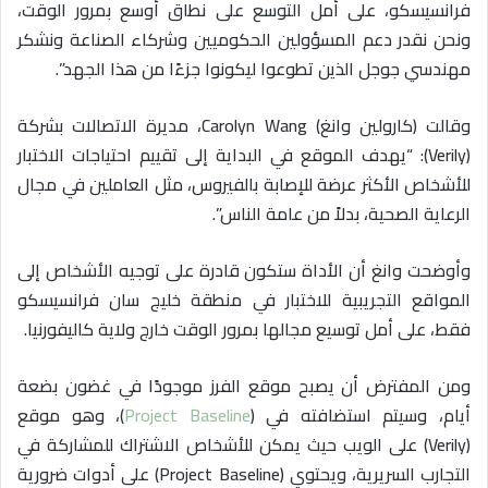
فرانسيسكو، على أمل التوسع على نطاق أوسع بمرور الوقت،
ونحن نقدر دعم المسؤولين الحكوميين وشركاء الصناعة ونشكر
مهندسي جوجل الذين تطوعوا ليكونوا جزءًا من هذا الجهد”.
وقالت (كارولين وانغ) Carolyn Wang، مديرة الاتصالات بشركة
(Verily): “يهدف الموقع في البداية إلى تقييم احتياجات الاختبار
للأشخاص الأكثر عرضة للإصابة بالفيروس، مثل العاملين في مجال
الرعاية الصحية، بدلاً من عامة الناس”.
وأوضحت وانغ أن الأداة ستكون قادرة على توجيه الأشخاص إلى
المواقع التجريبية للاختبار في منطقة خليج سان فرانسيسكو
فقط، على أمل توسيع مجالها بمرور الوقت خارج ولاية كاليفورنيا.
ومن المفترض أن يصبح موقع الفرز موجودًا في غضون بضعة
أيام، وسيتم استضافته في (
Project Baseline
)، وهو موقع
(Verily) على الويب حيث يمكن للأشخاص الاشتراك للمشاركة في
التجارب السريرية، ويحتوي (Project Baseline) على أدوات ضرورية