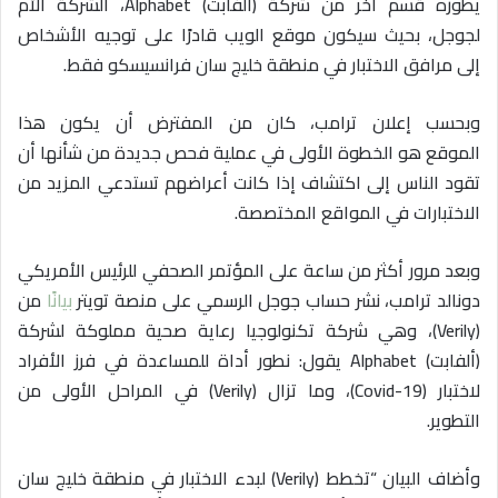
يطوره قسم آخر من شركة (ألفابت) Alphabet، الشركة الأم
لجوجل، بحيث سيكون موقع الويب قادرًا على توجيه الأشخاص
إلى مرافق الاختبار في منطقة خليج سان فرانسيسكو فقط.
وبحسب إعلان ترامب، كان من المفترض أن يكون هذا
الموقع هو الخطوة الأولى في عملية فحص جديدة من شأنها أن
تقود الناس إلى اكتشاف إذا كانت أعراضهم تستدعي المزيد من
الاختبارات في المواقع المختصصة.
وبعد مرور أكثر من ساعة على المؤتمر الصحفي للرئيس الأمريكي
دونالد ترامب، نشر حساب جوجل الرسمي على منصة تويتر
بيانًا
من
(Verily)، وهي شركة تكنولوجيا رعاية صحية مملوكة لشركة
(ألفابت) Alphabet يقول: نطور أداة للمساعدة في فرز الأفراد
لاختبار (Covid-19)، وما تزال (Verily) في المراحل الأولى من
التطوير.
وأضاف البيان “تخطط (Verily) لبدء الاختبار في منطقة خليج سان