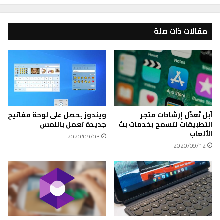
م
ي
ج
ل
ل
ا
مقالات ذات صلة
س
ل
إ
م
د
ر
ا
ش
ر
ح
ت
ا
ه
ت
ا
ذ
آبل تُعدِّل إرشادات متجر
ويندوز يحصل على لوحة مفاتيح
ا
التطبيقات لتسمح بخدمات بث
جديدة تعمل باللمس
ت
الألعاب
2020/09/03
ا
2020/09/12
ل
ص
ل
ة
ب
ف
ي