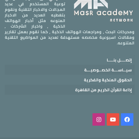
توعية المستخدم في عديد
المجالات والاخبار التقنية ونقوم
بتغطيه العديد من الاخبار
المنوعه مثل أخبار الهواتف
الذكية , واخبار الشركات ,
ومحركات البحث , ومراجعات الهواتف الذكية , كما نقوم بعمل تقارير
ومقالات اسبوعية مخصصه مستهدفة لعديد من المواضيع التقنية
المتنوعه.
إتصــــل بنــــا
سيــاســـة الخصــوصيـــة
الحقوق الملكية والفكرية
إذاعة القرآن الكريم من القاهرة
فيسبوك
‫YouTube
انستقرام