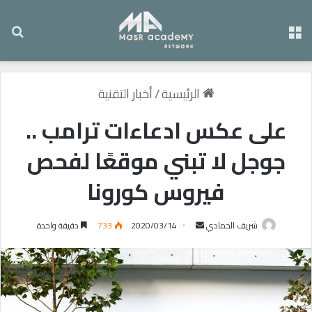
القائمة
بح
الرئيسية
/
أخبار التقنية
على عكس ادعاءات ترامب ..
جوجل لا تبني موقعًا لفحص
فيروس كورونا
شريف الحمادي
أ
2020/03/14
733
دقيقة واحدة
ر
س
ل
ب
ر