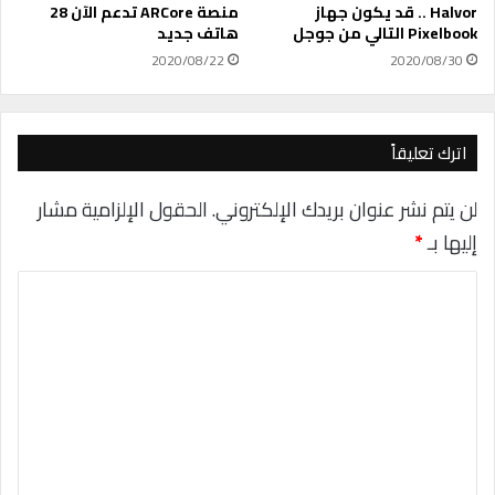
ر
Halvor .. قد يكون جهاز
منصة ARCore تدعم الآن 28
و
Pixelbook التالي من جوجل
هاتف جديد
س
2020/08/22
2020/08/30
ك
و
ر
و
اترك تعليقاً
ن
ا
لن يتم نشر عنوان بريدك الإلكتروني.
الحقول الإلزامية مشار
إليها بـ
*
ا
ل
ت
ع
ل
ي
ق