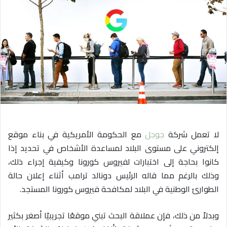
ي
د
ا
إ
ل
ك
ت
ر
و
ن
ي
لا تعمل شركة
جوجل
مع الحكومة الأمريكية في بناء موقع
ا
إلكتروني على مستوى البلاد لمساعدة الأشخاص في تحديد إذا
كانوا بحاجة إلى اختبارات لفيروس كورونا وكيفية إجراء ذلك،
وذلك بالرغم مما قاله الرئيس دونالد ترامب أثناء إعلان حالة
الطوارئ الوطنية في البلاد لمكافحة فيروس كورونا المستجد.
وبدلاً من ذلك، فإن عملاقة البحث تبني موقعًا تجريبيًا أصغر بكثير