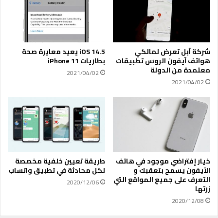
ع
ك
ا
ا
م
م
2
ل
0
ة
شركة آبل تعرض لمالكي
iOS 14.5 يعيد معايرة صحة
2
ل
هواتف آيفون الروس تطبيقات
بطاريات iPhone 11
0
ل
معتمدة من الدولة
2021/04/02
ت
2021/04/02
ط
ب
ي
ق
ا
ت
ا
ل
خيار إفتراضي موجود في هاتف
طريقة تعيين خلفية مخصصة
ت
الأيفون يسمح بتعقبك و
لكل محادثة في تطبيق واتساب
التعرف على جميع المواقع التي
ي
2020/12/06
زرتها
ت
ت
2020/12/08
ج