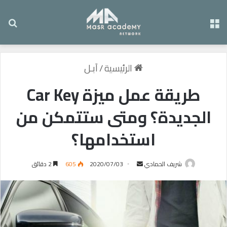
القائمة
بح
الرئيسية
/
آبـل
طريقة عمل ميزة Car Key
الجديدة؟ ومتى ستتمكن من
استخدامها؟
شريف الحمادي
أ
2020/07/03
605
2 دقائق
ر
س
ل
ب
ر