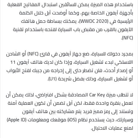
باستخدام هذه الميزة يمكن للسائقين استبدال المفاتيح الفعلية
بأجهزة آيفون الخاصة بهم، وكما أوضحت آبل خلال الكلمة
الرئيسية في (WWDC 2020)، يمكنك ببساطة حمل هاتفك
الآيفون بالقرب من مقبض باب السيارة لفتحه باستخدام تقنية
(NFC).
بمجرد دخولك للسيارة، ضع جهاز آيفون في قارئ (NFC) أو الشاحن
اللاسلكي لبدء تشغيل السيارة، وإذا كان لديك هاتف آيفون 11
أو إصدار أحدث، فلن تضطر حتى إلى إخراجه من جيبك لفتح الأبواب
أو تشغيل السيارة، وذلك بفضل شريحة (U1).
لا تتطلب ميزة Car Key المصادقة بشكل افتراضي، لذلك يمكن أن
تعمل بنقرة واحدة فقط، لكن آبل تضمن أن تكون العملية آمنة
وتستند إلى رمز مميز فريد يتم مشاركته بين هاتف آيفون
وسيارتك، حيث يستخدم نظام (iOS) موقعك ومعلومات (Apple ID)
لمنع عمليات الاحتيال.