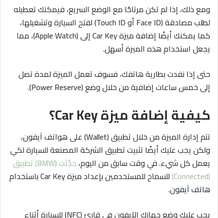
ومع ذلك، إذا لم تكن مرتاحًا مع الوضع السريع، فيمكنك تعطيله
لطلب مصادقة (Face ID أو Touch ID) لفتح السيارة وتشغيلها،
كما يمكنك أيضًا إضافة ميزة Car Key إلى (Apple Watch)، مما
يجعل استخدام هذه الميزة أسهل.
حتى إذا نفدت بطارية هاتفك، فسوف تعمل الميزة لمدة تصل
إلى خمس ساعات إضافية من خلال وضع (Power Reserve).
كيفية إضافة ميزة Car Key؟
تتم إدارة الميزة من خلال تطبيق (Wallet) على هواتف آيفون،
ولكن يجب عليك أيضًا تثبيت تطبيق الشركة المصنعة للسيارة لكي
يعمل كل شيء. في وقت سابق من اليوم،
حدّثت (BMW) تطبيق
(Connected)
للسماح للمستخدمين بإعداد ميزة Car Key باستخدام
هاتف آيفون.
يجب عليك وضع جهازك الآيفون في قارئ (NFC) للسيارة أثناء