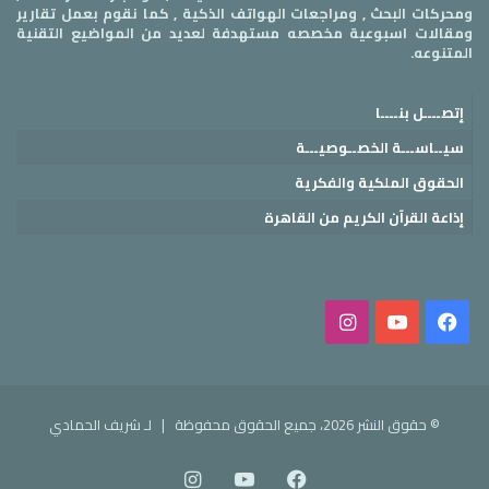
ومحركات البحث , ومراجعات الهواتف الذكية , كما نقوم بعمل تقارير
ومقالات اسبوعية مخصصه مستهدفة لعديد من المواضيع التقنية
المتنوعه.
إتصــــل بنــــا
سيــاســـة الخصــوصيـــة
الحقوق الملكية والفكرية
إذاعة القرآن الكريم من القاهرة
فيسبوك
‫YouTube
انستقرام
© حقوق النشر 2026، جميع الحقوق محفوظة |
لـ شريف الحمادي
فيسبوك
‫YouTube
انستقرام