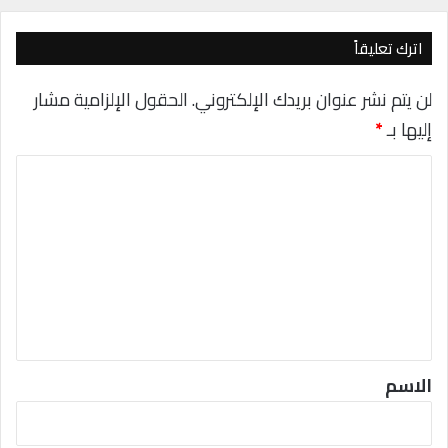
س
س
اترك تعليقاً
ع
ل
ى
لن يتم نشر عنوان بريدك الإلكتروني.
الحقول الإلزامية مشار
ه
إليها بـ
*
ا
ت
ا
ف
ك
ل
ت
ع
ل
ي
ق
*
الاسم