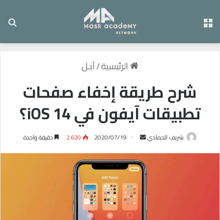
القائمة
بح
الرئيسية
/
آبـل
شرح طريقة إخفاء صفحات
تطبيقات آيفون في iOS 14؟
شريف الحمادي
أ
2020/07/19
2٬620
دقيقة واحدة
ر
س
ل
ب
ر
ي
د