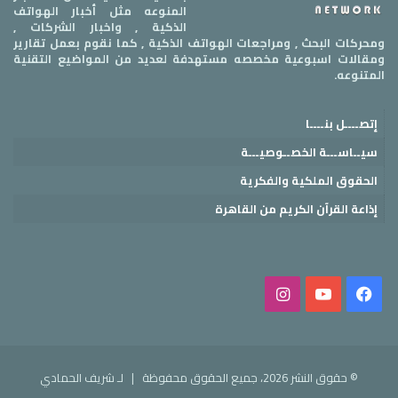
المنوعه مثل أخبار الهواتف
الذكية , واخبار الشركات ,
ومحركات البحث , ومراجعات الهواتف الذكية , كما نقوم بعمل تقارير
ومقالات اسبوعية مخصصه مستهدفة لعديد من المواضيع التقنية
المتنوعه.
إتصــــل بنــــا
سيــاســـة الخصــوصيـــة
الحقوق الملكية والفكرية
إذاعة القرآن الكريم من القاهرة
فيسبوك
‫YouTube
انستقرام
© حقوق النشر 2026، جميع الحقوق محفوظة |
لـ شريف الحمادي