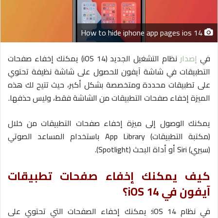
ا
إ
How to hide iphone app pages ios 14
ل
ك
في
إصدار
نظام التشغيل الجديد (iOS 14) يمكنك إخفاء صفحات
ت
التطبيقات في شاشة آيفون للحصول على شاشة نظيفة تحتوي
ر
و
على تطبيقات محددة ومتخصصة بشكل أكبر، حيث تتيح لك هذه
ن
الميزة إخفاء صفحات التطبيقات من الشاشة فقط، وليس حذفها.
ي
ا
يمكنك الوصول إلى ميزة إخفاء صفحات التطبيقات من خلال
(مكتبة التطبيقات) App Library باستخدام المساعد الصوتي
(سيري) Siri أو أداة البحث (Spotlight).
كيف يمكنك إخفاء صفحات تطبيقات
آيفون في iOS 14؟
في نظام iOS 14؛ يمكنك إخفاء الصفحات التي تحتوي على