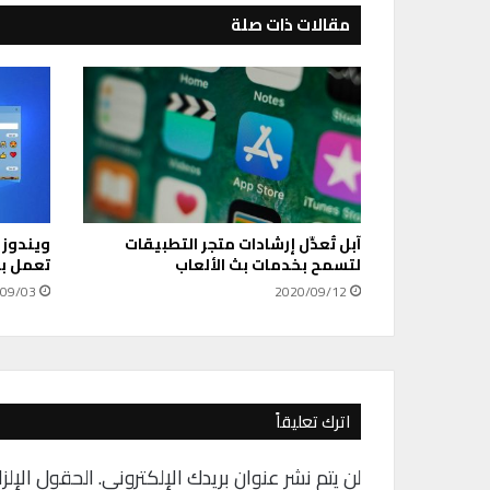
م
مقالات ذات صلة
ي
ز
ة
ت
ق
س
ي
م
ا
آبل تُعدِّل إرشادات متجر التطبيقات
ويندوز 
ل
لتسمح بخدمات بث الألعاب
تعمل ب
ش
ا
09/03
2020/09/12
ش
ة
ع
ل
ى
اترك تعليقاً
آ
ي
لن يتم نشر عنوان بريدك الإلكتروني.
الحقول الإلزا
ب