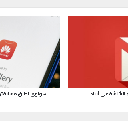
ه
و
ا
و
ي
ت
ط
ل
ق
م
س
ا
ب
هواوي تطلق مسابقتها
ق
ت
ه
ا
ا
ل