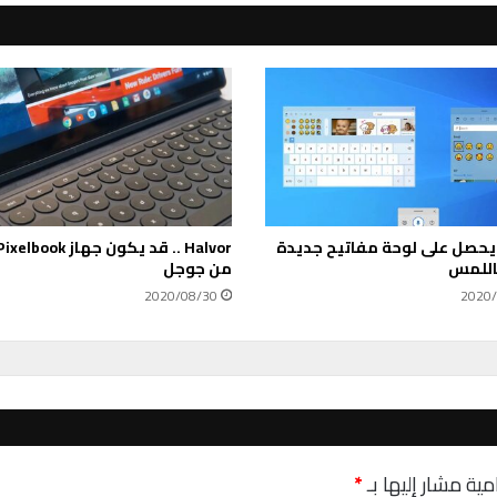
ع
ا
ل
م
ي
ة
ل
ل
م
ط
يحصل على لوحة مفاتيح جديدة
و
اللمس
من جوجل
ر
ي
2020/08/30
2020/
ن
ف
ي
م
ن
ط
ق
مية مشار إليها بـ
*
ة