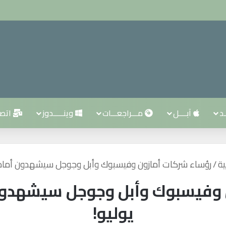
ـد
آبــــل
مـــراجعـــات
وينـــــدوز
اتصــ
ية
/
رؤساء شركات أمازون وفيسبوك وأبل وجوجل سيشهدون أمام الكونجر
يوليو!