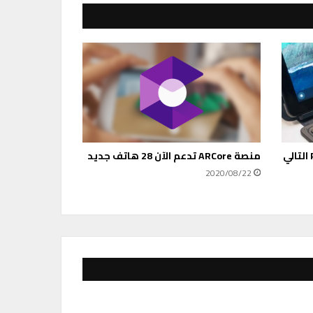
Halvor .. قد يكون جهاز Pixelbook التالي
منصة ARCore تدعم الآن 28 هاتف جديد
2020/08/22