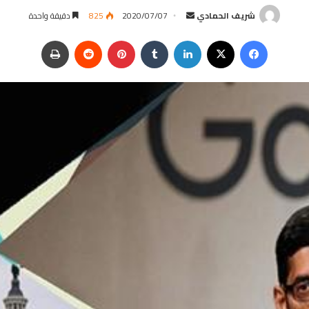
شريف الحمادي
أ
2020/07/07
825
دقيقة واحدة
ر
فيسبوك
‫X
لينكدإن
‏Tumblr
بينتيريست
‏Reddit
طباعة
س
ل
ب
ر
ي
د
ا
إ
ل
ك
ت
ر
و
ن
ي
ا