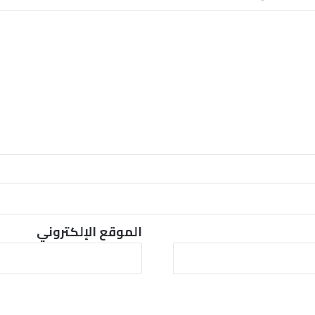
ا
ل
ش
ر
ق
ا
ل
أ
و
س
ط
الموقع الإلكتروني