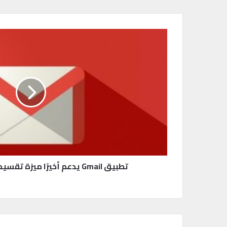
ت
ط
ب
ي
ق
G
m
a
i
l
ي
د
ع
تطبيق Gmail يدعم أخيرًا ميزة تقسيم الشاشة على آيباد
م
أ
خ
ي
رً
ا