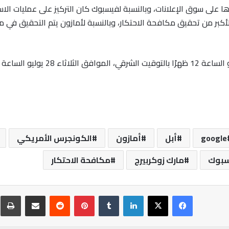
ا على سوق الإعلانات، وبالنسبة لفيسبوك كان التركيز على عمليات الاس
في متجر تطبيقاتها App Store العبء الأكبر من تحقيق مكافحة الاحتكار، وبالنسبة لأمازون ي
google
أبل
أمازون
الكونجرس الأمريكي
بوك
مارك زوكربيرج
مكافحة الاحتكار
فيسبوك
‫X
لينكدإن
‏Tumblr
بينتيريست
‏Reddit
مشاركة عبر البريد
ط