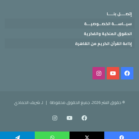
إتصــــل بنــــا
سيــاســـة الخصــوصيـــة
الحقوق الملكية والفكرية
إذاعة القرآن الكريم من القاهرة
فيسبوك
‫YouTube
انستقرام
© حقوق النشر 2026، جميع الحقوق محفوظة |
لـ شريف الحمادي
فيسبوك
‫YouTube
انستقرام