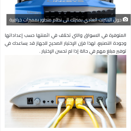
ي
د
حول الانترنت العادي بمنزلك الى نظام متطور بمميزات خرافية
ا
إ
ل
المتوفرة في الاسواق والتي تختلف في اثمنتها حسب إعداداتها
ك
وجودة التصنيع، لهذا فإن الإختيار الصحيح للجهاز قد يساعدك في
ت
توفير مبلغ مهم في حالة إذا لم تحسن الإختيار .
ر
و
ن
ي
ا