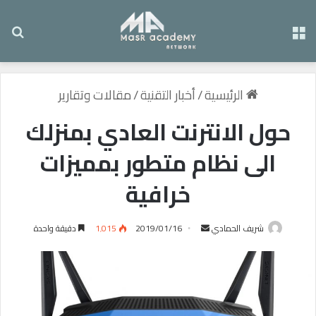
القائمة
بح
الرئيسية
/
أخبار التقنية
/
مقالات وتقارير
حول الانترنت العادي بمنزلك
الى نظام متطور بمميزات
خرافية
شريف الحمادي
أ
2019/01/16
1٬015
دقيقة واحدة
ر
س
ل
ب
ر