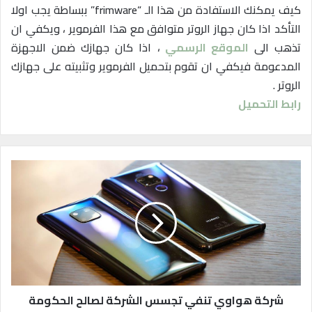
كيف يمكنك الاستفادة من هذا الـ “frimware” ببساطة يجب اولا
التأكد اذا كان جهاز الروتر متوافق مع هذا الفرموير ، ويكفي ان
تذهب الى
الموقع الرسمي
، اذا كان جهازك ضمن الاجهزة
المدعومة فيكفي ان تقوم بتحميل الفرموير وتثبيته على جهازك
الروتر .
رابط التحميل
ش
ر
ك
ة
ه
و
ا
و
ي
ت
شركة هواوي تنفي تجسس الشركة لصالح الحكومة