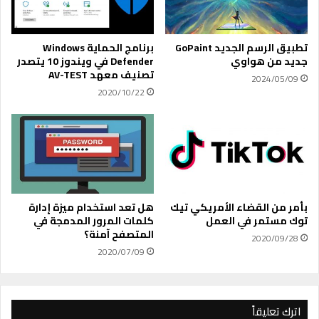
و
n
م
P
ة
r
تطبيق الرسم الجديد GoPaint
برنامج الحماية Windows
ا
o
جديد من هواوي
Defender في ويندوز 10 يتصدر
ل
-
تصنيف معهد AV-TEST
2024/05/09
ص
V
2020/10/22
ي
P
ن
N
ي
v
ة
2
1
4
ل
ف
بأمر من القضاء الأمريكي تيك
هل تعد استخدام ميزة إدارة
ت
توك مستمر في العمل
كلمات المرور المدمجة في
المتصفح آمنة؟
ح
2020/09/28
ا
2020/07/09
ل
م
و
ا
اترك تعليقاً