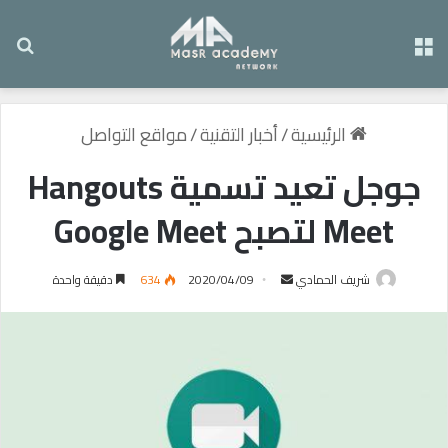
القائمة
بح
الرئيسية
/
أخبار التقنية
/
مواقع التواصل
جوجل تعيد تسمية Hangouts
Meet لتصبح Google Meet
شريف الحمادي
أ
2020/04/09
634
دقيقة واحدة
ر
س
ل
ب
ر
ي
د