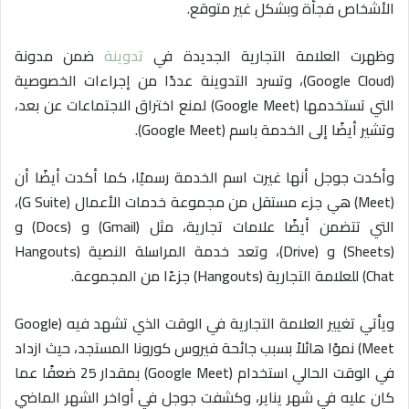
الأشخاص فجأة وبشكل غير متوقع.
وظهرت العلامة التجارية الجديدة في
تدوينة
ضمن مدونة
(Google Cloud)، وتسرد التدوينة عددًا من إجراءات الخصوصية
التي تستخدمها (Google Meet) لمنع اختراق الاجتماعات عن بعد،
وتشير أيضًا إلى الخدمة باسم (Google Meet).
وأكدت جوجل أنها غيرت اسم الخدمة رسميًا، كما أكدت أيضًا أن
(Meet) هي جزء مستقل من مجموعة خدمات الأعمال (G Suite)،
التي تتضمن أيضًا علامات تجارية، مثل (Gmail) و (Docs) و
(Sheets) و (Drive)، وتعد خدمة المراسلة النصية (Hangouts
Chat) للعلامة التجارية (Hangouts) جزءًا من المجموعة.
ويأتي تغيير العلامة التجارية في الوقت الذي تشهد فيه (Google
Meet) نموًا هائلاً بسبب جائحة فيروس كورونا المستجد، حيث ازداد
في الوقت الحالي استخدام (Google Meet) بمقدار 25 ضعفًا عما
كان عليه في شهر يناير، وكشفت جوجل في أواخر الشهر الماضي