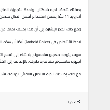
أندرويد 11 حقًا يضمن استخدام أفضل اتصال ممكن في منزلك، لذا من الجيد رؤية الخيار ظاهرًا.
ومع ذلك، تجدر الإشارة إلى أن هذا يختلف تمامًا عن 
لاحظ الأشخاص في (Android Police) أيضًا أن هذه الميزة كانت متاحة آخرًا في أول تحديث لأندرويد 11 بيتا 1، وربما من قبل.
أجهزة سامسونج منذ فترة طويلة، بالإضافة إلى الكثير
مع ذلك، إذا كنت تكره الاتصال التلقائي لهاتفك بشبكات واي فاي معينة، فإن ن
شاركها