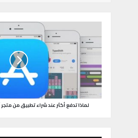
ل
م
ا
ذ
ا
ت
د
ف
ع
أ
ك
ث
ر
لماذا تدفع أكثر عند شراء تطبيق من متجر آ
ع
ن
د
ش
ر