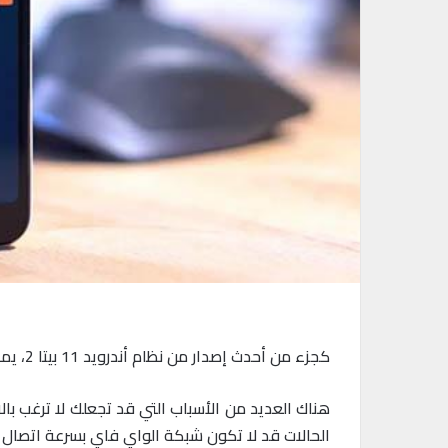
كجزء من أحدث إصدار من نظام أندرويد 11 بيتا 2، يمكنك الآن منع الاتصال التلقائي بشبكات واي فاي محددة محفوظة في جهازك أو حسابك.
الحالات قد لا تكون شبكة الواي فاي بسرعة اتصال ب