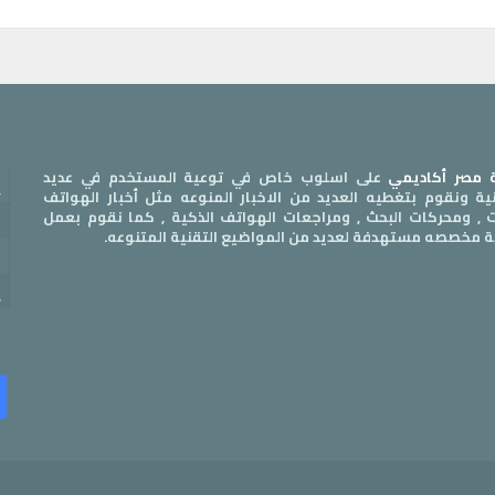
مصر أكاديمي
على اسلوب خاص في توعية المستخدم في عديد
إ
قنية ونقوم بتغطيه العديد من الاخبار المنوعه مثل أخبار الهواتف
ات , ومحركات البحث , ومراجعات الهواتف الذكية , كما نقوم بعمل
س
ة مخصصه مستهدفة لعديد من المواضيع التقنية المتنوعه.
ا
إ