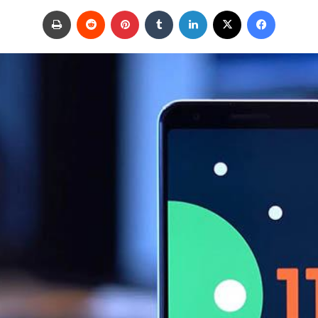
ر
فيسبوك
‫X
لينكدإن
‏Tumblr
بينتيريست
‏Reddit
طباعة
س
ل
ب
ر
ي
د
ا
إ
ل
ك
ت
ر
و
ن
ي
ا