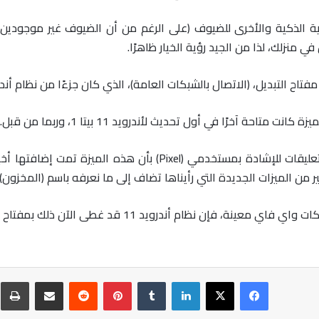
مفتاح التبديل، (الاتصال بالشبكات العامة)، الذي كان جزءًا من نظام أ
 من الميزات الجديدة التي رأيناها تضاف إلى ما نعرفه باسم (المخزون) ل
ظام أندرويد 11 قد غطى الآن ذلك بمفتاح تبديل أنيق ومفيد.
فيسبوك
‫X
لينكدإن
‏Tumblr
بينتيريست
‏Reddit
مشاركة عبر البريد
ط