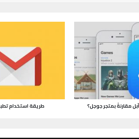
ط
ر
ي
ق
ة
ا
س
ت
خ
د
ا
م
ت
بل مقارنةً بمتجر جوجل؟
طريقة استخدام تطبيق 
ط
ب
ي
ق
م