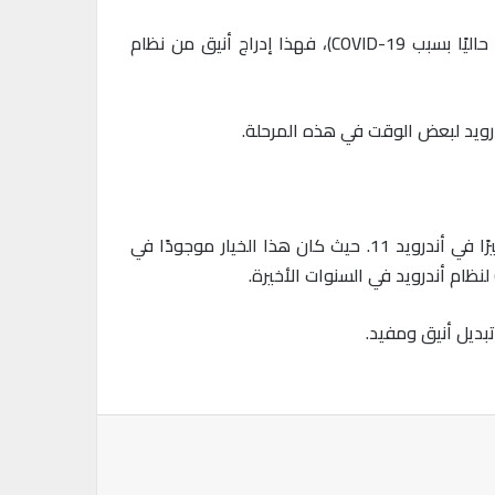
بصفتك شخصًا لديه شبكتان، واحدة للأجهزة المنزلية الذكية والأخرى للضيوف (على الرغم من أن الضيوف غير موجودين حاليًا بسبب COVID-19)، فهذا إدراج أنيق من نظام
ندرويد لبعض الوقت في هذه المرحلة.
سوف يتوجه معجبو سامسونج بلا شك إلى قسم التعليقات للإشادة بمستخدمي (Pixel) بأن هذه الميزة تمت إضافتها أخيرًا في أندرويد 11. حيث كان هذا الخيار موجودًا في
نظام أندرويد في السنوات الأخيرة.
باعة