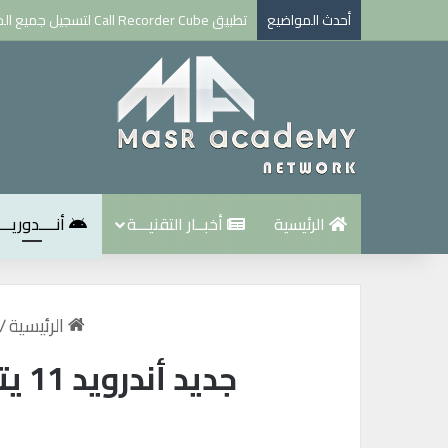
أحدث المواضيع
تطبيق Call Recorder Cube لتسجيل جميع المكالمات نسخة كاملة
الرئيسية
أخبــار التقنيـــة
أنــــدوريـــ
الرئيسية
/
جديد أندرويد 11 يتيح إدارة اتصالات الواي فاي التلقائية بشكل أفضل