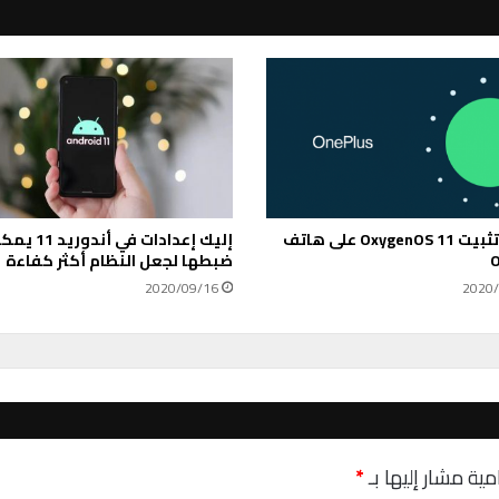
ه
ا
م
ج
و
ج
ل
ا
ل
م
طريقة تثبيت OxygenOS 11 على هاتف
إليك إعدادات في أندور
د
O
ضبطها لجعل النظام أكثر كفاءة
م
ج
2020/09/16
2020/
ف
ي
ب
ر
ي
د
g
مية مشار إليها بـ
*
m