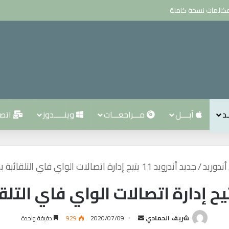
ـد
آبــــل
مـــراجعـــات
وينـــــدوز
اتصــ
أندوريد
/
جديد أندرويد 11 يتيح إدارة اتصالات الواي فاي التلقائية بشكل أفضل
شريف الحمادي
أ
2020/07/09
929
دقيقة واحدة