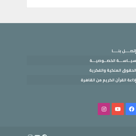
تصــــل بنــــا
يــاســـة الخصــوصيـــة
لحقوق الملكية والفكرية
ذاعة القرآن الكريم من القاهرة
فيسبوك
‫YouTube
انستقرام