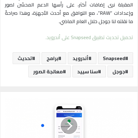
المقبلة نرى إضافات أكثر، على رأسها الدعم المحسّن لصور
وإعدادات “RAW”، مع التوافق مع أحدث الأجهزة، وهذا صراحةً
ما نقلته لنا جوجل خلال العام الماضي.
تحميل تحديث تطبيق
Snapseed
على أندرويد.
Snapseed
أندرويد
برامج
تحديث
جوجل
سنا سييد
معالجة الصور
م
ت
ص
فّ
ح
أ