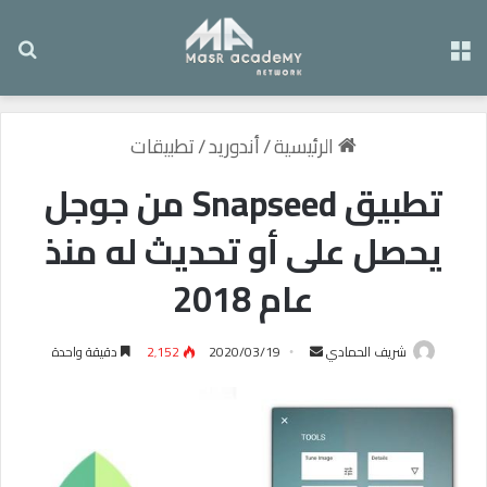
القائمة
بح
الرئيسية
/
أندوريد
/
تطبيقات
تطبيق Snapseed من جوجل
يحصل على أو تحديث له منذ
عام 2018
شريف الحمادي
أ
2020/03/19
2٬152
دقيقة واحدة
ر
س
ل
ب
ر