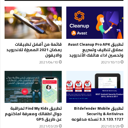
D
ت
a
ا
y
ل
l
م
i
ش
g
ف
h
ر
t
تطبيق Avast Cleanup Pro APK
قائمة من أفضل تطبيقات
ة
ق
عملاق تنظيف وتسريع
رمضان 2021 المميزة للاندرويد
ب
ا
وتحسين اداء هاتفك الأندرويد
والايفون
ا
د
2021/04/10
2021/10/13
س
م
ت
ة
خ
ع
د
ل
ا
ى
م
أ
آ
ن
ب
د
تطبيق Bitdefender Mobile
تطبيق Find My Kids لمراقبة
ل
ر
Security & Antivirus
جوال اطفالك ومعرفة اماكنهم
ب
3.3.133.1727 نسخه مدفوعه
عن طريق GPS
و
ا
ي
2021/03/29
2021/03/29