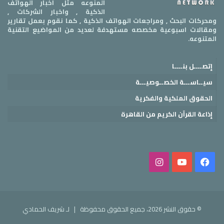
المنوعه مثل أخبار الهواتف
الذكية , واخبار الشركات ,
ومحركات البحث , ومراجعات الهواتف الذكية , كما نقوم بعمل تقارير
ومقالات اسبوعية مخصصه مستهدفة لعديد من المواضيع التقنية
المتنوعه.
إتصــــل بنــــا
سيــاســـة الخصــوصيـــة
الحقوق الملكية والفكرية
إذاعة القرآن الكريم من القاهرة
فيسبوك
‫YouTube
انستقرام
© حقوق النشر 2026، جميع الحقوق محفوظة |
لـ شريف الحمادي