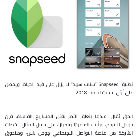
ي
د
ا
إ
ل
ك
ت
ر
و
ن
ي
تطبيق Snapseed
“سناب سييد” لا يزال على قيد الحياة، ويحصل
ا
على أوّل تحديث له منذ 2018.
الحق يُقال، عندما يتعلق الأمر بقتل المشاريع الفاشلة، فإن
جوجل لا ترحم، ورأينا ذلك مرارًا وتكرارًا، على سبيل المثال، تخصلت
الشركة من منصة التواصل الاجتماعي جوجل بلس، وصندوق