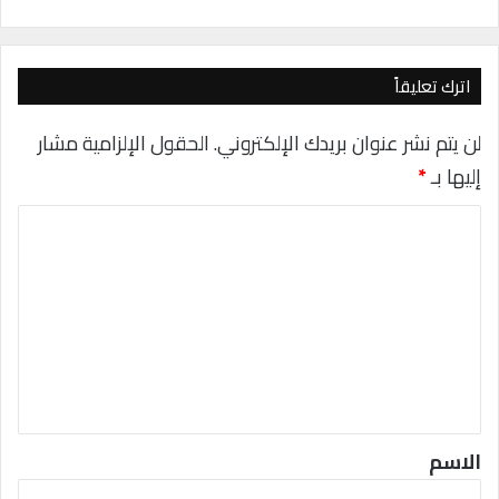
ي
د
ي
و
م
اترك تعليقاً
1
6
لن يتم نشر عنوان بريدك الإلكتروني.
الحقول الإلزامية مشار
أ
إليها بـ
*
ب
ر
ا
ي
ل
ل
ا
ت
ل
ق
ع
ا
ل
د
ي
م
ق
*
الاسم