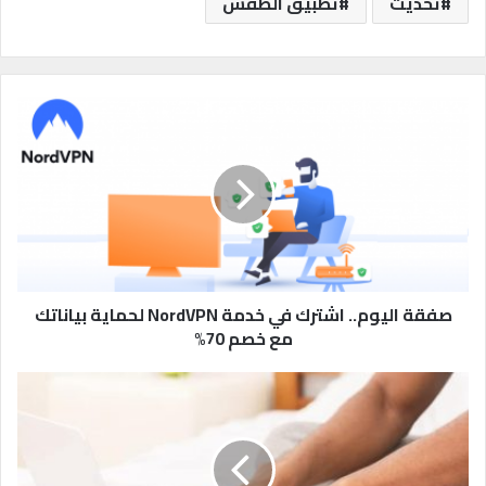
تحديث
تطبيق الطقس
ص
ف
ق
ة
ا
ل
ي
و
م
.
صفقة اليوم.. اشترك في خدمة NordVPN لحماية بياناتك
.
مع خصم 70%
ا
ش
ف
ت
ي
ر
ر
ك
و
ف
س