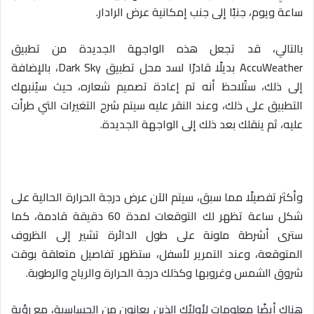
ساعة ويوم، جنبًا إلى جنب إمكانية عرض الرادار.
بالتالي، قد تجعل هذه الواجهة الجديدة من تطبيق
AccuWeather بديلًا قادرًا لسد محل تطبيق Dark Sky، بالإضافة
إلى ذلك، ستُلاحظ أنه تم إعادة تصميم شعاره، حيث سيُنبهك
التطبيق على ذلك، وعند النقر عليه سيتم شرح التغيرات التي طرأت
عليه، ثم ينقلك بعد ذلك إلى الواجهة الجديدة.
وأكثر تفصيلًا مما سبق، سيتم الآن عرض درجة الحرارة الحالية على
شكل ساعة تظهر لك التوقعات لمدة 60 دقيقة قادمة، كما
سترى أشرطة ملونة على طول الدائرة تشير إلى الظروف
المتوقعة، وعند التمرير لأسفل، ستظهر تفاصيل متعلقة بوقت
شروق الشمس وغروبها وكذلك درجة الحرارة والرياح والرطوبة.
هناك أيضًا معلومات لأولئك الذين يعانون من الحساسية، مع رؤية