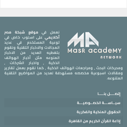
نعمل في
موقع شبكة مصر
أكاديمي
على اسلوب خاص في
توعية المستخدم في عديد
المجالات والاخبار التقنية ونقوم
بتغطيه العديد من الاخبار
المنوعه مثل أخبار الهواتف
الذكية , واخبار الشركات ,
ومحركات البحث , ومراجعات الهواتف الذكية , كما نقوم بعمل تقارير
ومقالات اسبوعية مخصصه مستهدفة لعديد من المواضيع التقنية
المتنوعه.
إتصــــل بنــــا
سيــاســـة الخصــوصيـــة
الحقوق الملكية والفكرية
إذاعة القرآن الكريم من القاهرة