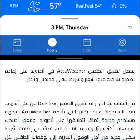
ي
د
ا
إ
ل
ك
ت
ر
و
يحصل تطبيق الطقس AccuWeather في أندرويد على إعادة
ن
تصميم شاملة منها شعار وشريط سفلي جديدين وأكثر.
ي
ا
في أعقاب نية آبل إزالة تطبيق الطقس Dark Sky من على أندرويد
بعد الاستحواذ عليه، تختبر الآن شركة AccuWeather واجهة
مستخدم جديدة تمامًا لتطبيقها على أندرويد، ومعها أصبحت
التوقعات أكثر بروزًا ولمدة 60 دقيقة، فضلًا عن إضافة شريط
سفلي جديد من أجل الوصول السريع إلى توقعات الطقس كل