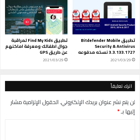
ن
ب
ا
ح
ت
م
ك
ج
م
ا
ع
نً
خ
ا
تطبيق Bitdefender Mobile
تطبيق Find My Kids لمراقبة
ص
ا
Security & Antivirus
جوال اطفالك ومعرفة اماكنهم
م
3.3.133.1727 نسخه مدفوعه
عن طريق GPS
ل
7
آ
2021/03/29
2021/03/29
0
ن
%
اترك تعليقاً
لن يتم نشر عنوان بريدك الإلكتروني.
الحقول الإلزامية مشار
إليها بـ
*
ا
ل