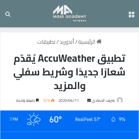
القائمة
بح
الرئيسية
/
أندوريد
/
تطبيقات
تطبيق AccuWeather يُقدّم
شعارًا جديدًا وشريط سفلي
والمزيد
شريف الحمادي
أ
2020/04/11
675
دقيقة واحدة
ر
س
ل
ب
ر