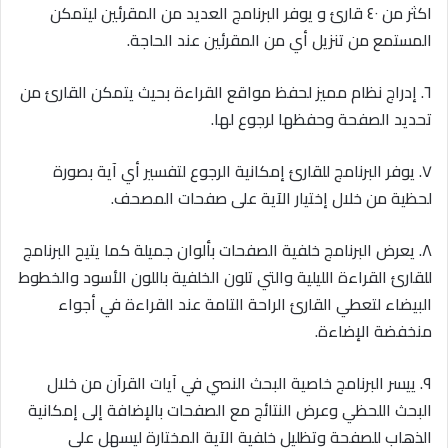
اكثر من ٤٠ قارئ و يوفر البرنامج العديد من المقرئين ليتمكن
المستمع من تنزيل أي من المقرئين عند الحاجة.
٦. إدراج نظام مميز لحفظ مواقع القراءة بحيث يتمكن القارئ من
تحديد الصفحة وحفظها لرجوع لها.
٧. يوفر البرنامج للقارئ إمكانية الرجوع لتفسير أي آية بصورة
لحظية من خلال إختيار الآية على صفحات المصحف.
٨. يعرض البرنامج خلفية الصفحات بألوان جميلة كما يتيح البرنامج
للقارئ القراءة الليلية والتي تلون الخلفية باللون الأسود والخطوط
البيضاء لتعطي القارئ الراحة التامة عند القراءة في أجواء
منخفضة الإضاءة.
٩. ييسر البرنامج خاصية البحث النصي في آيات القرآن من خلال
البحث اللحظي وعرض النتائج مع الصفحات بالإضافة إلى إمكانية
الذهاب للصفحة وتظليل خلفية الآية المختارة ليسهل على