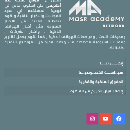
أكاديمي
على اسلوب خاص في
توعية المستخدم في عديد
المجالات والاخبار التقنية ونقوم
بتغطيه العديد من الاخبار
المنوعه مثل أخبار الهواتف
الذكية , واخبار الشركات ,
ومحركات البحث , ومراجعات الهواتف الذكية , كما نقوم بعمل تقارير
ومقالات اسبوعية مخصصه مستهدفة لعديد من المواضيع التقنية
المتنوعه.
إتصــــل بنــــا
سيــاســـة الخصــوصيـــة
الحقوق الملكية والفكرية
إذاعة القرآن الكريم من القاهرة
فيسبوك
‫YouTube
انستقرام