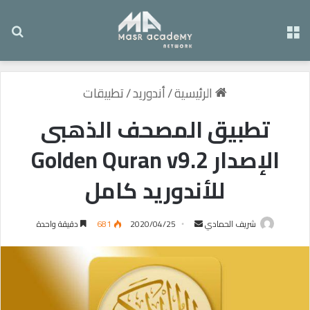
القائمة
بح
الرئيسية
/
أندوريد
/
تطبيقات
تطبيق المصحف الذهبى
الإصدار Golden Quran v9.2
للأندوريد كامل
شريف الحمادي
أ
2020/04/25
681
دقيقة واحدة
ر
س
ل
ب
ر