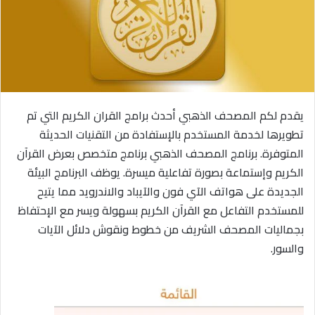
ي
د
ا
إ
ل
ك
يقدم لكم المصحف الذهبي أحدث برامج القران الكريم التي تم
ت
ر
تطويرها لخدمة المستخدم بالإستفادة من التقنيات الحديثة
و
المتوفرة. برنامج المصحف الذهبي برنامج متخصص بعرض القرآن
ن
الكريم وإستماعة بصورة تفاعلية ميسرة. يوظف البرنامج البيئة
ي
الجديدة على هواتف الآي فون والآيباد والاندرويد مما يتيح
ا
للمستخدم التفاعل مع القرآن الكريم بسهولة ويسر مع الإحتفاظ
بجماليات المصحف الشريف من خطوط ونقوش دلائل الآيات
والسور.