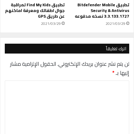
ي
ر
تطبيق Bitdefender Mobile
تطبيق Find My Kids لمراقبة
ر
م
Security & Antivirus
جوال اطفالك ومعرفة اماكنهم
ا
3.3.133.1727 نسخه مدفوعه
عن طريق GPS
ع
ل
ح
2021/03/29
2021/03/29
آ
ي
ي
و
ب
ا
ى
ن
اترك تعليقاً
I
ا
P
ت
لن يتم نشر عنوان بريدك الإلكتروني.
الحقول الإلزامية مشار
و
ج
إليها بـ
*
ف
و
ت
ج
ا
ح
ل
ا
ا
ل
ل
ل
ت
م
ث
و
ل
ع
ا
ا
ل
ق
ث
ي
ع
ي