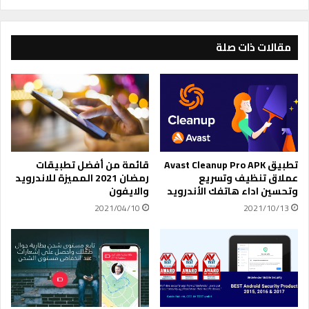
ق
v
ا
i
ط
r
ع
مقالات ذات صلة
a
ا
P
ل
h
ف
a
ي
n
د
t
ي
o
و
m
و
تطبيق Avast Cleanup Pro APK
قائمة من أفضل تطبيقات
V
ا
عملاق تنظيف وتسريع
رمضان 2021 المميزة للاندرويد
p
ل
وتحسين اداء هاتفك الأندرويد
والايفون
n
ت
2021/04/10
2021/10/13
P
ق
r
ا
o
ط
ل
ا
ت
ل
غ
ص
ي
و