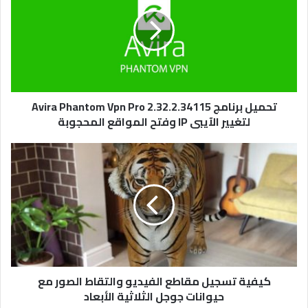
م
ي
ل
ب
ر
ن
ا
م
تحميل برنامج 2.32.2.34115 Avira Phantom Vpn Pro
ج
لتغيير الآيبى IP وفتح المواقع المحجوبة
2
.
ك
3
ي
2
ف
.
ي
2
ة
.
ت
3
س
4
ج
1
ي
1
ل
كيفية تسجيل مقاطع الفيديو والتقاط الصور مع
5
م
حيوانات جوجل الثلاثية الأبعاد
A