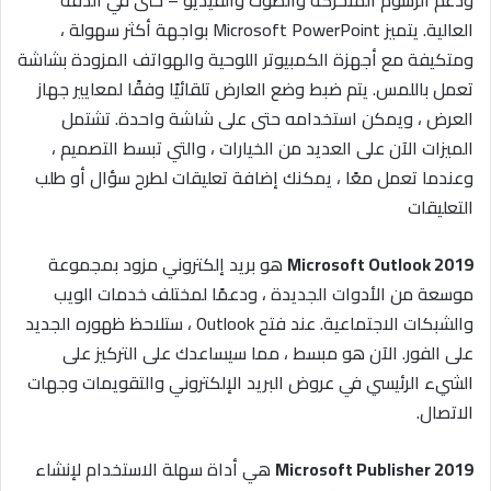
ودعم الرسوم المتحركة والصوت والفيديو – حتى في الدقة
العالية. يتميز Microsoft PowerPoint بواجهة أكثر سهولة ،
ومتكيفة مع أجهزة الكمبيوتر اللوحية والهواتف المزودة بشاشة
تعمل باللمس. يتم ضبط وضع العارض تلقائيًا وفقًا لمعايير جهاز
العرض ، ويمكن استخدامه حتى على شاشة واحدة. تشتمل
الميزات الآن على العديد من الخيارات ، والتي تبسط التصميم ،
وعندما تعمل معًا ، يمكنك إضافة تعليقات لطرح سؤال أو طلب
التعليقات
Microsoft Outlook 2019
هو بريد إلكتروني مزود بمجموعة
موسعة من الأدوات الجديدة ، ودعمًا لمختلف خدمات الويب
والشبكات الاجتماعية. عند فتح Outlook ، ستلاحظ ظهوره الجديد
على الفور. الآن هو مبسط ، مما سيساعدك على التركيز على
الشيء الرئيسي في عروض البريد الإلكتروني والتقويمات وجهات
الاتصال.
Microsoft Publisher 2019
هي أداة سهلة الاستخدام لإنشاء