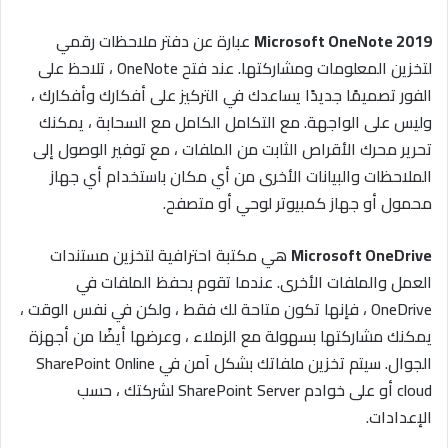
Microsoft OneNote 2019
عبارة عن دفتر ملاحظات رقمي
لتخزين المعلومات ومشاركتها. عند فتح OneNote ، تلاحظ على
الفور تصميمًا جديدًا يساعدك في التركيز على أفكارك وأفكارك ،
وليس على الواجهة. مع التكامل الكامل مع السحابة ، يمكنك
تحرير محرك الأقراص الثابت من الملفات ، مع توفير الوصول إلى
الملاحظات والبيانات الأخرى من أي مكان باستخدام أي جهاز
محمول أو جهاز كمبيوتر لوحي أو متصفح.
Microsoft OneDrive
هي مكتبة احترافية لتخزين مستندات
العمل والملفات الأخرى. عندما تقوم بحفظ الملفات في
OneDrive ، فإنها تكون متاحة لك فقط ، ولكن في نفس الوقت ،
يمكنك مشاركتها بسهولة مع الزملاء ، وعرضها أيضًا من أجهزة
الجوال. سيتم تخزين ملفاتك بشكل آمن في SharePoint Online
cloud أو على خوادم SharePoint Server لشركتك ، حسب
الإعدادات.