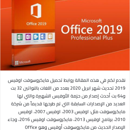
ل
ب
ر
ي
د
ا
إ
ل
ك
ت
ر
و
نقدم لكم في هذه المقالة روابط تحميل مايكروسوفت اوفيس
ن
2019 تحديث شهر ابريل 2020 بعدد من اللغات بالنواتين 32 بت
ي
و64 بت أحدث إصدار من حزمة الأوفيس الشهيرة والتي لها
ا
العديد من الإصدارات السابقة التي تم طرحها قديماً من شركة
مايكروسوفت مثل: اوفيس 2003، اوفيس 2007، اوفيس
2010، برنامج اوفيس 2013، مايكروسوفت اوفيس 2016، وجاء
الإصدار الحديث من مايكروسوفت أوفيس وهو Office