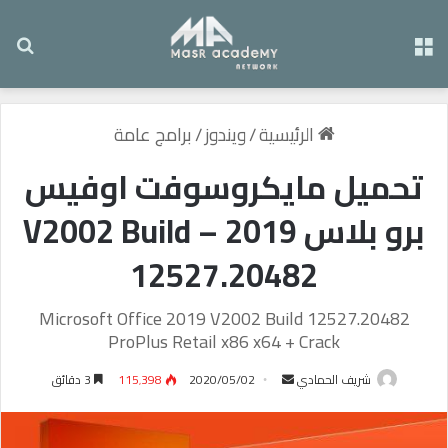
القائمة
بح
الرئيسية
/
ويندوز
/
برامج عامة
تحميل مايكروسوفت اوفيس
برو بلاس 2019 – V2002 Build
12527.20482
Microsoft Office 2019 V2002 Build 12527.20482
ProPlus Retail x86 x64 + Crack
شريف الحمادي
أ
2020/05/02
115٬398
3 دقائق
ر
س