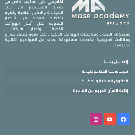
أكاديمي
على اسلوب خاص في
توعية المستخدم في عديد
المجالات والاخبار التقنية ونقوم
بتغطيه العديد من الاخبار
المنوعه مثل أخبار الهواتف
الذكية , واخبار الشركات ,
ومحركات البحث , ومراجعات الهواتف الذكية , كما نقوم بعمل تقارير
ومقالات اسبوعية مخصصه مستهدفة لعديد من المواضيع التقنية
المتنوعه.
إتصــــل بنــــا
سيــاســـة الخصــوصيـــة
الحقوق الملكية والفكرية
إذاعة القرآن الكريم من القاهرة
فيسبوك
‫YouTube
انستقرام