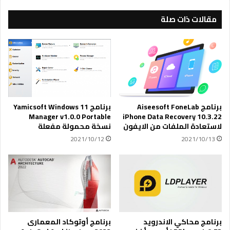
ل
ق
ن
ل
مقالات ذات صلة
ا
ا
س
ل
ب
ع
ب
ا
ي
م
و
ا
ت
ل
ه
إ
برنامج Aiseesoft FoneLab
برنامج Yamicsoft Windows 11
م
ص
Manager v1.0.0 Portable
iPhone Data Recovery 10.3.22
ب
د
لاستعادة الملفات من الايفون
نسخة محمولة مفعلة
س
ا
2021/10/12
2021/10/13
ب
ر
ب
v
ك
1
و
.
ر
3
و
5
ن
.
ا
1
برنامج محاكي الاندرويد
برنامج أوتوكاد المعمارى