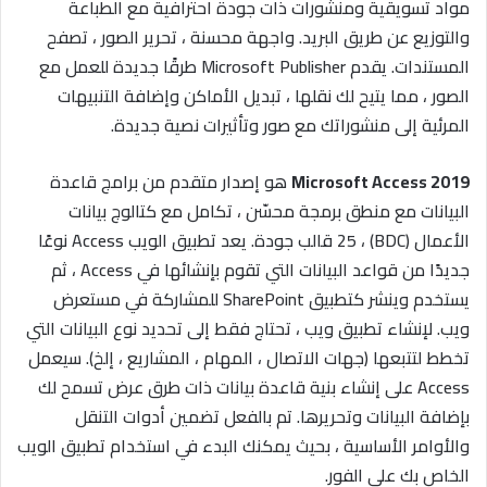
مواد تسويقية ومنشورات ذات جودة احترافية مع الطباعة
والتوزيع عن طريق البريد. واجهة محسنة ، تحرير الصور ، تصفح
المستندات. يقدم Microsoft Publisher طرقًا جديدة للعمل مع
الصور ، مما يتيح لك نقلها ، تبديل الأماكن وإضافة التنبيهات
المرئية إلى منشوراتك مع صور وتأثيرات نصية جديدة.
Microsoft Access 2019
هو إصدار متقدم من برامج قاعدة
البيانات مع منطق برمجة محسّن ، تكامل مع كتالوج بيانات
الأعمال (BDC) ، 25 قالب جودة. يعد تطبيق الويب Access نوعًا
جديدًا من قواعد البيانات التي تقوم بإنشائها في Access ، ثم
يستخدم وينشر كتطبيق SharePoint للمشاركة في مستعرض
ويب. لإنشاء تطبيق ويب ، تحتاج فقط إلى تحديد نوع البيانات التي
تخطط لتتبعها (جهات الاتصال ، المهام ، المشاريع ، إلخ). سيعمل
Access على إنشاء بنية قاعدة بيانات ذات طرق عرض تسمح لك
بإضافة البيانات وتحريرها. تم بالفعل تضمين أدوات التنقل
والأوامر الأساسية ، بحيث يمكنك البدء في استخدام تطبيق الويب
الخاص بك على الفور.