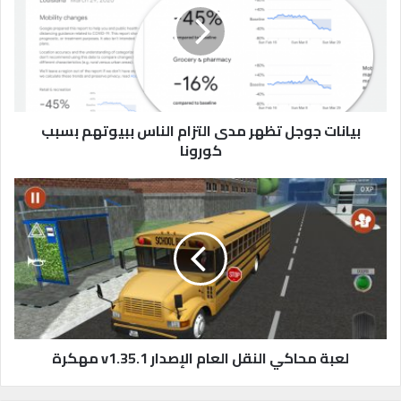
ن
ا
ت
ج
و
ج
ل
بيانات جوجل تظهر مدى التزام الناس ببيوتهم بسبب
ت
كورونا
ظ
ه
ل
ر
ع
م
ب
د
ة
ى
م
ا
ح
ل
ا
ت
ك
ز
ي
ا
ا
لعبة محاكي النقل العام الإصدار v1.35.1 مهكرة
م
ل
ا
ن