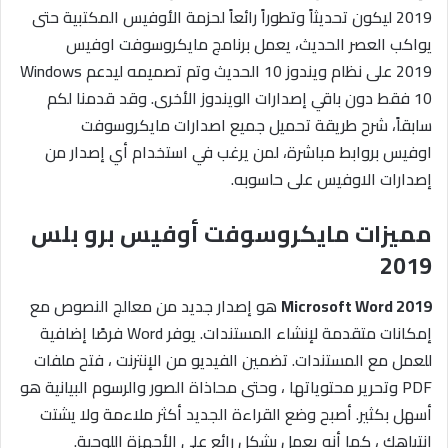
2019 ليكون تحديثاً وتطوراً رائعاً لحزمة الأوفيس المكتبية حتى
يواكب العصر الحديث، يعمل برنامج مايكروسوفت اوفيس
2019 على نظام ويندوز 10 الحديث وتم تصميمه ليدعم Windows
10 فقط دون باقي إصدارات الويندوز الأخرى. وقد قدمنا لكم
سابقاً، شرح طريقة تحميل جميع اصدارات مايكروسوفت
اوفيس بروابط مباشرة، لمن يرغب في استخدام أي إصدار من
إصدارات الاوفيس على حاسوبه.
مميزات مايكروسوفت أوفيس برو بلس
2019
Microsoft Word 2019
هو إصدار جديد من معالج النصوص مع
إمكانات متقدمة لإنشاء المستندات. يوفر Word فرصًا إضافية
للعمل مع المستندات. تضمين الفيديو من الإنترنت ، فتح ملفات
PDF وتحرير محتوياتها ، وحتى محاذاة الصور والرسوم البيانية هو
أسهل بكثير. أصبح وضع القراءة الجديد أكثر ملاءمة ولا يشتت
انتباهك ، كما أنه يعمل بشكل رائع على الأجهزة اللوحية.