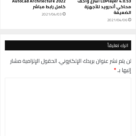
م
LDPlayer 4.0.53 أسرع وأخف
AutoCad Architecture 2022
محاكي أندرويد للأجهزة
كامل رابط مباشر
ه
الضعيفة
ك
2021/04/03
ر
2021/04/06
ة
اترك تعليقاً
لن يتم نشر عنوان بريدك الإلكتروني.
الحقول الإلزامية مشار
إليها بـ
*
ا
ل
ت
ع
ل
ي