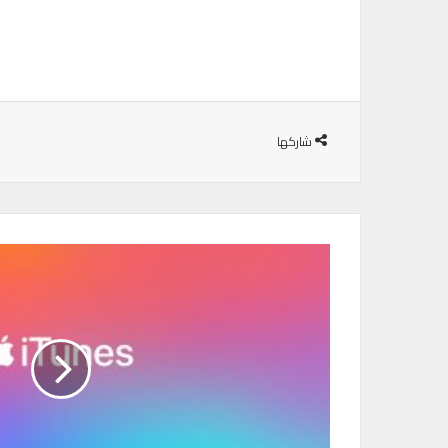
شاركها
ب
ر
ن
ا
م
ج
آ
ي
ت
و