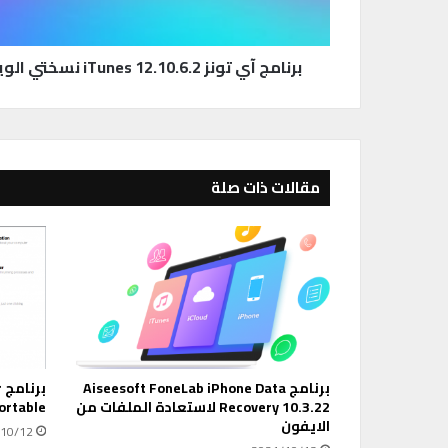
ن
ز
1
برنامج آي تونز 12.10.6.2 iTunes نسختي الويندوز والماك نسخة كاملة
2
.
1
0
.
6
مقالات ذات صلة
.
2
i
T
u
n
e
s
ن
برنامج Aiseesoft FoneLab iPhone Data
ب
س
Recovery 10.3.22 لاستعادة الملفات من
v1.0.0 Portable 
خ
الايفون
ت
10/12