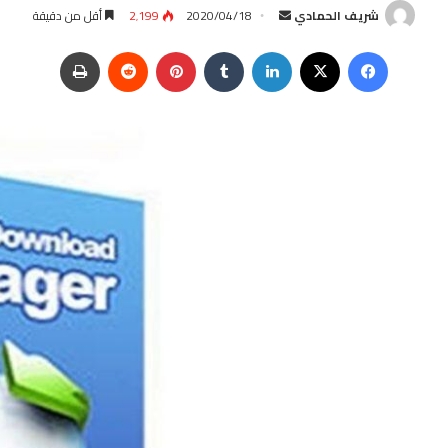
شريف الحمادي
أ
2020/04/18
2٬199
أقل من دقيقة
ر
فيسبوك
‫X
لينكدإن
‏Tumblr
بينتيريست
‏Reddit
طباعة
س
ل
ب
ر
ي
د
ا
إ
ل
ك
ت
ر
و
ن
ي
ا