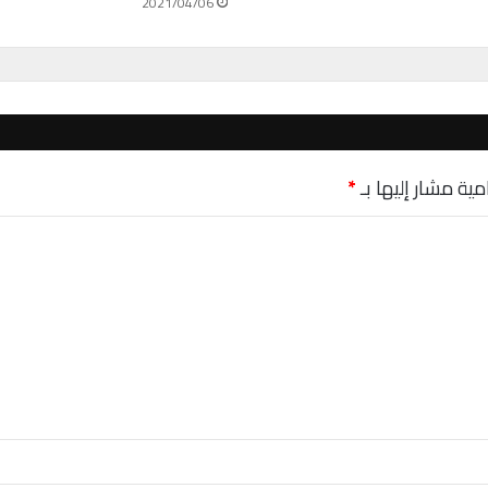
2021/04/06
أ
ن
د
ر
و
ي
د
مية مشار إليها بـ
*