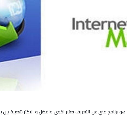
برنامج انترنت داونلود مانجر او ما يسمى باختصار idm هو برنامج غني عن التعريف يعتبر اقوى وافضل