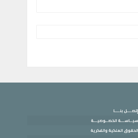
تصــــل بنــــا
يــاســـة الخصــوصيـــة
لحقوق الملكية والفكرية