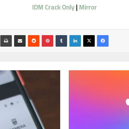
IDM Crack Only
|
Mirror
فيسبوك
‫X
لينكدإن
‏Tumblr
بينتيريست
‏Reddit
مشاركة عبر البريد
ط
4
م
ن
أ
ب
ر
ز
ت
ط
ب