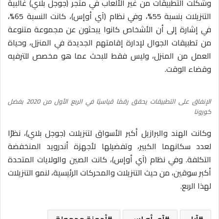
وشكلت التطبيقات من غير الألعاب في متجر (جوجل بلاي) غالبية
التنزيلات بنسبة 55%، وفي نظام (آي أوإس)، كانت النسبة 65%،
في إشارة إلى أن الأشخاص كانوا يبحثون عن مجموعة متنوعة
من تطبيقات الجوال لإدارة إقامتهم الجديدة في المنزل، وحياة
العمل من المنزل، وليس فقط للبحث عما هو مخصص للترفيه
وقضاء الوقت.
الإنفاق على التطبيقات يحقق رقمًا قياسيًا في الربع الأول من 2020 بفضل
كورونا
وكانت الهند والبرازيل أكبر الأسواق لتنزيلات (جوجل بلاي)، نظرًا
لعدد سكانهما الكبير، وتفضيلها لأجهزة أندرويد المنخفضة
التكلفة. وفي نظام (آي أوإس)، كانت الصين والولايات المتحدة
أكبر سوقين، من حيث التنزيلات والمحركات الرئيسية، لنمو التنزيلات
لهذا الربع.