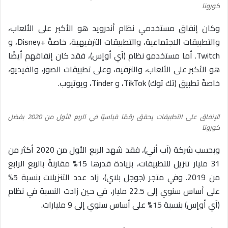
كورونا
وكان إنفاق مستخدمي نظام أندرويد هو الأكبر على الألعاب،
والتطبيقات الاجتماعية، والتطبيقات الترفيهية، خاصةً +Disney، و
Twitch. أما مستخدمو نظام (آي أوإس)، فقد كان إنفاقهم أيضًا
هو الأكبر على الألعاب، والترفيه، وعلى تطبيقات الصور، والفيديو،
خاصةً تطبيق (تك توك) TikTok، و Tinder، ويوتيوب.
الإنفاق على التطبيقات يحقق رقمًا قياسيًا في الربع الأول من 2020 بفضل
كورونا
وبحسب شركة (آب أني)، فقد شهد الربع الأول من 2020 أكثر من
31 مليار تنزيل للتطبيقات، بزيادة قدرها 15% مقارنةً بالربع الرابع
من 2019. وفي متجر (جوجل بلاي)، زاد عدد التنزيلات بنسبة 5%
على أساس سنوي إلى 22.5 مليار، في حين زادت النسبة في نظام
(آي أوإس) بنسبة 15% على أساس سنوي إلى 9 مليارات.