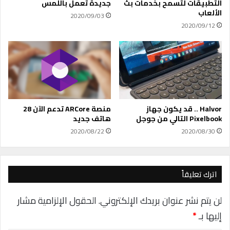
د
ج
التطبيقات لتسمح بخدمات بث
جديدة تعمل باللمس
.
ل
الألعاب
2020/09/03
.
م
2020/09/12
ك
يُ
ي
ع
ف
ل
ت
ن
ح
ع
م
ن
ي
ه
ب
Halvor .. قد يكون جهاز
منصة ARCore تدعم الآن 28
ي
Pixelbook التالي من جوجل
هاتف جديد
ا
2020/08/22
2020/08/30
ن
ا
ت
ك
اترك تعليقاً
؟
لن يتم نشر عنوان بريدك الإلكتروني.
الحقول الإلزامية مشار
إليها بـ
*