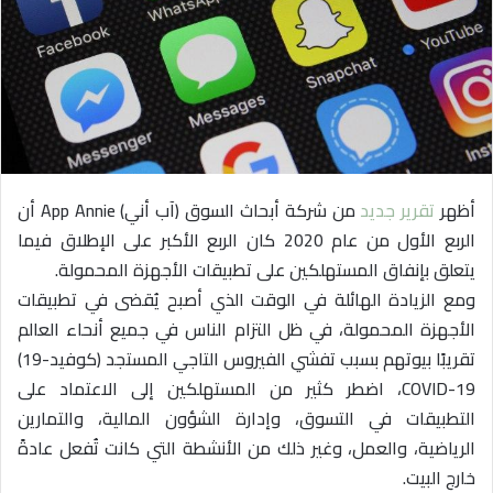
ي
د
ا
إ
ل
ك
ت
ر
أظهر
تقرير جديد
من شركة أبحاث السوق (آب أني) App Annie أن
و
الربع الأول من عام 2020 كان الربع الأكبر على الإطلاق فيما
ن
يتعلق بإنفاق المستهلكين على تطبيقات الأجهزة المحمولة.
ي
ومع الزيادة الهائلة في الوقت الذي أصبح يُقضى في تطبيقات
ا
الأجهزة المحمولة، في ظل التزام الناس في جميع أنحاء العالم
تقريبًا بيوتهم بسبب تفشي الفيروس التاجي المستجد (كوفيد-19)
COVID-19، اضطر كثير من المستهلكين إلى الاعتماد على
التطبيقات في التسوق، وإدارة الشؤون المالية، والتمارين
الرياضية، والعمل، وغير ذلك من الأنشطة التي كانت تُفعل عادةً
خارج البيت.