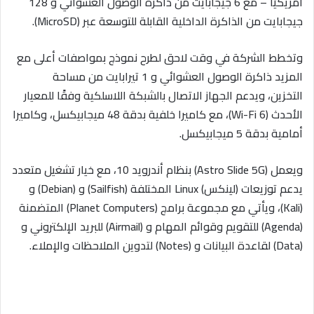
أمريكيًا – مع 6 جيجابايت من ذاكرة الوصول العشوائي و 128
جيجابايت من الذاكرة الداخلية القابلة للتوسعة عبر (MicroSD).
وتخطط الشركة في وقت لاحق لطرح نموذج بمواصفات أعلى مع
المزيد ذاكرة الوصول العشوائي و 1 تيرابايت من مساحة
التخزين، ويدعم الجهاز الاتصال بالشبكة اللاسلكية وفقًا للمعيار
الأحدث (Wi-Fi 6)، مع كاميرا خلفية بدقة 48 ميجابيكسل، وكاميرا
أمامية بدقة 5 ميجابيكسل.
ويعمل (Astro Slide 5G) بنظام أندرويد 10، مع خيار تشغيل متعدد
يدعم توزيعات (لينكس) Linux المختلفة (Sailfish) و (Debian) و
(Kali)، ويأتي مع مجموعة برامج (Planet Computers) المتضمنة
(Agenda) للتقويم وقوائم المهام و (Airmail) للبريد الإلكتروني و
(Data) لقاعدة البيانات و (Notes) لتدوين الملاحظات والإملاء.