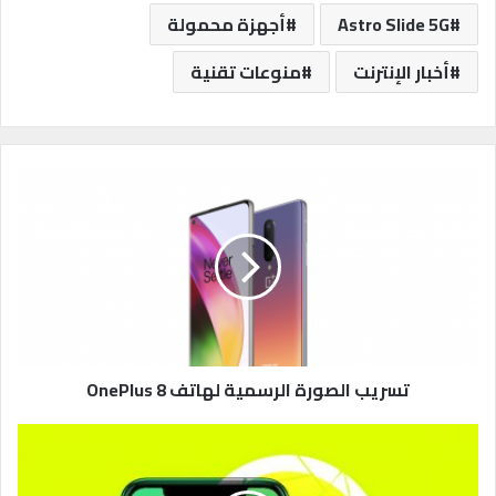
Astro Slide 5G
أجهزة محمولة
أخبار الإنترنت
منوعات تقنية
ت
س
ر
ي
ب
ا
ل
ص
و
ر
تسريب الصورة الرسمية لهاتف OnePlus 8
ة
ا
ا
ل
ح
ر
ذ