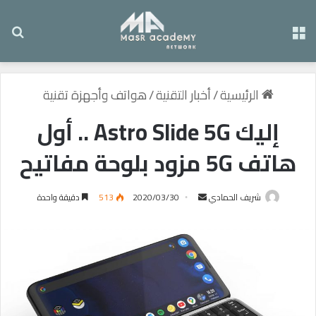
القائمة
بح
الرئيسية
/
أخبار التقنية
/
هواتف وأجهزة تقنية
إليك Astro Slide 5G .. أول
هاتف 5G مزود بلوحة مفاتيح
شريف الحمادي
أ
2020/03/30
513
دقيقة واحدة
ر
س
ل
ب
ر
ي
د