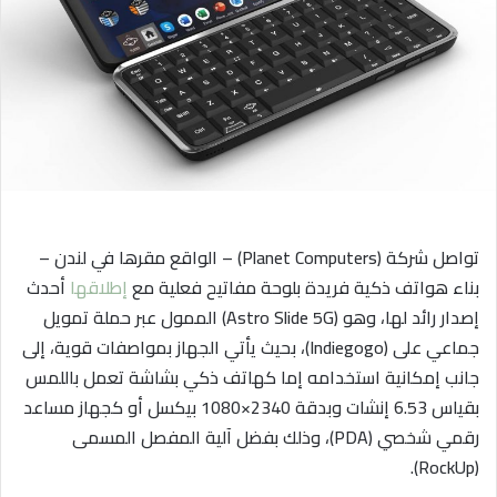
ا
إ
ل
ك
ت
ر
و
ن
ي
تواصل شركة (Planet Computers) – الواقع مقرها في لندن –
ا
بناء هواتف ذكية فريدة بلوحة مفاتيح فعلية مع
إطلاقها
أحدث
إصدار رائد لها، وهو (Astro Slide 5G) الممول عبر حملة تمويل
جماعي على (Indiegogo)، بحيث يأتي الجهاز بمواصفات قوية، إلى
جانب إمكانية استخدامه إما كهاتف ذكي بشاشة تعمل باللمس
بقياس 6.53 إنشات وبدقة 2340×1080 بيكسل أو كجهاز مساعد
رقمي شخصي (PDA)، وذلك بفضل آلية المفصل المسمى
(RockUp).