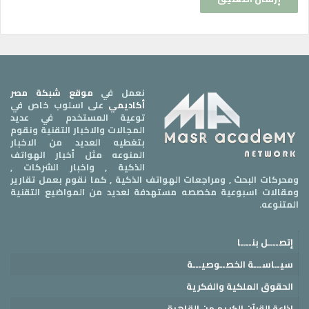
نعمل في
موقع شبكة مصر
أكاديمي
على اسلوب خاص في
توعية المستخدم في عديد
المجالات والاخبار التقنية ونقوم
بتغطيه العديد من الاخبار
المنوعه مثل أخبار الهواتف
الذكية , واخبار الشركات ,
ومحركات البحث , ومراجعات الهواتف الذكية , كما نقوم بعمل تقارير
ومقالات اسبوعية مخصصه مستهدفة لعديد من المواضيع التقنية
المتنوعه.
إتصــــل بنــــا
سيــاســـة الخصــوصيـــة
الحقوق الملكية والفكرية
إذاعة القرآن الكريم من القاهرة