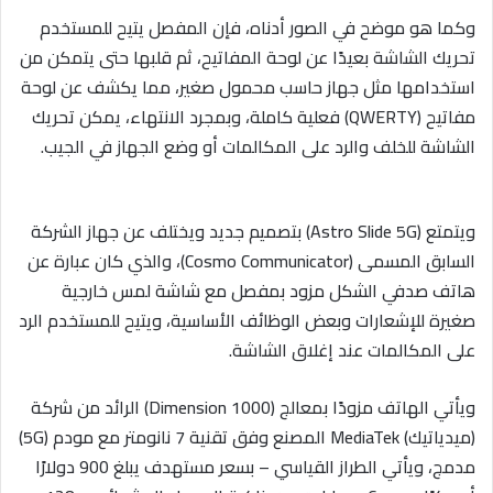
وكما هو موضح في الصور أدناه، فإن المفصل يتيح للمستخدم
تحريك الشاشة بعيدًا عن لوحة المفاتيح، ثم قلبها حتى يتمكن من
استخدامها مثل جهاز حاسب محمول صغير، مما يكشف عن لوحة
مفاتيح (QWERTY) فعلية كاملة، وبمجرد الانتهاء، يمكن تحريك
الشاشة للخلف والرد على المكالمات أو وضع الجهاز في الجيب.
ويتمتع (Astro Slide 5G) بتصميم جديد ويختلف عن جهاز الشركة
السابق المسمى (Cosmo Communicator)، والذي كان عبارة عن
هاتف صدفي الشكل مزود بمفصل مع شاشة لمس خارجية
صغيرة للإشعارات وبعض الوظائف الأساسية، ويتيح للمستخدم الرد
على المكالمات عند إغلاق الشاشة.
ويأتي الهاتف مزودًا بمعالج (Dimension 1000) الرائد من شركة
(ميدياتيك) MediaTek المصنع وفق تقنية 7 نانومتر مع مودم (5G)
مدمج، ويأتي الطراز القياسي – بسعر مستهدف يبلغ 900 دولارًا