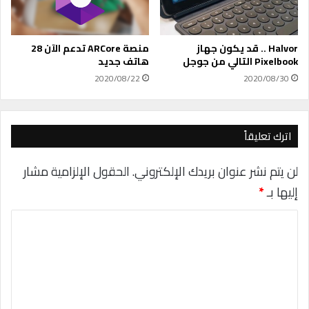
ل
ا
ل
م
Halvor .. قد يكون جهاز
منصة ARCore تدعم الآن 28
و
Pixelbook التالي من جوجل
هاتف جديد
ا
2020/08/22
2020/08/30
ص
ف
ا
ت
اترك تعليقاً
و
ا
لن يتم نشر عنوان بريدك الإلكتروني.
الحقول الإلزامية مشار
ل
إليها بـ
*
م
ي
ا
ز
ا
ل
ت
ت
ا
ل
ع
ج
ل