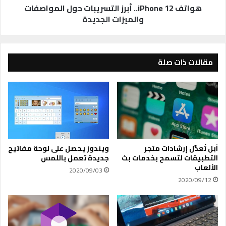
ا
n
هواتف iPhone 12.. أبرز التسريبات حول المواصفات
ر
e
والميزات الجديدة
ي
1
م
2
ك
.
ن
.
مقالات ذات صلة
ك
أ
أ
ب
ن
ر
ت
ز
أ
ا
خ
ل
ذ
ت
ه
س
آبل تُعدِّل إرشادات متجر
ويندوز يحصل على لوحة مفاتيح
ا
ر
التطبيقات لتسمح بخدمات بث
جديدة تعمل باللمس
ا
ي
الألعاب
2020/09/03
ل
ب
2020/09/12
آ
ا
ن
ت
ح
و