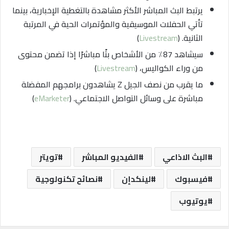
يرتبط البث المباشر الأكثر مشاهدة بالتغطية الإخبارية، بينما
تأتي الحفلات الموسيقية والمؤتمرات الحية في المرتبة
الثانية. (
Livestream
)
سيشاهد 87٪ من الأشخاص بثًا مباشرًا إذا تضمن محتوى
من وراء الكواليس، (
Livestream
)
ما يقرب من نصف الجيل Z يشاهدون برامجهم المفضلة
مباشرة على وسائل التواصل الاجتماعي. (
eMarketer
)
البث الاذاعي
الفيديو المباشر
تويتر
فيسبوك
لينكدإن
نصائح تكنولوجية
يوتيوب