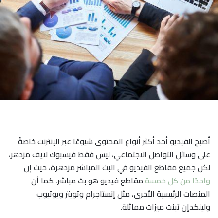
ي
د
ا
إ
ل
ك
ت
ر
و
ن
ي
ا
أصبح الفيديو أحد أكثر أنواع المحتوى شيوعًا عبر الإنترنت خاصةً
على وسائل التواصل الاجتماعي، ليس فقط فيسبوك لايف مزدهر،
لكن جميع مقاطع الفيديو في البث المباشر مزدهرة، حيث إن
واحدًا من كل خمسة
مقاطع فيديو هو بث مباشر، كما أن
المنصات الرئيسية الأخرى، مثل إنستاجرام وتويتر ويوتيوب
ولينكدإن تبنت ميزات مماثلة.