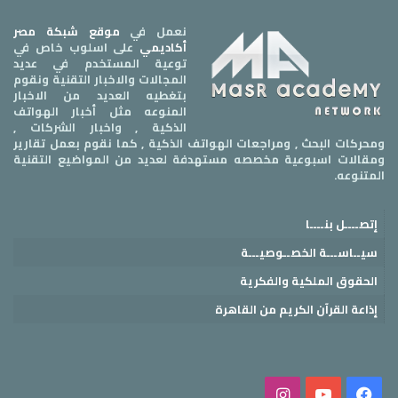
نعمل في
موقع شبكة مصر
أكاديمي
على اسلوب خاص في
توعية المستخدم في عديد
المجالات والاخبار التقنية ونقوم
بتغطيه العديد من الاخبار
المنوعه مثل أخبار الهواتف
الذكية , واخبار الشركات ,
ومحركات البحث , ومراجعات الهواتف الذكية , كما نقوم بعمل تقارير
ومقالات اسبوعية مخصصه مستهدفة لعديد من المواضيع التقنية
المتنوعه.
إتصــــل بنــــا
سيــاســـة الخصــوصيـــة
الحقوق الملكية والفكرية
إذاعة القرآن الكريم من القاهرة
فيسبوك
‫YouTube
انستقرام