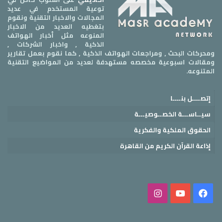
توعية المستخدم في عديد
المجالات والاخبار التقنية ونقوم
بتغطيه العديد من الاخبار
المنوعه مثل أخبار الهواتف
الذكية , واخبار الشركات ,
ومحركات البحث , ومراجعات الهواتف الذكية , كما نقوم بعمل تقارير
ومقالات اسبوعية مخصصه مستهدفة لعديد من المواضيع التقنية
المتنوعه.
إتصــــل بنــــا
سيــاســـة الخصــوصيـــة
الحقوق الملكية والفكرية
إذاعة القرآن الكريم من القاهرة
فيسبوك
‫YouTube
انستقرام