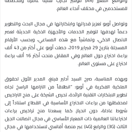
والواقع المعزز (AR) لتوفير تجارب تقنية غامرة ومخصصة
للمستخدمين في مختلف أنحاء العالم.
وتواصل أوبو تعزيز قدراتها وابتكاراتها في مجال البحث والتطوير
دعماً لهدفها لتوفير الخدمات والأجهزة الذكية الحديثة لعصر
الاتصال الذكي، وتماشياً مع هذه المساعي، وبحسب الأرقام
المسجلة بتاريخ 29 فبراير 2019، حصلت أوبو على أكثر من 43 ألف
براءة اختراع حول العالم وفي المقابل منحت أكثر 16 ألف براءة
اختراع على مستوى العالم.
وبهذه المناسبة، صرح السيد أدلير فينغ، المدير الأول لحقوق
الملكية الفكرية في أوبو: “انطلاقاً من التزامها الراسخ تجاه
تطوير الابتكارات التقنية الرائدة، تحرص الشركة على منح التراخيص
لمحفظتها من براءات الاختراع الأساسية في القطاع استناداً إلى
شروط عادلة، دون انحياز. كما يسعدنا منح تراخيص براءات
اختراعاتنا العالمية ذات المعيار الأساسي في مجال اتصالات الجيل
الثالث (3G) والرابع (4G) عبر منصة أفانسي لاستخدامها في مجال