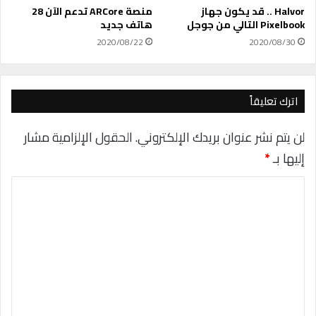
ت
Halvor .. قد يكون جهاز
منصة ARCore تدعم الآن 28
أ
Pixelbook التالي من جوجل
هاتف جديد
س
2020/08/22
2020/08/30
ه
ل
م
ن
اترك تعليقاً
ذ
ي
لن يتم نشر عنوان بريدك الإلكتروني.
الحقول الإلزامية مشار
ق
إليها بـ
*
ب
ل
ا
ل
ت
ع
ل
ي
ق