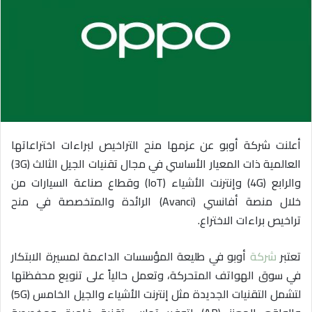
ب
ر
ي
د
ا
إ
ل
ك
أعلنت شركة أوبو عن عزمها منح التراخيص لبراءات اختراعاتها
ت
ر
العالمية ذات المعيار الأساسي في مجال تقنيات الجيل الثالث (3G)
و
والرابع (4G) وإنترنت الأشياء (IoT) وقطاع صناعة السيارات من
ن
خلال منصة أفانسي (Avanci) الرائدة والمتخصصة في منح
ي
تراخيص براءات الاختراع.
ا
تعتبر
شركة
أوبو في طليعة المؤسسات الداعمة لمسيرة الابتكار
في سوق الهواتف المتحركة، وتعمل حالياً على تنويع محفظتها
لتشمل التقنيات الجديدة مثل إنترنت الأشياء والجيل الخامس (5G)