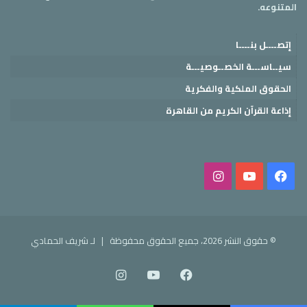
المتنوعه.
إتصــــل بنــــا
سيــاســـة الخصــوصيـــة
الحقوق الملكية والفكرية
إذاعة القرآن الكريم من القاهرة
فيسبوك
‫YouTube
انستقرام
© حقوق النشر 2026، جميع الحقوق محفوظة |
لـ شريف الحمادي
فيسبوك
‫YouTube
انستقرام