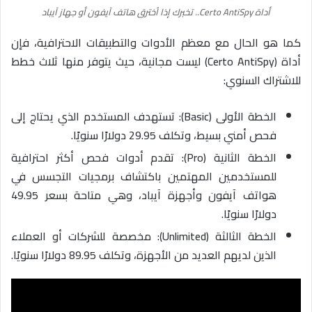
أداة Certo AntiSpy.. تخبرك إذا اُخترق هاتف آيفون أو جهاز آيباد
كما هو الحال مع معظم الأدوات والتطبيقات الاحترافية، فإن
أداة (Certo AntiSpy) ليست مجانية، حيث يتوفر منها ثلاث خطط
للاشتراك السنوي:
الخطة الأولى (Basic): تستهدف المستخدم الذي يحتاج إلى
فحص أمني بسيط، وتكلف 29.95 دولارًا سنويًا.
الخطة الثانية (Pro): تقدم أدوات فحص أكثر احترافية
للمستخدمين
المهتمين باكتشاف برمجيات التجسس
في
هواتف آيفون وأجهزة آيباد، وهي متاحة بسعر 49.95
دولارًا سنويًا.
الخطة الثالثة (Unlimited): مخصصة للشركات أو العملاء
الذين لديهم العديد من الأجهزة، وتكلف 89.95 دولارًا سنويًا.