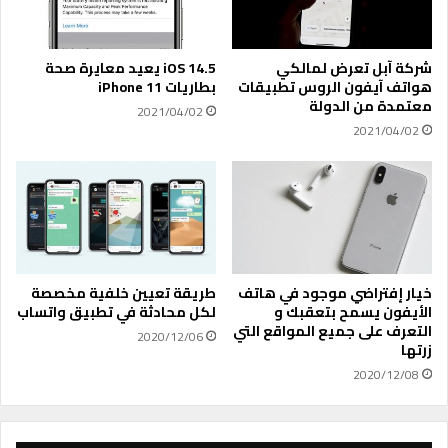
ا
ي
س
ز
ت
ة
شركة آبل تعرض لمالكي
iOS 14.5 يعيد معايرة صحة
خ
ل
هواتف آيفون الروس تطبيقات
بطاريات iPhone 11
د
ن
معتمدة من الدولة
2021/04/02
ا
ظ
2021/04/02
م
ا
ت
م
ط
ي
ب
أ
ي
ن
ق
د
G
ر
o
و
خيار إفتراضي موجود في هاتف
طريقة تعيين خلفية مخصصة
o
ي
الأيفون يسمح بتعقبك و
لكل محادثة في تطبيق واتساب
g
التعرف على جميع المواقع التي
د
2020/12/06
زرتها
l
و
e
و
2020/12/08
D
ي
u
ن
o
د