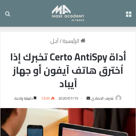
القائمة
بح
الرئيسية
/
آبـل
أداة Certo AntiSpy تخبرك إذا
اُخترق هاتف آيفون أو جهاز
آيباد
شريف الحمادي
أ
2020/07/15
1٬920
دقيقة واحدة
ر
س
ل
ب
ر