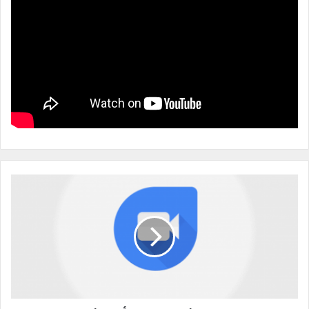
ط
ر
ي
ق
ة
إ
ر
س
ا