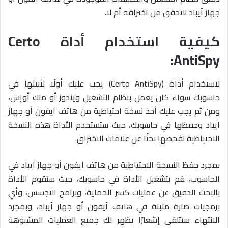
جهاز آيباد للتحقق من اختراقه أم لا.
كيفية استخدام أداة Certo
AntiSpy:
لاستخدام أداة (Certo AntiSpy) يجب عليك أولًا تثبيتها في
حاسوبك سواء كان يعمل بنظام التشغيل ويندوز أو ماك أوإس،
ومن ثم يجب عليك أخذ نسخة احتياطية من هاتف آيفون أو جهاز
آيباد وحفظها في حاسوبك، حيث ستستخدم الأداة هذه النسخة
الاحتياطية لفحصها بحثًا عن علامات الاختراق.
بمجرد حفظ النسخة الاحتياطية من هاتف آيفون أو جهاز آيباد في
الحاسوب، قم بتشغيل الأداة في حاسوبك، حيث ستقوم الأداة
بالبحث الدقيق عن عمليات كسر الحماية، وبرامج التجسس، وأي
برمجيات ضارة مثبتة في هاتف آيفون أو جهاز آيباد، وبمجرد
الانتهاء ستتلقى إشعارًا يظهر لك جميع العمليات المشبوهة