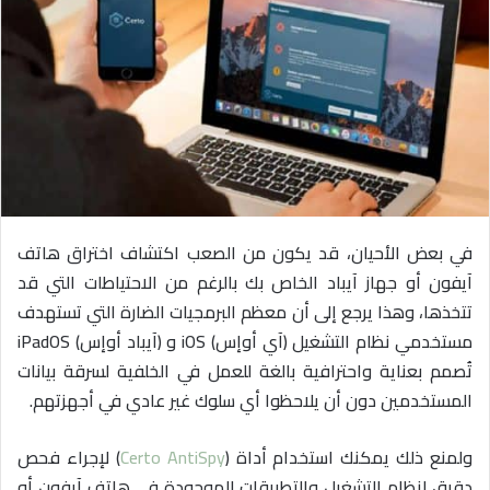
ي
د
ا
إ
ل
ك
ت
ر
و
في بعض الأحيان، قد يكون من الصعب اكتشاف اختراق هاتف
ن
آيفون أو جهاز آيباد الخاص بك بالرغم من الاحتياطات التي قد
ي
تتخذها، وهذا يرجع إلى أن معظم البرمجيات الضارة التي تستهدف
ا
مستخدمي نظام التشغيل (آي أوإس) iOS و (آيباد أوإس) iPadOS
تُصمم بعناية واحترافية بالغة للعمل في الخلفية لسرقة بيانات
المستخدمين دون أن يلاحظوا أي سلوك غير عادي في أجهزتهم.
ولمنع ذلك يمكنك استخدام أداة (
Certo AntiSpy
) لإجراء فحص
دقيق لنظام التشغيل والتطبيقات الموجودة في هاتف آيفون أو