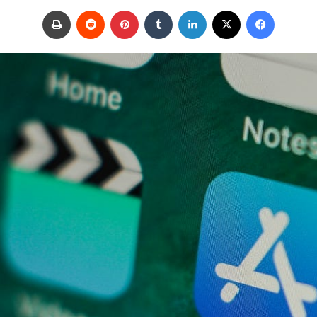
ر
فيسبوك
‫X
لينكدإن
‏Tumblr
بينتيريست
‏Reddit
طباعة
س
ل
ب
ر
ي
د
ا
إ
ل
ك
ت
ر
و
ن
ي
ا