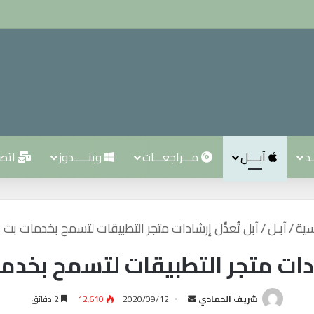
ـد
آبــــل
مـــراجعـــات
وينـــــدوز
اتصــ
سية
/
آبـل
/
آبل تُعدِّل إرشادات متجر التطبيقات لتسمح بخدمات بث ا
شادات متجر التطبيقات لتسمح بخدم
شريف الحمادي
أ
2020/09/12
12٬610
2 دقائق