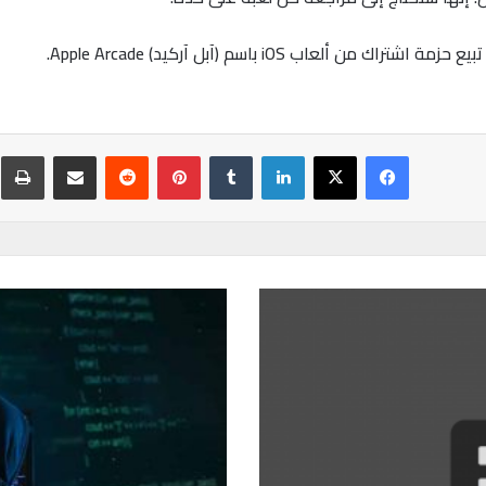
لعاب iOS باسم (آبل آركيد) Apple Arcade.
فيسبوك
‫X
لينكدإن
‏Tumblr
بينتيريست
‏Reddit
مشاركة عبر البريد
ط
ك
ي
ف
ت
ح
ا
ف
ظ
ع