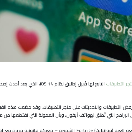
جر التطبيقات
التابع لها قُبيل إطلاق نظام 4
فض التطبيقات والتحديثات على متجر التطبيقات. وقد خضعت هذه القو
 البرامج التي تُطلق لهواتف آيفون، وبأن العمولة التي تقتطعها من مش
وبصورة خاصة، تخوض Epic Games – الشركة الصانعة للعبة (فورتنايت) nite