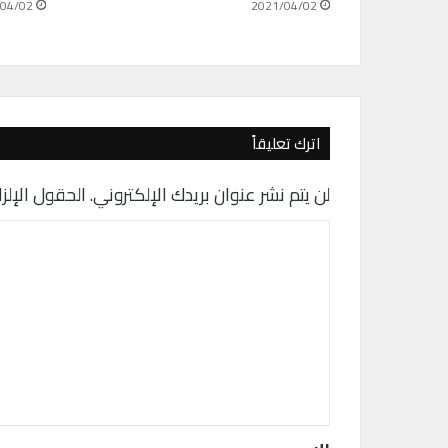
d
04/02
2021/04/02
ف
ي
ه
ا
ت
ف
اترك تعليقاً
أ
ن
لن يتم نشر عنوان بريدك الإلكتروني.
الحقول الإلزا
د
ر
ا
و
ي
ل
د
ت
ع
ل
ي
ق
*