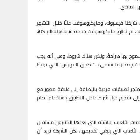
ر الماضي.
لت شركتا فيسبوك، ومايكروسوفت علنًا خلال الأشهر
الأخيرة: إن قواعد آبل قد قيدت ما يمكن أن تفعله تطبيقات الألعاب الخاصة بهما على أجهزة آيفون، وآيباد. وبسبب القيود، لم تطلق مايكروسوفت خدمة xCloud لنظام iOS،
ستاديا) Stadia من جوجل، و(إكس كلاود) xCloud من مايكروسوفت، مسموح بها صراحةً. ولكن هناك شروط، وهي أنه يجب
ات بإصدار ما يسمى بـ “تطبيق الفهرس” الذي يرتبط
ة من هذه الألعاب إلى قائمة متجر تطبيقات فردية بالإضافة إلى علاقة مطور مع
إلى تقديم خيار شراء داخل التطبيق باستخدام نظام
دمات الألعاب الناشئة التي يعدها الكثيرون مستقبل
 الألعاب التي ينبغي تقديمها، لكن الشركة تريد أن