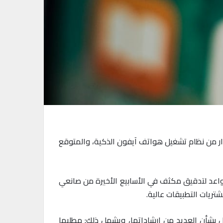
iOS 1، الذي يعد أحدث إصدار من نظام تشغيل هواتف آيفون الذكية، والمتوقع
اعد لتدقيق مكثف في الأسابيع الأخيرة من صانعي
تريات التطبيقات عالية.
Fort الشهيرة – معركة قانونية مريرة مع آبل بشأن العديد من إرشاداتها، ويشمل ذلك: مطلبها