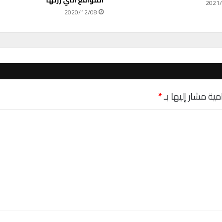
المواقع التي زرتها
ب
2021/
2020/12/08
ا
ل
م
ظ
ل
م
؟
مية مشار إليها بـ
*