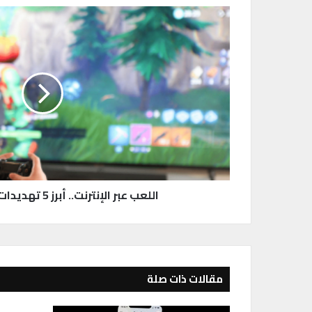
ا
ل
ل
ع
ب
ع
ب
ر
ا
ل
إ
ن
ت
اللعب عبر الإنترنت.. أبرز 5 تهديدات تواجه اللاعبين
ر
ن
ت
.
.
أ
مقالات ذات صلة
ب
ر