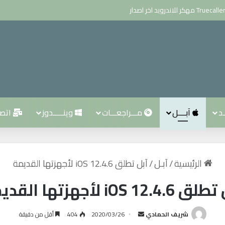
ـد
آبــــل
مـــراجعـــات
وينـــــدوز
اتصــ
الرئيسية
/
آبـل
/
آبل تطلق iOS 12.4.6 لأجهزتها القديمة
iOS 12.4. لأجهزتها القديمة
شريف الحمادي
أ
2020/03/26
404
أقل من دقيقة