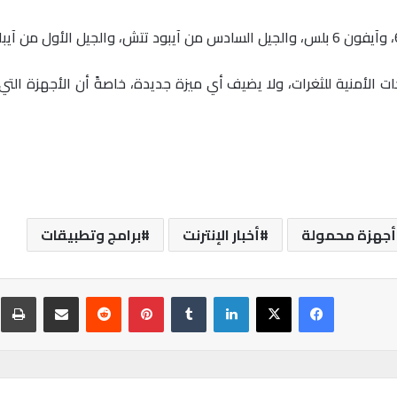
أجهزة محمولة
أخبار الإنترنت
برامج وتطبيقات
فيسبوك
‫X
لينكدإن
‏Tumblr
بينتيريست
‏Reddit
مشاركة عبر البريد
ط