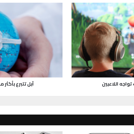
آ
ب
ل
ت
ت
ب
ر
ع
ب
أ
ك
ث
ر
آبل تتبرع بأكثر من 10 ملايين قناع لمواجهة كو
م
ن
1
0
م
ل
ا
ي