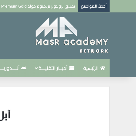
أحدث المواضيع
تطبيق تروكولر بريميوم جولد Truecaller Premium Gold مهكر للاندرويد اخر اصدار
الرئيسية
أخبــار التقنيـــة
أنــــدوريـــ
آبل تطلق 6