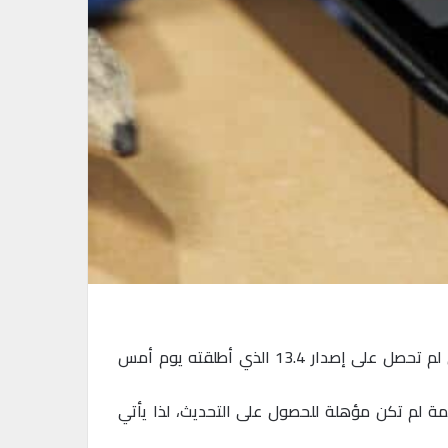
أطلقت شركة آبل اليوم الأربعاء الإصدار 12.4.6 من نظام التشغيل (آي أوإس) لبعض مستخدمي أجهزتها المحمولة التي لم تحصل على إصدار 13.4 الذي أطلقته يوم أمس
امي (آي أوإس) iOS، و(آيباد أوإس) iPad OS، ولكن الأجهزة القديمة لم تكن مؤهلة للحصول على التحديث، لذا يأتي