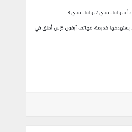
يُشار إلى أن التحديث يركز بصورة رئيسية على الإصلاحات الأمنية للثغرات، ولا يضيف أي ميزة جديدة، خاصةً أن الأجهزة التي يستهدفها قديمة، فهاتف آيفون 5إس أُطلق في
باعة