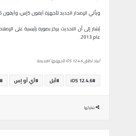
ويأتي الإصدار الجديد لأجهزة آيفون 5إس، وآيفون 6، وآيفون 6 بلس، والجيل السادس من آيبود تتش، والجيل الأول من آيباد أير، وآيباد ميني 2، وآيباد ميني 3.
عام 2013.
آيباد تطلق iOS 12.4.6 لأجهزتها القديمة
iOS 12.4.6
آبل
آي أو إس
شاركها