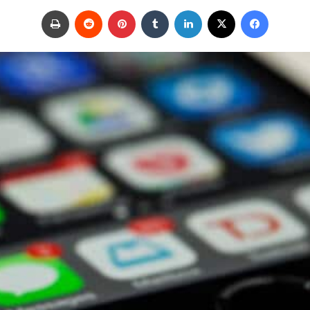
ر
فيسبوك
‫X
لينكدإن
‏Tumblr
بينتيريست
‏Reddit
طباعة
س
ل
ب
ر
ي
د
ا
إ
ل
ك
ت
ر
و
ن
ي
ا