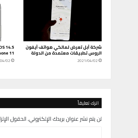
ز
5
ت
ه
د
ي
د
شركة آبل تعرض لمالكي هواتف آيفون
ا
الروس تطبيقات معتمدة من الدولة
hone 11
ت
ت
04/02
2021/04/02
و
ا
ج
ه
ا
ل
اترك تعليقاً
ل
ا
لن يتم نشر عنوان بريدك الإلكتروني.
الحقول الإلزا
ع
ب
ا
ي